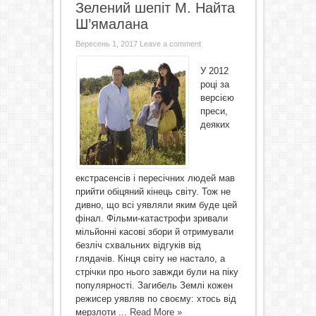
Зелений шепіт М. Найта
Ш’ямалана
Вересень 1, 2017
Leave a comment
У 2012
році за
версією
преси,
деяких
екстрасенсів і пересічних людей мав
прийти обіцяний кінець світу. Тож не
дивно, що всі уявляли яким буде цей
фінал. Фільми-катастрофи зривали
мільйонні касові збори й отримували
безліч схвальних відгуків від
глядачів. Кінця світу не настало, а
стрічки про нього завжди були на піку
популярності. Загибель Землі кожен
режисер уявляв по своєму: хтось від
мерзлоти ...
Read More »