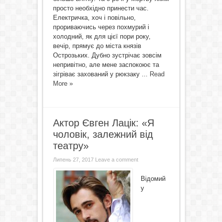
просто необхідно принести час.
Електричка, хоч і повільно,
прориваючись через похмурий і
холодний, як для цієї пори року,
вечір, прямує до міста князів
Острозьких. Дубно зустрічає зовсім
непривітно, але мене заспокоює та
зігріває захований у рюкзаку ...
Read
More »
Актор Євген Лацік: «Я
чоловік, залежний від
театру»
Липень 27, 2017
Leave a comment
Відомий
у