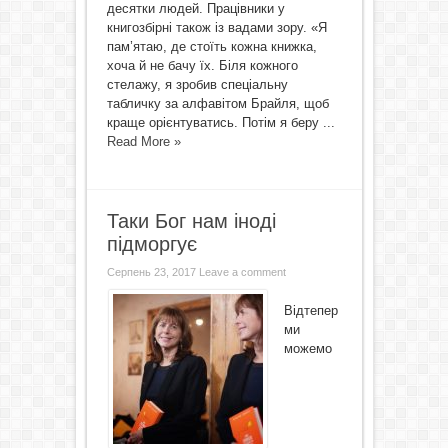
десятки людей. Працівники у
книгозбірні також із вадами зору. «Я
пам’ятаю, де стоїть кожна книжка,
хоча й не бачу їх. Біля кожного
стелажу, я зробив спеціальну
табличку за алфавітом Брайля, щоб
краще орієнтуватись. Потім я беру ...
Read More »
Таки Бог нам іноді
підморгує
Серпень 23, 2017
Leave a comment
Відтепер
ми
можемо