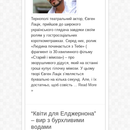
Тернополі театральний актор, Євген
Лацік, прийшов до широкого
українського глядача завдяки своїм
ролям у гостросоціальних
короткометражках. Серед них, ролик
«Людина починається з Тебе» (
фрагмент із 30-хвилинного фільму
«Старий і мімоза») – про
зворушливого дідуся, який на останні
гроші купує гілочку мімози. У цьому
творі Євген Лацік з’являється
буквально на кілька секунд. Але, і їх
достатньо, щоб совість ...
Read More
»
“Квіти для Елджернона”
– вир з бурхливими
водами