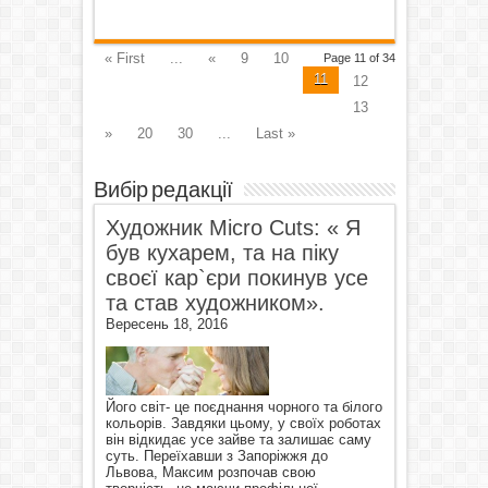
« First
...
«
9
10
Page 11 of 34
11
12
13
»
20
30
...
Last »
Вибір редакції
Художник Micro Cuts: « Я
був кухарем, та на піку
своєї кар`єри покинув усе
та став художником».
Вересень 18, 2016
Його світ- це поєднання чорного та білого
кольорів. Завдяки цьому, у своїх роботах
він відкидає усе зайве та залишає саму
суть. Переїхавши з Запоріжжя до
Львова, Максим розпочав свою