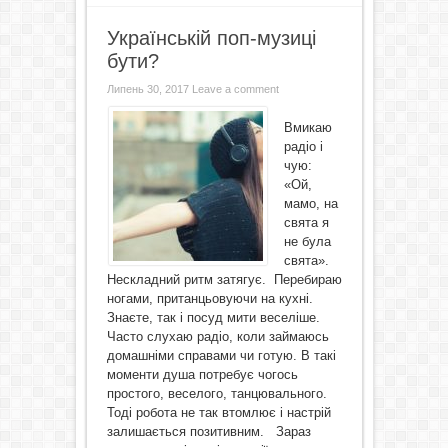
Українській поп-музиці
бути?
Липень 30, 2017
Leave a comment
Вмикаю
радіо і
чую:
«Ой,
мамо, на
свята я
не була
свята».
Нескладний ритм затягує. Перебираю
ногами, пританцьовуючи на кухні.
Знаєте, так і посуд мити веселіше.
Часто слухаю радіо, коли займаюсь
домашніми справами чи готую. В такі
моменти душа потребує чогось
простого, веселого, танцювального.
Тоді робота не так втомлює і настрій
залишається позитивним. Зараз