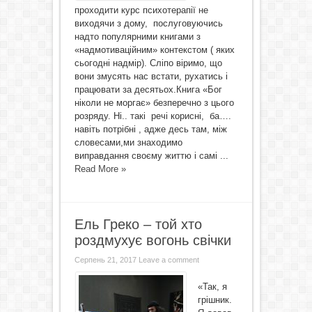
проходити курс психотерапії не
виходячи з дому, послуговуючись
надто популярними книгами з
«надмотиваційним» контекстом ( яких
сьогодні надмір). Сліпо віримо, що
вони змусять нас встати, рухатись і
працювати за десятьох.Книга «Бог
ніколи не моргає» безперечно з цього
розряду. Ні.. такі речі корисні, ба….
навіть потрібні , адже десь там, між
словесами,ми знаходимо
виправдання своєму життю і самі ...
Read More »
Ель Греко – той хто
роздмухує вогонь свічки
Серпень 21, 2017
Leave a comment
«Так, я
грішник.