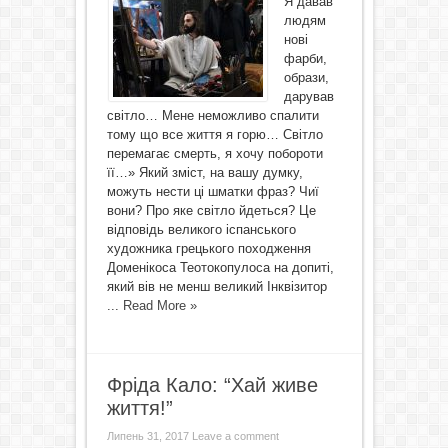
Я давав
людям
нові
фарби,
образи,
дарував
світло… Мене неможливо спалити
тому що все життя я горю… Світло
перемагає смерть, я хочу побороти
її…» Який зміст, на вашу думку,
можуть нести ці шматки фраз? Чиї
вони? Про яке світло йдеться? Це
відповідь великого іспанського
художника грецького походження
Доменікоса Теотокопулоса на допиті,
який вів не менш великий Інквізитор
...
Read More »
Фріда Кало: “Хай живе
життя!”
Липень 31, 2017
Leave a comment