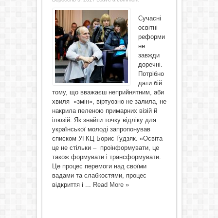
Сучасні
освітні
реформи
не
завжди
доречні.
Потрібно
дати бій
тому, що вважаєш неприйнятним, аби
хвиля «змін», віртуозно не залила, не
накрила пеленою примарних візій й
ілюзій. Як знайти точку відліку для
української молоді запропонував
єписком УГКЦ Борис Ґудзяк. «Освіта
це не стільки – проінформувати, це
також формувати і трансформувати.
Це процес перемоги над своїми
вадами та слабкостями, процес
відкриття і ...
Read More »