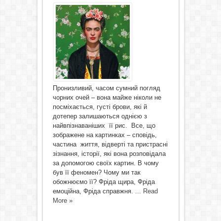
Пронизливий, часом сумний погляд
чорних очей – вона майже ніколи не
посміхається, густі брови, які й
дотепер залишаються однією з
найвпізнаваніших її рис. Все, що
зображене на картинках – сповідь,
частина життя, відверті та пристрасні
зізнання, історії, які вона розповідала
за допомогою своїх картин. В чому
був її феномен? Чому ми так
обожнюємо її? Фріда щира, Фріда
емоційна, Фріда справжня. ...
Read
More »