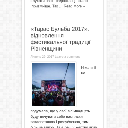
слухати наші радіостанції стало
приємніше. Так ...
Read More »
«Тарас Бульба 2017»:
відновлення
фестивальної традиції
Рівненщини
Липень 29, 2017
Leave a comment
Ніколи б
не
подумала, що у свої вісімнадцять
буду почувати себе настільки
заклопотаною і розгубленою, тим
більше влітку. Та є речі у жертву яким