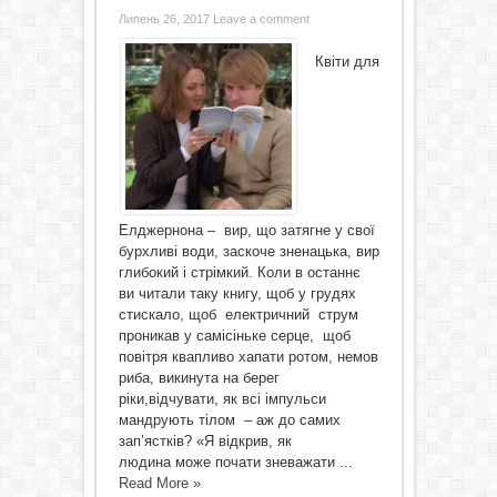
Липень 26, 2017
Leave a comment
Квіти для
Елджернона – вир, що затягне у свої
бурхливі води, заскоче зненацька, вир
глибокий і стрімкий. Коли в останнє
ви читали таку книгу, щоб у грудях
стискало, щоб електричний струм
проникав у самісіньке серце, щоб
повітря квапливо хапати ротом, немов
риба, викинута на берег
ріки,відчувати, як всі імпульси
мандрують тілом – аж до самих
зап’ястків? «Я відкрив, як
людина може почати зневажати ...
Read More »