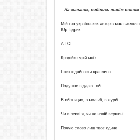
– На останок, поділись твоїм топом 
Мій топ українських авторів має виключн
Юр Іздрик.
A TOI
Крадійко мрій моїх
І життєдайности краплино
Подушне віддаю тобі
В обітницях, в мольбі, в журбі
Чи в пеклі я, чи на новій вершині
Почую слово лиш твоє єдине