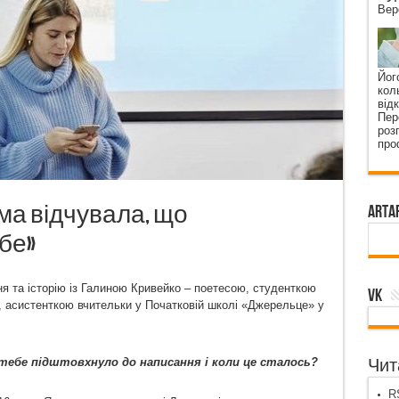
Вер
Йог
кол
від
Пер
роз
про
ма відчувала, що
ArtA
бе»
ня та історію із Галиною Кривейко – поетесою, студенткою
VK
, асистенткою вчительки у Початковій школі «Джерельце» у
 тебе підштовхнуло до написання і коли це сталось?
Чита
RS