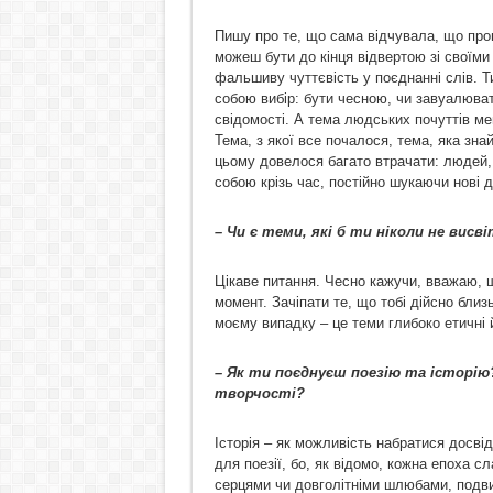
Пишу про те, що сама відчувала, що проп
можеш бути до кінця відвертою зі своїми 
фальшиву чуттєвість у поєднанні слів. Т
собою вибір: бути чесною, чи завуалюват
свідомості. А тема людських почуттів ме
Тема, з якої все почалося, тема, яка зна
цьому довелося багато втрачати: людей, 
собою крізь час, постійно шукаючи нові д
– Чи є теми, які б ти ніколи не
висві
Цікаве питання. Чесно кажучи, вважаю, що
момент. Зачіпати те, що тобі дійсно близ
моєму випадку – це теми глибоко етичні й 
– Як ти поєднуєш поезію та історію
творчості?
Історія – як можливість набратися досві
для поезії, бо, як відомо, кожна епоха 
серцями чи довголітніми шлюбами, подви