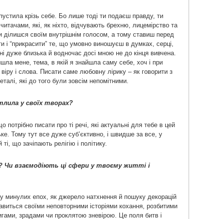
устила крізь себе. Бо лише тоді ти подаєш правду, ти
читачами, які, як ніхто, відчувають брехню, лицемірство та
и ділишся своїм внутрішнім голосом, а тому ставиш перед
и і “прикрасити” те, що умовно виношуєш в думках, серці,
ні дуже близька й водночас досі мною не до кінця вивчена.
йшла мене, тема, в якій я знайшла саму себе, хоч і при
віру і слова. Писати саме любовну лірику – як говорити з
еталі, які до того були зовсім непомітними.
тлила у своїх творах?
 потрібно писати про ті речі, які актуальні для тебе в цей
ьке. Тому тут все дуже суб’єктивно, і швидше за все, у
ті, що зачіпають релігію і політику.
? Чи взаємодіють ці сфери у твоєму житті і
ду минулих епох, як джерело натхнення й пошуку декорацій
славиться своїми неповторними історіями кохання, розбитими
гами, зрадами чи проклятою зневірою. Це поля битв і