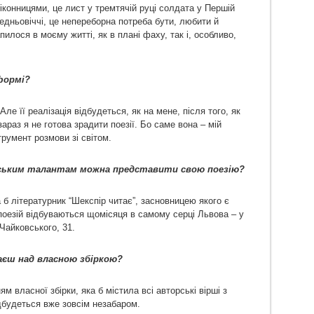
віконницями, це лист у тремтячій руці солдата у Першій
едньовіччі, це непереборна потреба бути, любити й
пилося в моєму житті, як в плані фаху, так і, особливо,
 формі?
ле її реалізація відбудеться, як на мене, після того, як
 зараз я не готова зрадити поезії. Бо саме вона – мій
румент розмови зі світом.
вським талантам можна представити свою поезію?
 б літературник “Шекспір читає”, засновницею якого є
поезій відбуваються щомісяця в самому серці Львова – у
Чайковського, 31.
маєш над власною збіркою?
 власної збірки, яка б містила всі авторські вірші з
дбудеться вже зовсім незабаром.