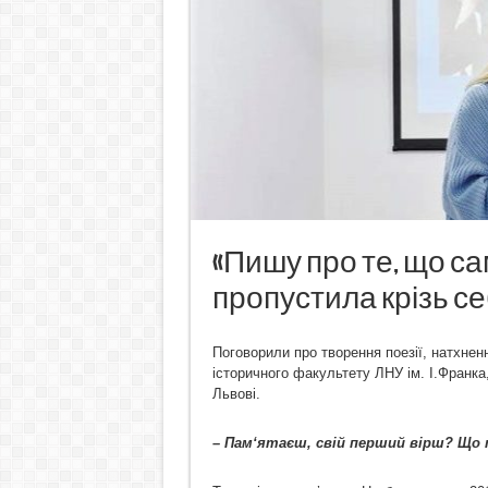
«Пишу про те, що са
пропустила крізь се
Поговорили про творення поезії, натхнен
історичного факультету ЛНУ ім. І.Франка
Львові.
– Пам‘ятаєш, свій перший вірш? Що