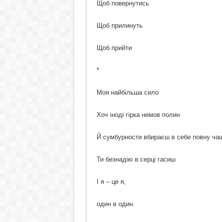
Щоб повернутись
Щоб прилинуть
Щоб прийти
*
Моя найбільша сило
Хоч іноді гірка немов полин
Й сумбурности вбираєш в себе повну ча
Ти безнадію в серці гасиш
І я – це я,
один в один.