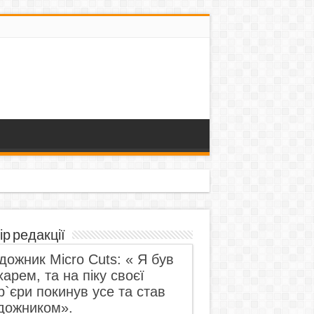
ір редакції
дожник Micro Cuts: « Я був
харем, та на піку своєї
р`єри покинув усе та став
дожником».