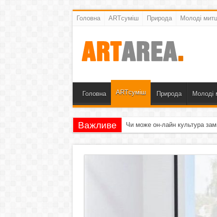
Головна
ARTсуміш
Природа
Молоді митц
ARTсуміш
Головна
Природа
Молоді 
Важливе
Чи може он-лайн культура зам