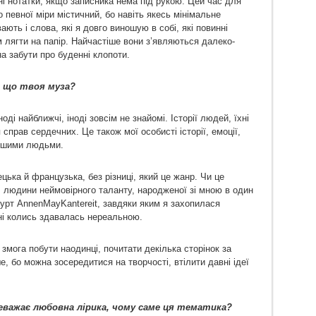
ні нотатки, якщо записника нема під рукою. Цей час для
 певної міри містичний, бо навіть якесь мінімальне
ють і слова, які я довго виношую в собі, які повинні
м лягти на папір. Найчастіше вони з’являються далеко-
на забути про буденні клопоти.
и що твоя муза?
ді найближчі, іноді зовсім не знайомі. Історії людей, їхні
справ сердечних. Це також мої особисті історії, емоції,
 іншими людьми.
цька й французька, без різниці, який це жанр. Чи це
, людини неймовірного таланту, народженої зі мною в один
 гурт AnnenMayKantereit, завдяки яким я захопилася
ні колись здавалась нереальною.
 змога побути наодинці, почитати декілька сторінок за
, бо можна зосередитися на творчості, втілити давні ідеї
еважає любовна лірика, чому саме ця тематика?