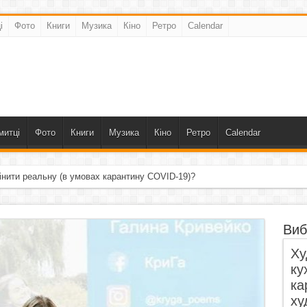
і
Фото
Книги
Музика
Кіно
Ретро
Calendar
митці
Фото
Книги
Музика
Кіно
Ретро
Calendar
інити реальну (в умовах карантину COVID-19)?
Виб
Ху
ку
ка
ху