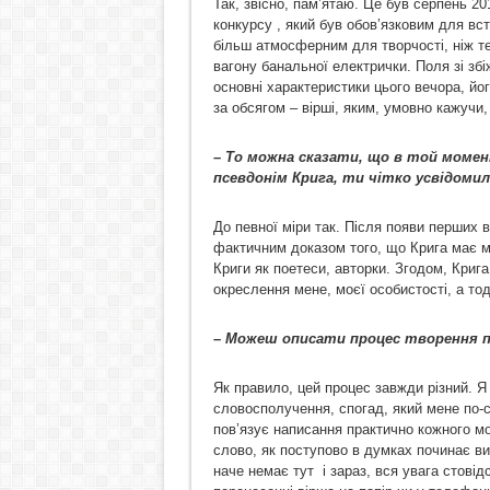
Так, звісно, пам’ятаю. Це був серпень 20
конкурсу , який був обов’язковим для вс
більш атмосферним для творчості, ніж т
вагону банальної електрички. Поля зі збі
основні характеристики цього вечора, йо
за обсягом – вірші, яким, умовно кажучи,
– То можна сказати, що
в той момент
псевдонім Крига, ти чітко усвідоми
До певної міри так. Після появи перших 
фактичним доказом того, що Крига має м
Криги як поетеси, авторки. Згодом, Криг
окреслення мене, моєї особистості, а тод
– Можеш описати процес творення по
Як правило, цей процес завжди різний. Я
словосполучення, спогад, який мене по-
пов’язує написання практично кожного м
слово, як поступово в думках починає ви
наче немає тут і зараз, вся увага стов