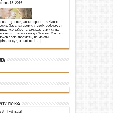
есень 18, 2016
о світ- це поєднання чорного та білого
ьорів. Завдяки цьому, у своїх роботах він
кидає усе зайве та залишає саму суть.
еїхавши з Запоріжжя до Львова, Максим
почав свою творчість, не маючи
фільної художньої освіти.
[…]
rea
ти по RSS
S - Публікації