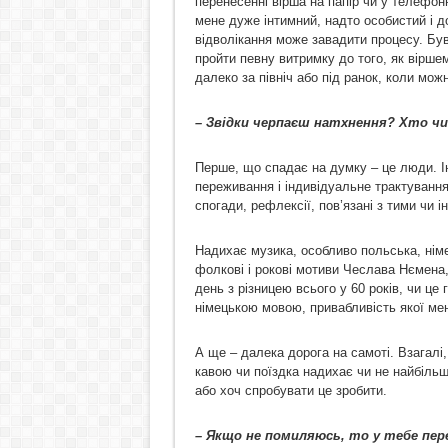
перенесенні вірша на папір чи у телефон
мене дуже інтимний, надто особистий і до
відволікання може завадити процесу. Бува
пройти певну витримку до того, як вірше
далеко за північ або під ранок, коли мож
– Звідки черпаєш натхнення? Хто ч
Перше, що спадає на думку – це люди. Іно
переживання і індивідуальне трактування 
спогади, рефлексії, пов’язані з тими чи
Надихає музика, особливо польська, німе
фолкові і рокові мотиви Чеслава Нємена
день з різницею всього у 60 років, чи це
німецькою мовою, привабливість якої ме
А ще – далека дорога на самоті. Взагалі,
кавою чи поїздка надихає чи не найбільше
або хоч спробувати це зробити.
– Якщо не помиляюсь, то у тебе пер