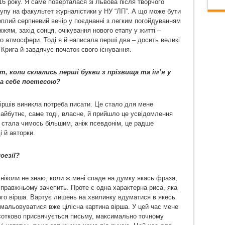
16 року. Я саме поверталася зі Львова після творчого
тупу на факультет журналістики у НУ “ЛП”. А що може бути
еплий серпневий вечір у поєднанні з легким погойдуванням
жжям, захід сонця, очікування нового етапу у житті –
го атмосфери. Тоді я й написала перші два – досить великі
 Крига й завдячує початок свого існування.
, коли склались перші букви з прізвища та ім’я у
ла себе поетесою?
віршів виникла потреба писати. Це стало для мене
айбутнє, саме тоді, власне, й прийшло це усвідомлення
а стала чимось більшим, аніж псевдонім, це радше
і й авторки.
езії?
 ніколи не знаю, коли ж мені спаде на думку якась фраза,
справжньому зачепить. Проте є одна характерна риса, яка
ого вірша. Вартує лишень на хвилинку вдуматися в якесь
мальовуватися вже цілісна картина вірша. У цей час мене
ідсотково присвячується письму, максимально точному