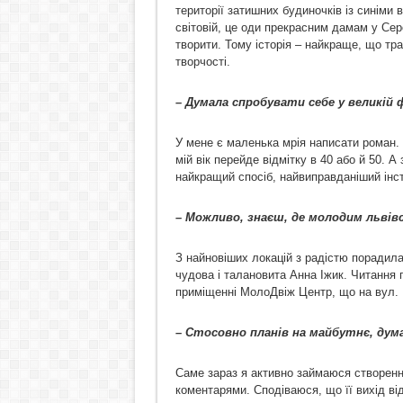
території затишних будиночків із синіми 
світовій, це оди прекрасним дамам у Сер
творити. Тому історія – найкраще, що тра
творчості.
– Думала спробувати себе у великій
У мене є маленька мрія написати роман. А
мій вік перейде відмітку в 40 або й 50. А
найкращий спосіб, найвиправданіший інст
– Можливо, знаєш, де молодим льві
З найновіших локацій з радістю порадила
чудова і талановита Анна Іжик. Читання 
приміщенні МолоДвіж Центр, що на вул. 
– Стосовно планів на майбутнє, ду
Саме зараз я активно займаюся створенням
коментарями. Сподіваюся, що її вихід ві