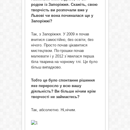
родом із Запоріжжя. Скажіть, свою
творчість ви розпочали вже у
Львові чи вона починалася ще у
Запоріжжі?
Так, з Запоріжжя. У 2009 я почав
вчитися самостійно, без освіти, без
нічого. Просто почав цікавитися
мистецтвом. По-трошки почав
малювати і у 2012 з`явилася перша
біла тварина на чорному тлі. Це було
більш випадково.
Тобто це було спонтанне рішення
яке перер
осло
у всю вашу
діяльність? Ви більше нічим крім
творчості не займаєтесь?
Так, абсолютно. Ні,нічим.