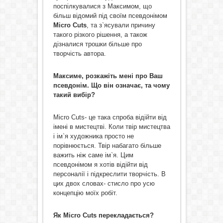
поспілкувалися з Максимом, що
більш відомий під своїм псевдонімом
Micro
Cuts
, та з`ясували причину
такого різкого рішення, а також
дізналися трошки більше про
творчість автора.
Максиме, розкажіть мені про Ваш
псевдонім. Що він означає, та чому
такий вибір?
Micro Cuts- це така спроба відійти від
імені в мистецтві. Коли твір мистецтва
і ім`я художника просто не
порівнюється. Твір набагато більше
важить ніж саме ім`я. Цим
псевдонімом я хотів відійти від
персоналії і підкреслити творчість. В
цих двох словах- стисло про усю
концепцію моїх робіт.
Як
Micro
Cuts
переклада
ється?