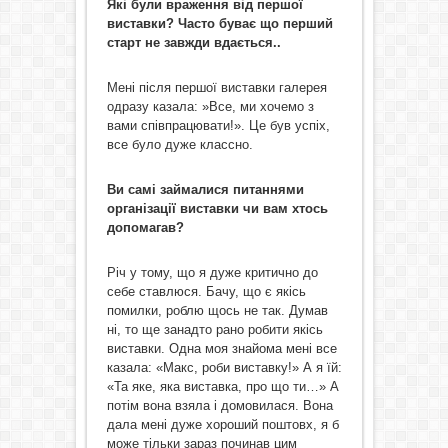
Які були враження від першої
виставки? Часто буває що перший
старт не завжди вдається..
Мені після першої виставки галерея
одразу казала: »Все, ми хочемо з
вами співпрацювати!». Це був успіх,
все було дуже классно.
Ви самі займалися питаннями
організації виставки чи вам хтось
допомагав?
Річ у тому, що я дуже критично до
себе ставлюся. Бачу, що є якісь
помилки, роблю щось не так. Думав
ні, то ще занадто рано робити якісь
виставки. Одна моя знайома мені все
казала: «Макс, роби виставку!» А я їй:
«Та яке, яка виставка, про що ти…» А
потім вона взяла і домовилася. Вона
дала мені дуже хороший поштовх, я б
може тільки зараз починав цим