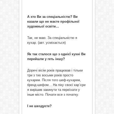
А хто Ви за спеціальністю? Ви
казали що не маєте профільної
художньої освіти…
Так, не маю. За спеціальністю я
кухар. (авт. усміхається)
Як так сталося що з однієї кухні Ви
перейшли у геть іншу?
Доречі вісім років працював і тільки
три з тих восьми років просто
кухарем. Після того шеф-кухарем,
бренд-шефом… На піку своєї кар`єри
я вирішив закинути та переїхати у
інше місто. Почати все з початку.
І не шкодуєте?