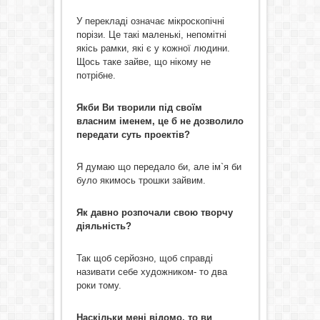
У перекладі означає мікроскопічні
порізи. Це такі маленькі, непомітні
якісь рамки, які є у кожної людини.
Щось таке зайве, що нікому не
потрібне.
Якби Ви творили під своїм
власним іменем, це б не дозволило
передати суть проектів?
Я думаю що передало би, але ім`я би
було якимось трошки зайвим.
Як давно розпочали свою творчу
діяльність?
Так щоб серйозно, щоб справді
називати себе художником- то два
роки тому.
Наскільки мені відомо, то ви