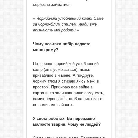
серйозно займатися.
« Чорний-мій улюбленний колір! Саме
за чорно-білим стилем, люди вже
впізнають мої роботи.»
Чому все-таки вибір надаєте
монохрому?
По- перше- чорний мій улюбленний
колір (авт. усміхається), якось
приваблює він мене. А по-друге,
чорним тлом я стираю якісь межі в
просторі. Прибираю все зайве з
картини, та залишаю лише саму суть,
самих персонажів, щоб на них нічого
не впливало зайвого.
У своїх роботах, Ви переважно
малюєте тварин. Чому не людей?