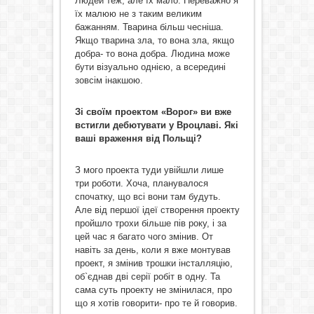
Людей теж, але їх мало. Переважно я
їх малюю не з таким великим
бажанням. Тварина більш чесніша.
Якщо тварина зла, то вона зла, якщо
добра- то вона добра. Людина може
бути візуально однією, а всередині
зовсім інакшою.
Зі своїм проектом «Ворог» ви вже
встигли дебютувати у Вроцлаві. Які
ваші враження від Польщі?
З мого проекта туди увійшли лише
три роботи. Хоча, планувалося
спочатку, що всі вони там будуть.
Але від першої ідеї створення проекту
пройшло трохи більше пів року, і за
цей час я багато чого змінив. От
навіть за день, коли я вже монтував
проект, я змінив трошки інсталляцію,
об`єднав дві серії робіт в одну. Та
сама суть проекту не змінилася, про
що я хотів говорити- про те й говорив.