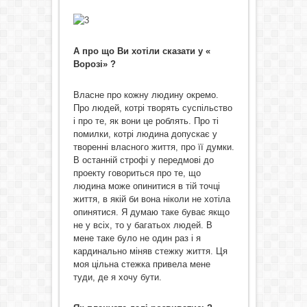
А про що Ви хотіли сказати у «
Ворозі» ?
Власне про кожну людину окремо.
Про людей, котрі творять суспільство
і про те, як вони це роблять. Про ті
помилки, котрі людина допускає у
творенні власного життя, про її думки.
В останній строфі у передмові до
проекту говориться про те, що
людина може опинитися в тій точці
життя, в якій би вона ніколи не хотіла
опинятися. Я думаю таке буває якщо
не у всіх, то у багатьох людей. В
мене таке було не один раз і я
кардинально міняв стежку життя. Ця
моя цільна стежка привела мене
туди, де я хочу бути.