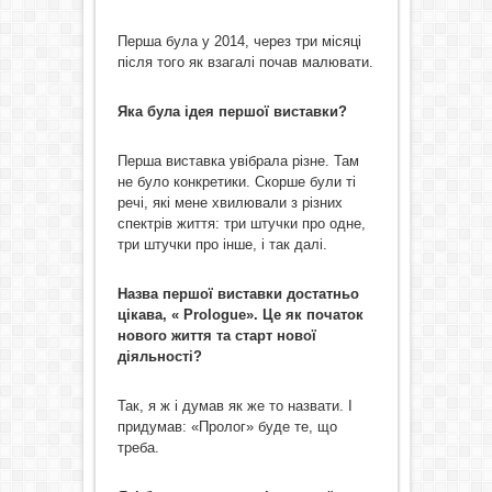
Перша була у 2014, через три місяці
після того як взагалі почав малювати.
Яка була ідея першої виставки?
Перша виставка увібрала різне. Там
не було конкретики. Скорше були ті
речі, які мене хвилювали з різних
спектрів життя: три штучки про одне,
три штучки про інше, і так далі.
Назва першої виставки достатньо
цікава, «
Prologue
». Це як
початок
нового життя та старт нової
діяльності?
Так, я ж і думав як же то назвати. І
придумав: «Пролог» буде те, що
треба.