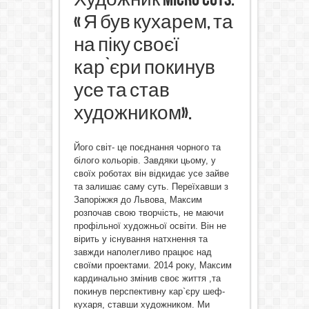
« Я був кухарем, та
на піку своєї
кар`єри покинув
усе та став
художником».
Його світ- це поєднання чорного та
білого кольорів. Завдяки цьому, у
своїх роботах він відкидає усе зайве
та залишає саму суть. Переїхавши з
Запоріжжя до Львова, Максим
розпочав свою творчість, не маючи
профільної художньої освіти. Він не
вірить у існування натхнення та
завжди наполегливо працює над
своїми проектами. 2014 року, Максим
кардинально змінив своє життя ,та
покинув перспективну кар`єру шеф-
кухаря, ставши художником. Ми