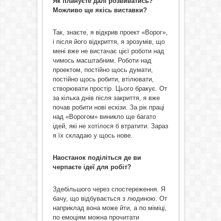
Як плануєте далі розвиватись?
Можливо ще якісь виставки
?
Так, знаєте, я відкрив проект «Ворог»,
і після його відкриття, я зрозумів, що
мені вже не вистачає цієї роботи над
чимось масштабним. Роботи над
проектом, постійно щось думати,
постійно щось робити, втілювати,
створювати простір. Цього бракує. От
за кілька днів після закриття, я вже
почав робити нові ескізи. За рік праці
над «Ворогом» виникло ще багато
ідей, які не хотілося б втратити. Зараз
я їх складаю у щось нове.
Наостанок поділіться де ви
черпаєте ідеї для робіт?
Здебільшого через спостереження. Я
бачу, що відбувається з людиною. От
наприклад вона може йти, а по міміці,
по емоціям можна прочитати