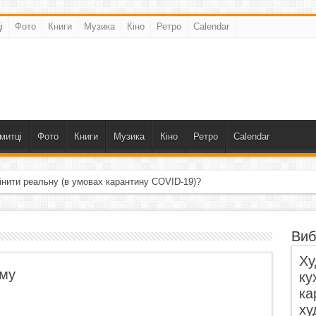
і
Фото
Книги
Музика
Кіно
Ретро
Calendar
митці
Фото
Книги
Музика
Кіно
Ретро
Calendar
інити реальну (в умовах карантину COVID-19)?
Виб
Ху
зму
ку
ка
ху