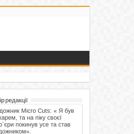
ір редакції
дожник Micro Cuts: « Я був
харем, та на піку своєї
р`єри покинув усе та став
дожником».