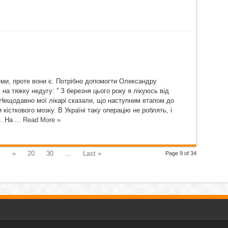
нями, проте вони є. Потрібно допомогти Олександру
а тяжку недугу: ” З березня цього року я лікуюсь від
. Нещодавно мої лікарі сказали, що наступним етапом до
істкового мозку. В Україні таку операцію не роблять, і
 На ...
Read More »
1
»
20
30
...
Last »
Page 9 of 34