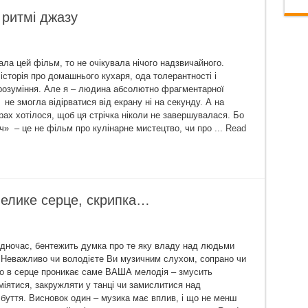
 ритмі джазу
ала цей фільм, то не очікувала нічого надзвичайного.
історія про домашнього кухаря, ода толерантності і
розуміння. Але я – людина абсолютно фрагментарної
 не змогла відірватися від екрану ні на секунду. А на
рах хотілося, щоб ця стрічка ніколи не завершувалася. Бо
ч» – це не фільм про кулінарне мистецтво, чи про ...
Read
велике серце, скрипка…
одночас, бентежить думка про те яку владу над людьми
 Неважливо чи володієте Ви музичним слухом, сопрано чи
о в серце проникає саме ВАША мелодія – змусить
міятися, закружляти у танці чи замислитися над
буття. Висновок один – музика має вплив, і що не менш