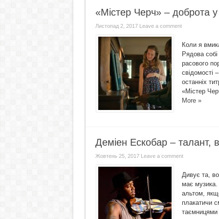
«Містер Черч» – доброта у
Листопад 2, 2017
Leave a comment
Коли я вмик
Рядова собі 
расового по
свідомості –
останніх тит
«Містер Чер
More »
Деміен Ескобар – талант, 
Жовтень 25, 2017
Leave a comment
Дивує та, в
має музика.
альтом, якщ
плакатичи с
таємницями 