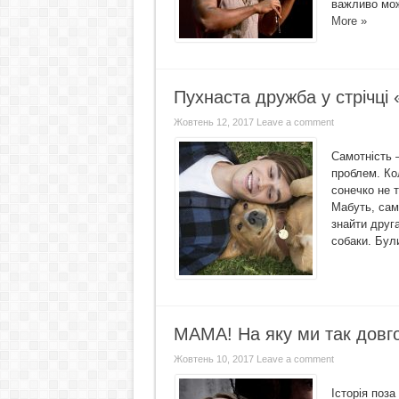
важливо мож
More »
Пухнаста дружба у стрічці
Жовтень 12, 2017
Leave a comment
Самотність –
проблем. Ко
сонечко не 
Мабуть, сам
знайти друга
собаки. Були
МАМА! На яку ми так довг
Жовтень 10, 2017
Leave a comment
Історія поз