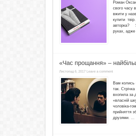
Роман Оксан
свого часу в
вжити у наз
купити твір.
авторка? Я 
руках, адже 
«Час прощання» – найбіль
Листопад 6, 2017
Leave a comment
Вам колись 
так. Стрічк
вхопила за д
«власній шк
чоловіка-го
прийняття зб
друзями. ...