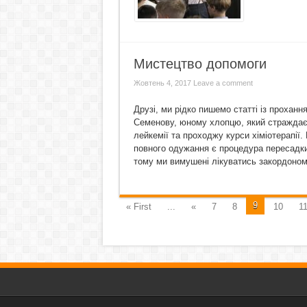
Мистецтво допомоги
Жовтень 4, 2017
Leave a comment
Друзі, ми рідко пишемо статті із прохан
Семенову, юному хлопцю, який страждає н
лейкемії та проходжу курси хіміотерапії
повного одужання є процедура пересадки к
тому ми вимушені лікуватись закордоном.
9
« First
...
«
7
8
10
1