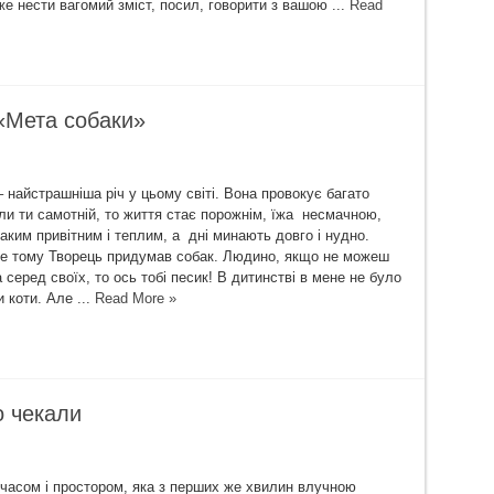
е нести вагомий зміст, посил, говорити з вашою ...
Read
 «Мета собаки»
 найстрашніша річ у цьому світі. Вона провокує багато
ли ти самотній, то життя стає порожнім, їжа несмачною,
таким привітним і теплим, а дні минають довго і нудно.
е тому Творець придумав собак. Людино, якщо не можеш
 серед своїх, то ось тобі песик! В дитинстві в мене не було
 коти. Але ...
Read More »
о чекали
а часом і простором, яка з перших же хвилин влучною