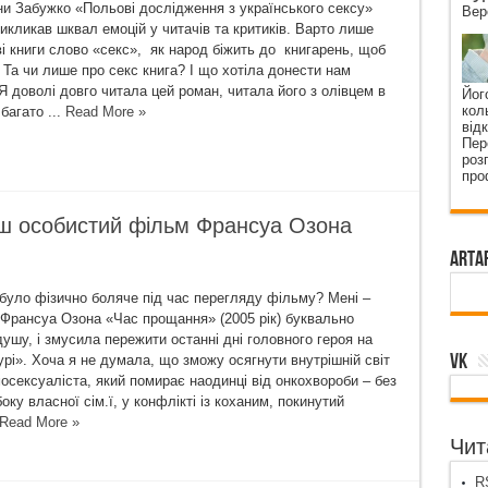
и Забужко «Польові дослідження з українського сексу»
Вер
икликав шквал емоцій у читачів та критиків. Варто лише
ві книги слово «секс», як народ біжить до книгарень, щоб
 Та чи лише про секс книга? І що хотіла донести нам
доволі довго читала цей роман, читала його з олівцем в
Йог
кол
багато ...
Read More »
від
Пер
роз
про
ш особистий фільм Франсуа Озона
ArtA
було фізично боляче під час перегляду фільму? Мені –
а Франсуа Озона «Час прощання» (2005 рік) буквально
ушу, і змусила пережити останні дні головного героя на
VK
урі». Хоча я не думала, що зможу осягнути внутрішній світ
мосексуаліста, який помирає наодинці від онкохвороби – без
оку власної сім.ї, у конфлікті із коханим, покинутий
Read More »
Чита
RS