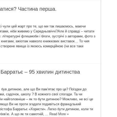
ватися? Частина перша.
сі чули цей жарт про те, що ми так пишаємось, маючи
игами, ніби живемо у Cередньовіччі?Але й справді – читати
 літературні флешмоби і блоги, зустрічі з авторами, фото з
книгами, ажіотаж навколо книжкових виставок… То чия
створене явище із якоюсь комерційною (чи все таки
 Барратьє – 95 хвилин дитинства
 був дитиною, але що Ви пам’ятає про це? Поїздки до
шки, садочок, школу ? В кожного свої спогади. Та чи
Ви найголовніше – як то бути дитиною? Можливо, не всі це
 якщо Ви не проти згадати подивіться французький
рістофа Барратьє «Хористи». Легко бути дитиною, коли ти
ов’ю. А що як ти самотній, ...
Read More »