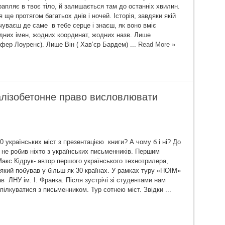
рапляє в твоє тіло, й залишається там до останніх хвилин.
ще протягом багатьох днів і ночей. Історія, завдяки якій
чуваєш де саме в тебе серце і знаєш, як воно вміє
них імен, жодних координат, жодних назв. Лише
фер Лоуренс). Лише Він ( Хав’єр Бардем) ...
Read More »
алізобетонне право висловлювати
0 українських міст з презентацією книги? А чому б і ні? До
 не робив ніхто з українських письменників. Першим
акс Кідрук- автор першого українського технотрилера,
 який побував у більш як 30 країнах. У рамках туру «НОІМ»
в ЛНУ ім. І. Франка. Після зустрічі зі студентами нам
ілкуватися з письменником. Тур сотнею міст. Звідки ...