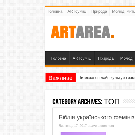
Головна
ARTсуміш
Природа
Молоді митц
Головна
ARTсуміш
Природа
Молоді 
Важливе
Чи може он-лайн культура зам
Category Archives:
ТОП
Біблія українського феміні
Листопад 17, 2017
Leave a comment