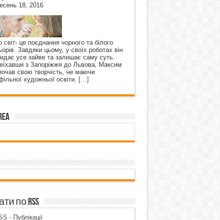
есень 18, 2016
о світ- це поєднання чорного та білого
ьорів. Завдяки цьому, у своїх роботах він
кидає усе зайве та залишає саму суть.
еїхавши з Запоріжжя до Львова, Максим
почав свою творчість, не маючи
фільної художньої освіти.
[…]
rea
ти по RSS
S - Публікації