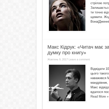
стрілою пот
Залишається 
ти точно від
щемити. Жод
Вона(Дженні
Макс Кідрук: «Читач має з
думку про книгу»
Жовтень 9, 2017
Leave a comment
Відвідати 10
цього такого
наважився М
мандрівник,
Макс відвіда
вдалося посп
Read More »