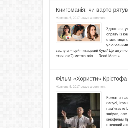
Книгоманія: чи варто ряту
Жовтень 6, 2017
Leave a comment
Здається, у
справу із кн
стало модно:
улюбленими 
заслуга – цей читацький бум? Це штучно 
етичною?) метою або ...
Read More »
Фільм «Хористи» Крістофа
Жовтень 5, 2017
Leave a comment
Кожен з нас
бабусі, ігра
пам’ятаєте 
забули, але
кінофільм К
оточений люб