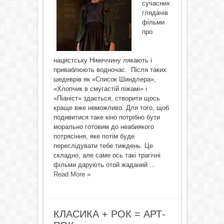
сучасних
глядачів
фільми
про
нацистську Німеччину лякають і
приваблюють водночас. Після таких
шедеврів як «Список Шиндлера»,
«Хлопчик в смугастій піжамі» і
«Піаніст» здається, створити щось
краще вже неможливо. Для того, щоб
подивитися таке кіно потрібно бути
морально готовим до неабиякого
потрясіння, яке потім буде
переслідувати тебе тиждень. Це
складно, але саме ось такі трагічні
фільми дарують отой жаданий ...
Read More »
КЛАСИКА + РОК = АРТ-