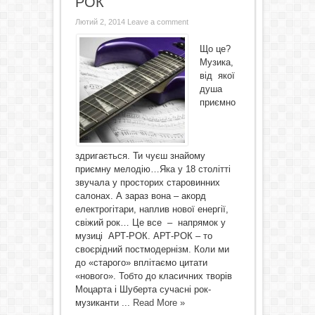
РОК
Лютий 2, 2014
Leave a comment
Що це?
Музика,
від якої
душа
приємно
здригається. Ти чуєш знайому
приємну мелодію…Яка у 18 столітті
звучала у просторих старовинних
салонах. А зараз вона – акорд
електрогітари, наплив нової енергії,
свіжий рок… Це все – напрямок у
музиці АРТ-РОК. АРТ-РОК – то
своєрідний постмодернізм. Коли ми
до «старого» вплітаємо цитати
«нового». Тобто до класичних творів
Моцарта і Шуберта сучасні рок-
музиканти ...
Read More »