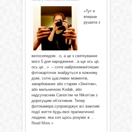
«Тут я
вперше
рушила з
велосипедом…о, а це з святкування
мого 5 дня народження…а ще ось ця,
ось ця…» – сотні найрізноманітніших
фотокарточок знайдуться в кожному
домі, сотні щасливих моментів,
закарбованих або старим «Зенітом»,
або мильничкою Kоdak, або
надсучасним Canon’ом чи Nikon’ом з
дорогущим об’єктивом. Тепер
фотокамера супроводжує всі важливі
події життя будь-якої прагматичної
людини, яка хоч щось розуміє в ...
Read More »