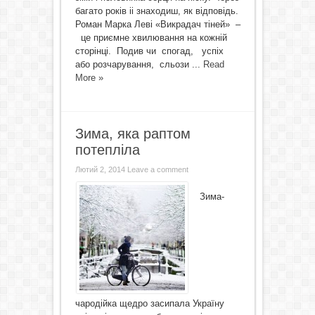
багато років іі знаходиш, як відповідь.
Роман Марка Леві «Викрадач тіней» –
це приємне хвилювання на кожній
сторінці. Подив чи спогад, успіх
або розчарування, сльози ...
Read
More »
Зима, яка раптом
потепліла
Лютий 2, 2014
Leave a comment
Зима-
чародійка щедро засипала Україну