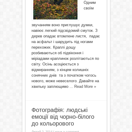
Одним
своїм
звучанням воно приглушує думки,
навіює легкий підсвідомий смуток. З
дерев опадає втомлене листя, падає
на асфальт і шарудить під ногами
перехожих. Краплі дощу
розбиваються об підвіконня і
міріадами краплинок розлітаються по
світу. Осінь асоціюється з
відмиранням, з кінцем колишніх
сонячних днів та з початком чогось
нового, може невеселого. Давайте на
хвильку заплющимо ...
Read More »
Фотографія: людські
емоції від чорно-білого
до кольорового
Лютий 2, 2014
Leave a comment