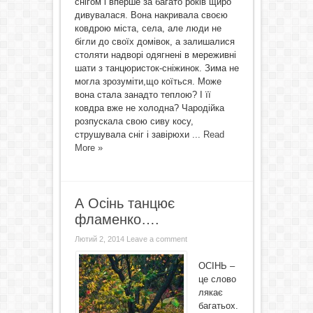
снігом і вперше за багато років щиро
дивувалася. Вона накривала своєю
ковдрою міста, села, але люди не
бігли до своїх домівок, а залишалися
столяти надворі одягнені в мереживні
шати з танцюристок-сніжинок. Зима не
могла зрозуміти,що коїться. Може
вона стала занадто теплою? І її
ковдра вже не холодна? Чародійка
розпускала свою сиву косу,
струшувала сніг і завірюхи ...
Read
More »
А Осінь танцює
фламенко….
Лютий 2, 2014
Leave a comment
ОСІНЬ –
це слово
лякає
багатьох.