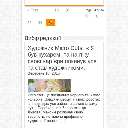
« First
...
10
20
«
Page 34 of 34
30
31
34
32
33
Вибір редакції
Художник Micro Cuts: « Я
був кухарем, та на піку
своєї кар`єри покинув усе
та став художником».
Вересень 18, 2016
Його світ- це поєднання чорного та білого
кольорів. Завдяки цьому, у своїх роботах
він відкидає усе зайве та залишає саму
суть. Переїхавши з Запоріжжя до
Львова, Максим розпочав свою
творчість, не маючи профільної
художньої освіти.
[…]