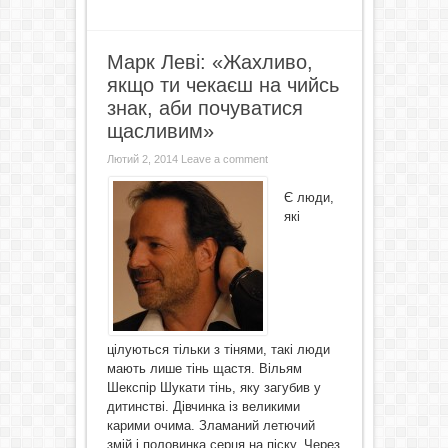
Марк Леві: «Жахливо,
якщо ти чекаєш на чийсь
знак, аби почуватися
щасливим»
Лютий 2, 2014
Leave a comment
Є люди,
які
цілуються тільки з тінями, такі люди
мають лише тінь щастя. Вільям
Шекспір Шукати тінь, яку загубив у
дитинстві. Дівчинка із великими
карими очима. Зламаний летючий
змій і половинка серця на піску. Через