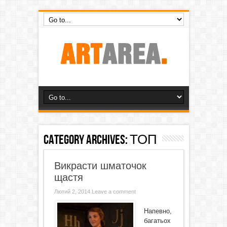
Category Archives:
ТОП
Викрасти шматочок
щастя
Лютий 2, 2014
Leave a comment
Напевно,
багатьох