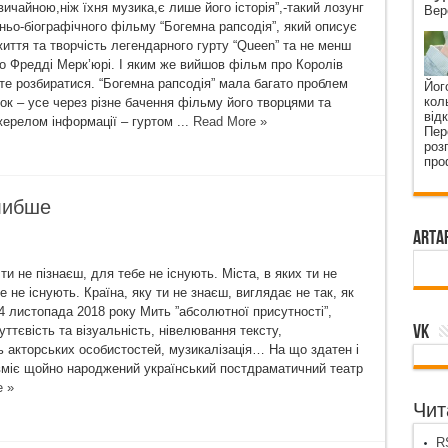
ичайною,ніж їхня музика,є лише його історія”,-такий лозунг
Вер
ньо-біографічного фільму “Богемна рапсодія”, який описує
иття та творчість легендарного гурту “Queen” та не менш
о Фредді Мерк’юрі. І яким же вийшов фільм про Королів
те розбиратися. “Богемна рапсодія” мала багато проблем
Йог
кол
ок – усе через різне бачення фільму його творцями та
від
ерелом інформації – гуртом ...
Read More »
Пер
роз
про
глибше
ArtA
ти не пізнаєш, для тебе не існують. Міста, в яких ти не
е не існують. Країна, яку ти не знаєш, виглядає не так, як
4 листопада 2018 року Мить ”абсолютної присутності”,
VK
уттєвість та візуальність, нівелювання тексту,
ь акторських особистостей, музикалізація… На що здатен і
вміє щойно народжений український постдраматичний театр
e »
Чита
RS