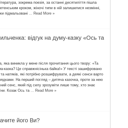
тература, зокрема поезія, за останні десятиліття пішла
тенським кроком, жіночі типи в ній залишилися незмінні,
ки підмальовані ...
Read More »
льченка: відгук на думу-казку «Ось та
, яка виникла у мене після прочитання цього твору: «Та
ма-казка? Це справжнісінька байка!» У тексті зашифровано
 та натяків, які потрібно розшифрувати, а деякі сенси варто
рядками. На перший погляд – дитяча казочка, проте за нею
ний сенс, який під силу зрозуміти лише тому, хто знає
їни. Козак Ось та ...
Read More »
бачите його Ви?