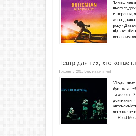
“Більш надзв
цього худож
створення, ж
легендарног
року? Давай
під час зйом
основним дж
Театр для тих, хто копає 
Грудень 3, 2018
Leave a comment
”Люди, яких 
був, для теб
ти хочеш.” 2
домінантні ч
автономніст
чого ще не 
...
Read Mor