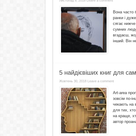
Листопад 9, 2018
Leave a comment
Вона часто 
ранки і дуж
сягає нижче 
сумних люде
вгадаєш, жо
інший. Він н
5 найдієвіших книг для сам
Жовтень 30, 2018
Leave a comment
Art-area пр
зовсім по-ін
чекають на 
для тих, хто
на краще, хт
автор проан