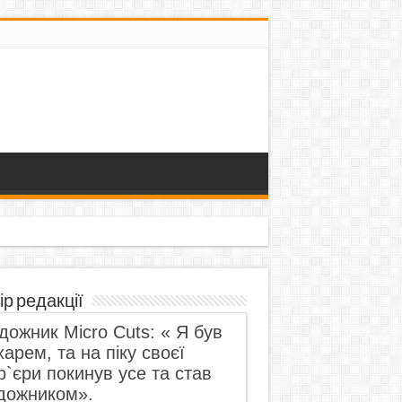
ір редакції
дожник Micro Cuts: « Я був
харем, та на піку своєї
р`єри покинув усе та став
дожником».