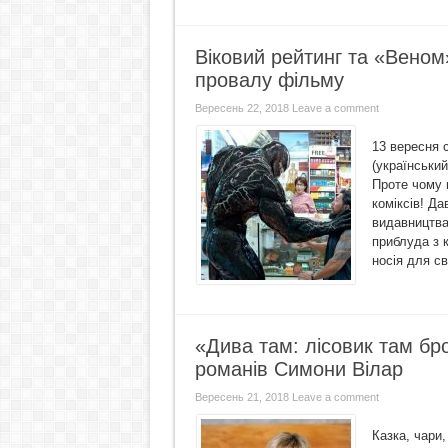
Віковий рейтинг та «Веном
провалу фільму
Вересень 22, 2018
Leave a comment
13 вересня 
(український
Проте чому 
коміксів! Д
видавництва 
приблуда з 
носія для св
«Дива там: лісовик там бр
романів Симони Вілар
Вересень 21, 2018
Leave a comment
Казка, чари,