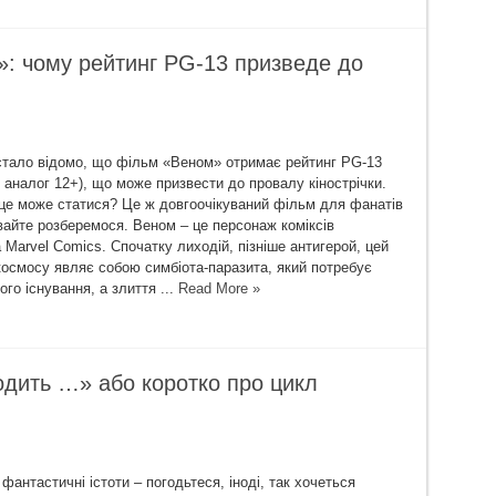
»: чому рейтинг PG-13 призведе до
стало відомо, що фільм «Веном» отримає рейтинг PG-13
 аналог 12+), що може призвести до провалу кінострічки.
це може статися? Це ж довгоочікуваний фільм для фанатів
авайте розберемося. Веном – це персонаж коміксів
Marvel Comics. Спочатку лиходій, пізніше антигерой, цей
космосу являє собою симбіота-паразита, який потребує
ого існування, а злиття ...
Read More »
одить …» або коротко про цикл
 фантастичні істоти – погодьтеся, іноді, так хочеться