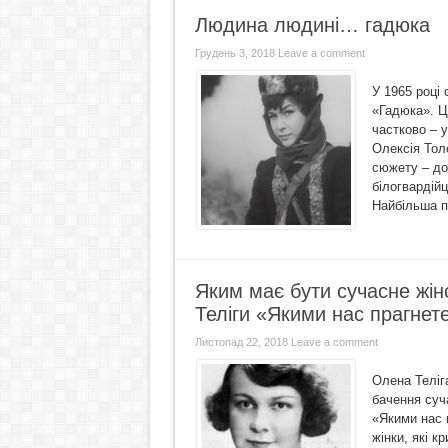
Людина людині… гадюка
Грудень 3, 2018
Leave a comment
У 1965 році
«Гадюка». Цю
частково – 
Олексія Толс
сюжету – до
білогвардійц
Найбільша пр
Яким має бути сучасне жін
Теліги «Якими нас прагнет
Листопад 22, 2018
Leave a comment
Олена Теліга
бачення суч
«Якими нас 
жінки, які к