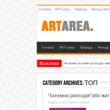
Головна
ARTсуміш
Природа
Молоді митц
Головна
ARTсуміш
Природа
Молоді 
Важливе
Чи може он-лайн культура зам
Category Archives:
ТОП
“Богемна рапсодія”або жи
Грудень 3, 2018
Leave a comment