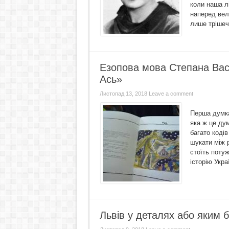
коли наша лі
наперед веле
лише трішеч
Езопова мова Степана Васи
Ась»
Листопад 13, 2018
Leave a comment
Перша думка
яка ж це ду
багато кодів
шукати між 
стоїть потуж
історію Укра
Львів у деталях або яким 