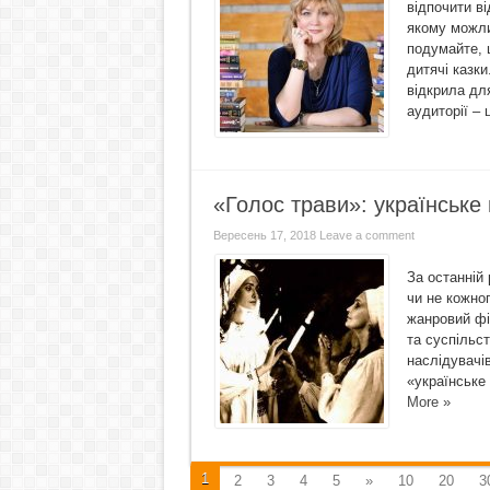
відпочити ві
якому можли
подумайте, 
дитячі казки
відкрила дл
аудиторії – 
«Голос трави»: українське 
Вересень 17, 2018
Leave a comment
За останній 
чи не кожно
жанровий фі
та суспільст
наслідувачів
«українське 
More »
1
2
3
4
5
»
10
20
3