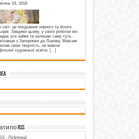
есень 18, 2016
о світ- це поєднання чорного та білого
ьорів. Завдяки цьому, у своїх роботах він
кидає усе зайве та залишає саму суть.
еїхавши з Запоріжжя до Львова, Максим
почав свою творчість, не маючи
фільної художньої освіти.
[…]
rea
ти по RSS
S - Публікації