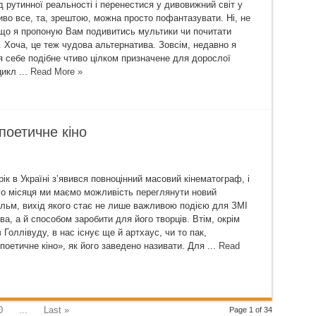
д рутинної реальності і перенестися у дивовижний світ у
во все, та, зрештою, можна просто пофантазувати. Ні, не
що я пропоную Вам подивитись мультики чи почитати
. Хоча, це теж чудова альтернатива. Зовсім, недавно я
я себе подібне чтиво цілком призначене для дорослої
цикл ...
Read More »
поетичне кіно
рік в Україні з’явився повноцінний масовий кінематограф, і
го місяця ми маємо можливість переглянути новий
льм, вихід якого стає не лише важливою подією для ЗМІ
ва, а й способом заробити для його творців. Втім, окрім
 Голлівуду, в нас існує ще й артхаус, чи то пак,
поетичне кіно», як його заведено називати. Для ...
Read
0
...
Last »
Page 1 of 34