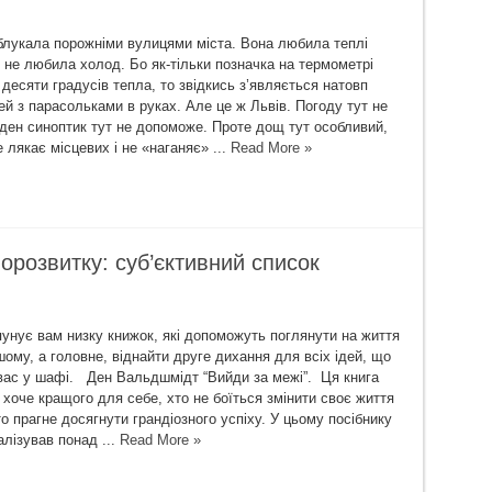
блукала порожніми вулицями міста. Вона любила теплі
е не любила холод. Бо як-тільки позначка на термометрі
десяти градусів тепла, то звідкись з’являється натовп
й з парасольками в руках. Але це ж Львів. Погоду тут не
ден синоптик тут не допоможе. Проте дощ тут особливий,
е лякає місцевих і не «наганяє» ...
Read More »
орозвитку: суб’єктивний список
опунує вам низку книжок, які допоможуть поглянути на життя
шому, а головне, віднайти друге дихання для всіх ідей, що
вас у шафі. Ден Вальдшмідт “Вийди за межі”. Ця книга
 хоче кращого для себе, хто не боїться змінити своє життя
о прагне досягнути грандіозного успіху. У цьому посібнику
алізував понад ...
Read More »