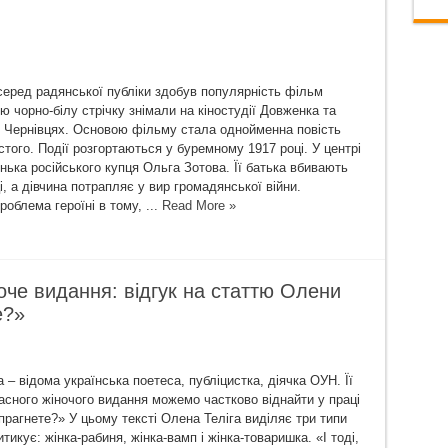
 серед радянської публіки здобув популярність фільм
 чорно-білу стрічку знімали на кіностудії Довженка та
у Чернівцях. Основою фільму стала однойменна повість
того. Події розгортаються у буремному 1917 році. У центрі
нька російського купця Ольга Зотова. Її батька вбивають
і, а дівчина потрапляє у вир громадянської війни.
облема героїні в тому, ...
Read More »
оче видання: відгук на статтю Олени
е?»
 – відома українська поетеса, публіцистка, діячка ОУН. Її
асного жіночого видання можемо частково віднайти у праці
прагнете?» У цьому тексті Олена Теліга виділяє три типи
ритикує: жінка-рабиня, жінка-вамп і жінка-товаришка. «І тоді,