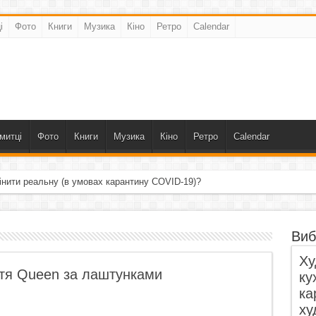
і
Фото
Книги
Музика
Кіно
Ретро
Calendar
митці
Фото
Книги
Музика
Кіно
Ретро
Calendar
інити реальну (в умовах карантину COVID-19)?
Виб
Ху
ття Queen за лаштунками
ку
ка
ху