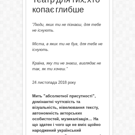
копає глибше
”Люди, яких ти не пізнаєш, для тебе
не існують.
Міста, в яких ти не був, для тебе не
існують.
Країна, яку ти не знаєш, виглядає не
так, як ти хочеш.”
24 листопада 2018 року
Мить ”абсолютної присутності”,
домінантні чуттєвість та
візуальність, нівелювання тексту,
автономність акторських
особистостей, музикалізація… На
що здатен і чого ще не вміє щойно
народжений український