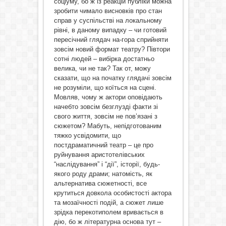
соціуму, бо ж із реакцій публіки можна
зробити чимало висновків про стан
справ у суспільстві на локальному
рівні, в даному випадку – чи готовий
пересічний глядач на-гора сприйняти
зовсім новий формат театру? Півтори
сотні людей – вибірка достатньо
велика, чи не так? Так от, можу
сказати, що на початку глядачі зовсім
не розуміли, що коїться на сцені.
Мовляв, чому ж актори оповідають
начебто зовсім безглузді факти зі
свого життя, зовсім не пов’язані з
сюжетом? Мабуть, непідготованим
тяжко усвідомити, що
постдраматичний театр – це про
руйнування аристотелівських
“наслідування” і “дії”, історії, будь-
якого роду драми; натомість, як
альтернатива сюжетності, все
крутиться довкола особистості актора
та мозаїчності подій, а сюжет лише
зрідка перекотиполем вривається в
дію, бо ж літературна основа тут –