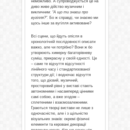
неможливо. А супроводжується це на
диво живе дійство музичним і
викличним:
“А що ти знаєш про
вугілля?”.
Бо ж справді, чи знаємо ми
щось інше за вугілля активоване?
Всі сцени, що йдуть опісля в
хронологічній послідовності описати
важко, але чи потрібно? Вони ж бо
утворюють химерну багаторівневу
суміш, прекрасну у своїй єдності. Це
– саме те відчуття відсутності
лінійного часу і стандартизованої
структури дії; і водночас відчуття
того, що дієвий, музичний,
просторовий рівні у виставі стають
автономними і насамперед цінними
самі собою, а вже згодом –
сплетеними і взаємозалежними.
Граються творці вистави не лише з
одночасністю, але і з щільністю
візуальних знаків: окремі фізичні
елементи та керовані декорації
подекуди несуть більше сенсу ніж