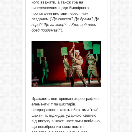
його вважати, а також гра на
випередження щодо ймовірного
прочитання вистави пересічним
глядачем (“
Де сюжет? Де драма? Де
герої? Що за жанр?… Хто цей весь
брєд придумав
?”).
Вражають повторювані хореографічні
елементи: тіла шахтарів
неодноразово стають об’єктами “гри”
шахти: їх відкидає ударною хвилею
від вибуху в шахті настільки повільно,
що неозброєним оком помітні