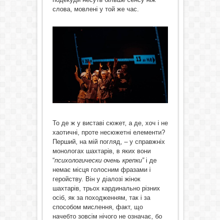
слова, мовлені у той же час.
То де ж у виставі сюжет, а де, хоч і не
хаотичні, проте несюжетні елементи?
Перший, на мій погляд, – у справжніх
монологах шахтарів, в яких вони
“
психологически очень крепки”
і де
немає місця голосним фразами і
геройству. Він у діалозі жінок
шахтарів, трьох кардинально різних
осіб, як за походженням, так і за
способом мислення, факт, що
начебто зовсім нічого не означає, бо