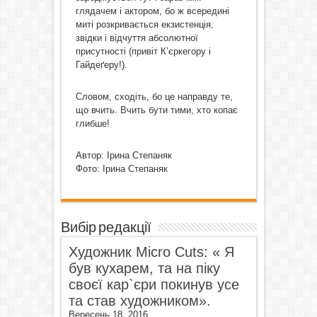
глядачем і актором, бо ж всередині
миті розкривається екзистенція,
звідки і відчуття абсолютної
присутності (привіт К’єркегору і
Гайдеґеру!).
Словом, сходіть, бо це направду
те
,
що вчить. Вчить бути
тими
, хто копає
глибше!
Автор:
Ірина Степаняк
Фото:
Ірина Степаняк
Вибір редакції
Художник Micro Cuts: « Я
був кухарем, та на піку
своєї кар`єри покинув усе
та став художником».
Вересень 18, 2016