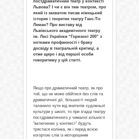
постдраматичний театр у контексті
Львова? І чи є він тим театром, про
який із захватом писав німецький
історик і теоретик театру Ганс-Тіс
Леман? Про виставу від
Львівського академічного театру
ім. Лесі Українки “Горизонт 200” з
нотками профанності і браку
досвіду в театральній критиці, а
отже щиро і від першої особи
говоритиму у цій статті.
Якщо про драматичний театр, як про
той, що не може обійтися без слів та
драматичної дії, більшості людей
таланило чути від вчителів художньої
культури у школі, то при згадці театру
постдраматичного у чималої кількості
“включених у контекст” будуть
трястися колінка, як і перед всією
когортою слів із моторошним