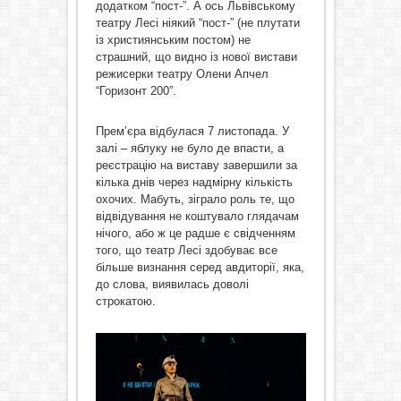
додатком “пост-”. А ось Львівському
театру Лесі ніякий “пост-” (не плутати
із християнським постом) не
страшний, що видно із нової вистави
режисерки театру Олени Апчел
“Горизонт 200”.
Прем’єра відбулася 7 листопада. У
залі – яблуку не було де впасти, а
реєстрацію на виставу завершили за
кілька днів через надмірну кількість
охочих. Мабуть, зіграло роль те, що
відвідування не коштувало глядачам
нічого, або ж це радше є свідченням
того, що театр Лесі здобуває все
більше визнання серед авдиторії, яка,
до слова, виявилась доволі
строкатою.