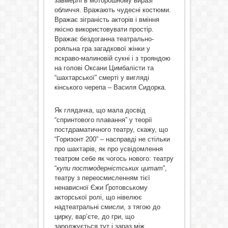
завмерлі в моторошному виразі
обличчя. Вражають чудесні костюми.
Вражає зіграність акторів і вміння
якісно використовувати простір.
Вражає бездоганна театрально-
рояльна гра загадкової жінки у
яскраво-малиновій сукні і з трояндою
на голові Оксани Цимбалісти та
“шахтарської” смерті у вигляді
кінського черепа – Василя Сидорка.
Як глядачка, що мала досвід
“спринтового плавання” у теорії
постдраматичного театру, скажу, що
“Горизонт 200” – насправді не стільки
про шахтарів, як про усвідомлення
театром себе як чогось нового: театру
“
купи постмодерністських цитат
”,
театру з переосмисленням тієї
ненависної Єжи Ґротовському
акторської ролі, що нівелює
надтеатральні смисли, з тягою до
цирку, вар’єте, до гри, що
зароджується тут і зараз між