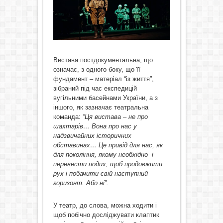
Вистава постдокументальна, що
означає, з одного боку, що її
фундамент – матеріал “із життя”,
зібраний під час експедицій
вугільними басейнами України, а з
іншого, як зазначає театральна
команда:
“Ця вистава – не про
шахтарів… Вона про нас у
надзвичайних історичних
обставинах… Це привід для нас, як
для покоління, якому необхідно і
перевести подих, щоб продовжити
рух і побачити свій наступний
горизонт. Або ні”.
У театр, до слова, можна ходити і
щоб побічно досліджувати клаптик