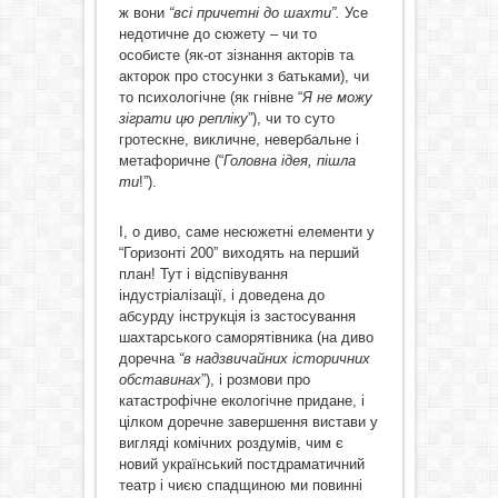
ж вони
“всі причетні до шахти”.
Усе
недотичне до сюжету – чи то
особисте (як-от зізнання акторів та
акторок про стосунки з батьками), чи
то психологічне (як гнівне “
Я не можу
зіграти цю репліку
”), чи то суто
гротескне, викличне, невербальне і
метафоричне (“
Головна ідея, пішла
ти
!”).
І, о диво, саме несюжетні елементи у
“Горизонті 200” виходять на перший
план! Тут і відспівування
індустріалізації, і доведена до
абсурду інструкція із застосування
шахтарського саморятівника (на диво
доречна
“в надзвичайних історичних
обставинах
”), і розмови про
катастрофічне екологічне придане, і
цілком доречне завершення вистави у
вигляді комічних роздумів, чим є
новий український постдраматичний
театр і чиєю спадщиною ми повинні