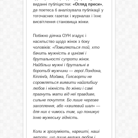
виданні публіцистки:
«Огляд преси»
,
де поетеса б аналізувала публікації у
тогочасних газетах і журналах і їхнє
висвітлення становища жінки.
Побіжно діячка ОУН згадує і
насильство щодо жінок з боку
чоловіків:
«Помиляється той, хто
бачить мужність в цинізмі і
брутальності супроти жінок.
Найбільш мужні і брутальні в
боротьбі мужчини — герої Лондона,
Кіплінґа, Моґама, Ґолсворти не
соромляться виявити найглибшу
любов і ніжність до жінки і самі
прагнуть мати від неї правдиве,
сильне почуття.
Бо лише чергове
захоплення, або «хвилевий шал» —
для них є чимось тим, що понижує
їхню мужеську гідність.
Коли ж зрозуміють, нарешті, наші
автори, що лише велика любов і