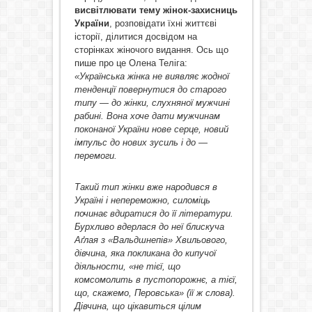
висвітлювати тему жінок-захисниць
України
, розповідати їхні життєві
історії, ділитися досвідом на
сторінках жіночого видання. Ось що
пише про це Олена Теліга:
«
Українська жінка не виявляє жодної
тенденції повернутися до старого
типу — до жінки, слухняної мужчині
рабині. Вона хоче дати мужчинам
поконаної України нове серце, новий
імпульс до нових зусиль і до —
перемоги.
Такий тип жінки вже народився в
Україні і непереможно, силоміць
починає вдиратися до її літератури.
Бурхливо вдерлася до неї блискуча
Аґлая з «Вальдшнепів» Хвильового,
дівчина, яка покликана до кипучої
діяльности, «не тієї, що
комсомолить в пустопорожнє, а тієї,
що, скажемо, Перовська» (її ж слова).
Дівчина, що цікавиться цілим