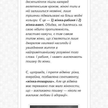
десятиліття пішла наперед
велетенським кроком, жіночі типи в
ній залишилися незмінні, лише
трішечки підмальовані на більш модні
кольори. Є це —
1) жінка-рабиня і 2)
жінка-вамп.
Обидва, не дивлячись на
свою нібито протилежність,
властиво кажучи, є тим самим
типом жінки, що з’являється лише
джерелом хвилевої насолоди й
увигіднення життя в
найпримітивнішому розумінні того
слова. І рабиня, і «вамп» виключають
пошану до жінки.
Є, щоправда, і третя відміна: різка,
енергійна, позбавлена сентименту,
«жінка-товариш».
Але ця відміна
має переважно так мало жіночости,
що – викликаючи пошану — ніколи не
викликає любови й адорації
».