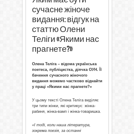
сучасне жіноче
видання: відгук на
статтю Олени
Теліги «Якими нас
прагнете?»
Олена Теліга – відома українська
поетеса, публіцистка, діячка ОУН. Її
бачення сучасного жіночого
видання можемо частково віднайти
у праці «Якими нас прагнете?»
У цьому тексті Олена Теліга виділяє
три типи жінки, які критикує: жінка-
рабиня, жінка-вамп і жінка-товаришка.
«І тоді, коли наша література,
зокрема поезія, за останні