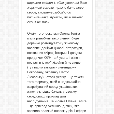
широким світом і, збагнувши всі його
жорстокі вимоги, прагне дати нове
серце, сповнене любов’ю до
батьківщини, мужчині, який такого
серця не
має
».
Окрім того, оскільки Олена Теліга
мала різнобічні захоплення, буде
доречно розміщувати у жіночому
часописі добірки цікавої літератури,
поетичних збірок, історичні довідки
про діячок ОУН та й узагалі жіночі
постаті в історії України й не лише
(тут варто загадати легендарну
Роксолану, українку Настю
Лісовську). Історії успіху – це тексти
того формату, який є надзвичайно
затребуваний серед українських
жінок, які рідко бачать у своєму
середовищі приклад для
наслідування. Та й сама Олена Теліга
– це приклад успішної діячки, яка
зробила великий внесок у різні сфери