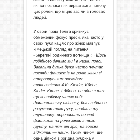
які їхні ознаки і як вирватися з полону
цих ролей, що міцно засіли в головах
людей.
У своїй праці Теліга критикує
обмежений фокус преси, яка часто у
своїх публікаціях про жінок мавпує
німецький погляд на питання
«берегині родинного вогнища»:
«Щось
подібного бачимо ми і в нашій пресі.
Загальна думка дуже часто плутає
погляди фашистів на ролю жінки зі
старопруським поглядом
славнозвісних 4
K
:
Kleider
,
K
ü
che
,
Kinder
,
Kirche
. І дійсно, не один з тих,
що зі снобізму чіпляє собі
фашистівську відзнаку, без глибшого
розуміння того руху, впадає в ту
плутанину: переносить погляд
фашистів на ролю жінки з того
ґрунту, на якім він зріс, на зовсім
відмінний — наш».
Таким чином, ще
одна цілком вірогідна рубрика у