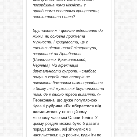
погорджена ними ніжність є
правдивими сестрами крицевости,
непохитности і сили?
Брутальне ж і цинічне відношення до
жінки, як основна прикмета
мужности і крицевости, це є
спеціяльністю нашої літератури,
взорованої на Арцибашеві
(Винниченко, Крижанівський,
Чернява). Чи афектація
брутальности супроти «слабого
полу» в героїв тих авторів не
викликана бажанням самооправдання
з браку тієї мужеської брутальности
там, де її дійсно треба виявляти?
»
Переконана, що дуже популярною
була б
рубрика «Як вберегтися від
насильства»
у потенційному
жіночому часописі Олени Теліги. У
цьому розділі можна було б давати
поради жінкам, які зіткнулися з
насильством: що робити, куди іти по