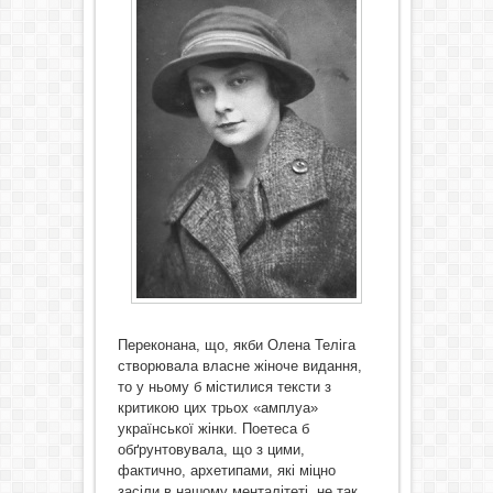
Переконана, що, якби Олена Теліга
створювала власне жіноче видання,
то у ньому б містилися тексти з
критикою цих трьох «амплуа»
української жінки. Поетеса б
обґрунтовувала, що з цими,
фактично, архетипами, які міцно
засіли в нашому менталітеті, не так,