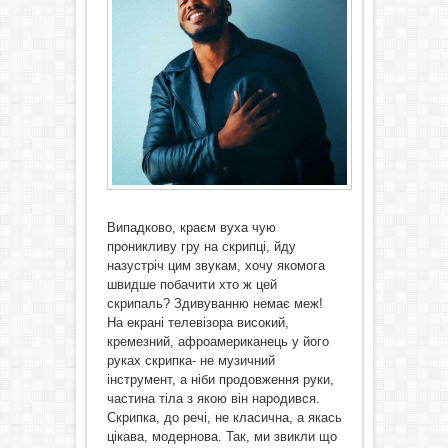
Випадково, краєм вуха чую
проникливу гру на скрипці, йду
назустріч цим звукам, хочу якомога
швидше побачити хто ж цей
скрипаль? Здивуванню немає меж!
На екрані телевізора високий,
кремезний, афроамериканець у його
руках скрипка- не музичний
інструмент, а ніби продовження руки,
частина тіла з якою він народився.
Скрипка, до речі, не класична, а якась
цікава, модернова. Так, ми звикли що