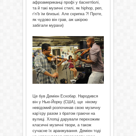
афроамериканці профі у баскетболі,
та й такі музичні стилі, як hiphop, реп,
r’n’b їм близькі. Але скрипка ?! Проте,
як чудово він грав, аж шкірою
забігали мурахи)
Це був Деміен Ескобар. Народився
він у Нью-Йорку (США), ще нікому
невідомий розпочинав свою музичну
кар’єру разом з братом граючи на
вулиці. Хлопці дарували перехожим
класичні музичні твори, а також
сучасне їх аранжування. Деміен тоді