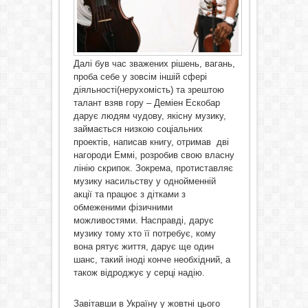
Далі був час зважених рішень, вагань,
проба себе у зовсім іншій сфері
діяльності(нерухомість) та зрештою
талант взяв гору – Деміен Ескобар
дарує людям чудову, якісну музику,
займається низкою соціальних
проектів, написав книгу, отримав дві
нагороди Еммі, розробив свою власну
лінію скрипок. Зокрема, протиставляє
музику насильству у однойменній
акції та працює з дітками з
обмеженими фізичними
можливостями. Насправді, дарує
музику тому хто її потребує, кому
вона рятує життя, дарує ще один
шанс, такий іноді конче необхідний, а
також відроджує у серці надію.
Завітавши в Україну у жовтні цього