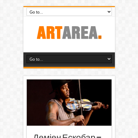
Деміен Ескобар –