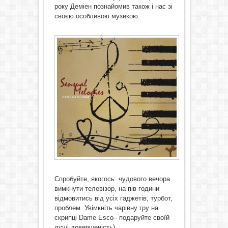
року Деміен познайомив також і нас зі
своєю особливою музикою.
Спробуйте, якогось чудового вечора
вимкнути телевізор, на пів години
відмовитись від усіх гаджетів, турбот,
проблем. Увімкніть чарівну гру на
скрипці Dame Esco– подаруйте своїй
душі довершеність)