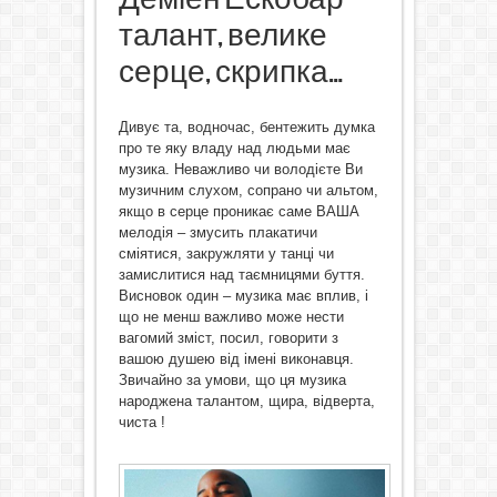
талант, велике
серце, скрипка…
Дивує та, водночас, бентежить думка
про те яку владу над людьми має
музика. Неважливо чи володієте Ви
музичним слухом, сопрано чи альтом,
якщо в серце проникає саме ВАША
мелодія – змусить плакатичи
сміятися, закружляти у танці чи
замислитися над таємницями буття.
Висновок один – музика має вплив, і
що не менш важливо може нести
вагомий зміст, посил, говорити з
вашою душею від імені виконавця.
Звичайно за умови, що ця музика
народжена талантом, щира, відверта,
чиста !