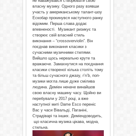
не наважувався створювати свою
власну музику. Одного разу взявши
участь у американському талант-шоу
Ескобар прокинувся наступного ранку
відомим. Перша слава додає
впевненості. Музикант ризикує та
створює свій власний стиль
виконання – “crossoverviolin”. Він
поєднав виконання класики з
сучасними музичними стилями.
Вийшло щось нереально круте та
вражаюче. Замахнутися на поєднання
класики створеної кілька століть тому
та більш сучасного джазу, r’n’b, поп-
музики могла лише дуже смілива
людина. Деміен неначе винайшов
свою власну машину часу. Щойно ви
перебували у 2017 році, а вже
наступної миті Dame Esco переніс
Вас у часи Вівальді, Паганіні,
Страдіварі та інших. Деміендоводить,
що класична музика цікава, модна,
стильна.