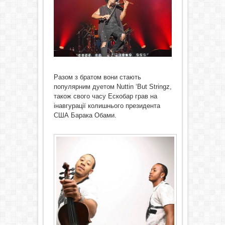
Разом з братом вони стають
популярним дуетом Nuttin ‘But Stringz,
також свого часу Ескобар грав на
інавгурації колишнього президента
США Барака Обами.