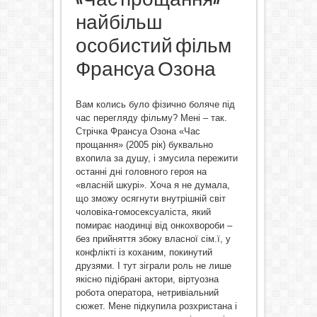
найбільш
особистий фільм
Франсуа Озона
Вам колись було фізично боляче під
час перегляду фільму? Мені – так.
Стрічка Франсуа Озона «Час
прощання» (2005 рік) буквально
вхопила за душу, і змусила пережити
останні дні головного героя на
«власній шкурі». Хоча я не думала,
що зможу осягнути внутрішній світ
чоловіка-гомосексуаліста, який
помирає наодинці від онкохвороби –
без прийняття збоку власної сім.ї, у
конфлікті із коханим, покинутий
друзями. І тут зіграли роль не лише
якісно підібрані актори, віртуозна
робота оператора, нетривіальний
сюжет. Мене підкупила розхристана і