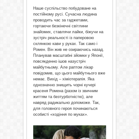
Наше суспільство побудоване на
постійному русі. Сучасна людина
проводить час за гаджетами,
гортаючи безкінечні світлини
знайомих, ставлячи лайки, біжучи на
зустріч реальності із паперовою
склянкою кави у руках. Так само і
Ромен. Він жив не озираючись назад.
Планував масштабні зйомки у Японії,
повсякденно ішов назустріч
майбутньому. Але раптом лікар
повідомив, що цього майбутнього вже
немає. Вихід – хіміотерапія. Яка
однозначно знищить чорні кучері
красеня Ромена (разом із звичним
життям та безтурботністю), але
навряд радикально допоможе. Так,
для головного героя починаються
особисті «ходіння по муках».