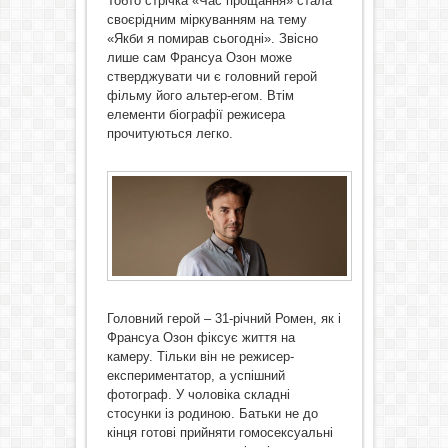
Тобто стрічка «Час прощання» стала
своєрідним міркуванням на тему
«Якби я помирав сьогодні». Звісно
лише сам Франсуа Озон може
стверджувати чи є головний герой
фільму його альтер-егом. Втім
елементи біографії режисера
прочитуються легко.
Головний герой – 31-річний Ромен, як і
Франсуа Озон фіксує життя на
камеру. Тільки він не режисер-
експериментатор, а успішний
фотограф. У чоловіка складні
стосунки із родиною. Батьки не до
кінця готові прийняти гомосексуальні