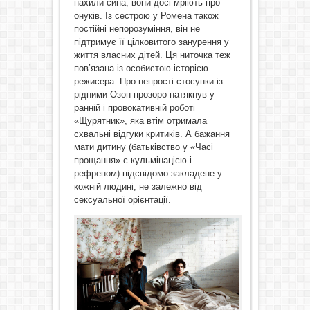
нахили сина, вони досі мріють про
онуків. Із сестрою у Ромена також
постійні непорозуміння, він не
підтримує її цілковитого занурення у
життя власних дітей. Ця ниточка теж
пов’язана із особистою історією
режисера. Про непрості стосунки із
рідними Озон прозоро натякнув у
ранній і провокативній роботі
«Щурятник», яка втім отримала
схвальні відгуки критиків. А бажання
мати дитину (батьківство у «Часі
прощання» є кульмінацією і
рефреном) підсвідомо закладене у
кожній людині, не залежно від
сексуальної орієнтації.