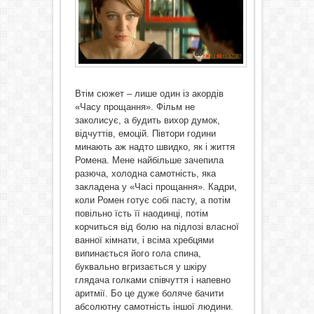
Втім сюжет – лише один із акордів
«Часу прощання». Фільм не
заколисує, а будить вихор думок,
відчуттів, емоцій. Півтори години
минають аж надто швидко, як і життя
Ромена. Мене найбільше зачепила
разюча, холодна самотність, яка
закладена у «Часі прощання». Кадри,
коли Ромен готує собі пасту, а потім
повільно їсть її наодинці, потім
корчиться від болю на підлозі власної
ванної кімнати, і всіма хребцями
випинається його гола спина,
буквально вгризається у шкіру
глядача голками співчуття і напевно
аритмії. Бо це дуже боляче бачити
абсолютну самотність іншої людини.