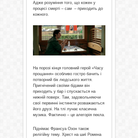
Адже розуміння того, що кожен у
процесі смерті – сам – приходить до
кожного.
На порозі кінця головний герой «Часу
прощання» особливо гостро бачить і
потворний бік людського життя.
Пригнічений своїми бідами він
приходить у бар і спускається на
нижній поверх. Там, задовольняючи
свої первинні інстинкти розважаються
його друзі. На тлі лунає класична
музика. Фактично – це алегорія пекла.
Піднімає Франсуа Озон також
релігійну тему. Хрест на шиї Ромена