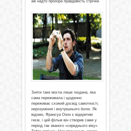
аж надто прозора правдивість стрічки.
Зняти таке могла лише людина, яка
сама переживала і щоденно
переживає схожий досвід самотності,
нерозуміння і внутрішнього болю. Як
відомо, Франсуа Озон є відкритим
геєм, і цей фільм він створив саме у
період так званого «середнього віку».