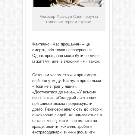
Режисер Франсуа Озон поруч із
головним героєм стрічки
Фактично «Час прощання» – це
смерть, або точка неповернення.
Однак прощання може бути не лише
із життям, але із власним «Я» також.
Останнім часом стрічки про смерть
ввійшли у моду. Всі чули про фільми
«Поки не зіграв у ящик»,
«Достукатися до неба», «У всьому
винні зірки», «Солодкий листопад»,
цей список можна продовжувати
довго. Режисери апелюють до історій
онкохворих людей, які намагаються в
останні місяці життя все змінити на
краще: знайти кохання, зробити
екстраординарні вчинки (побачити