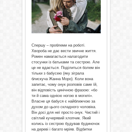
Спершу – проблеми на роботі.
Хвороба не дає вести звичне життя.
Ромен намагається налагодити
стосунки із батьками та сестрою. Але
це не вдається. Поділиться болем він
тільки з бабусею (яку зіграла
блискуча Жанна Моро). Коли вона
запитає, чому онук розповів саме їй,
він відповість цинічною фразою: «бо
ти й сама однією ногою в могилі».
Власне ця бабуся є найближчою за
духом до цього складного чоловіка.
Він досі для неї просто онук. Чистий і
світлий кучерявий хлопчик. Який
колись із сестрою будував будиночок
на дереві і багато мріяв. Відбитки