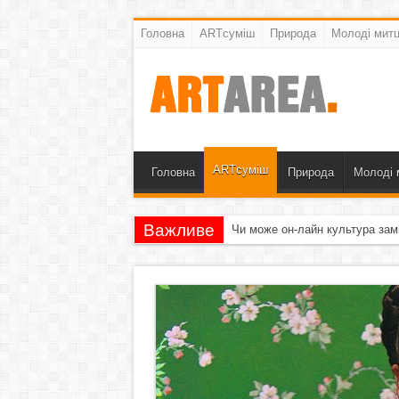
Головна
ARTсуміш
Природа
Молоді митц
ARTсуміш
Головна
Природа
Молоді 
Важливе
Чи може он-лайн культура зам