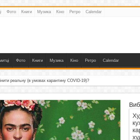
і
Фото
Книги
Музика
Кіно
Ретро
Calendar
митці
Фото
Книги
Музика
Кіно
Ретро
Calendar
інити реальну (в умовах карантину COVID-19)?
Виб
Ху
ку
ка
ху