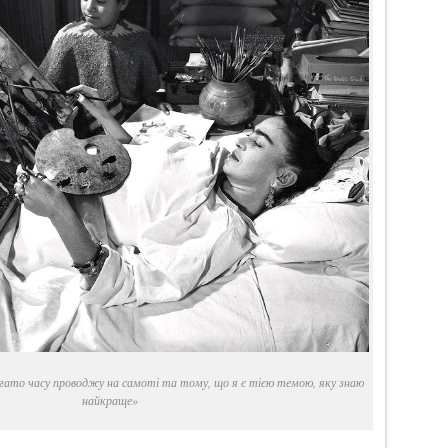
гато часу проводжу на самоті та тому, що я є тією темою, яку знаю
найкраще»