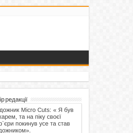
ір редакції
дожник Micro Cuts: « Я був
харем, та на піку своєї
р`єри покинув усе та став
дожником».