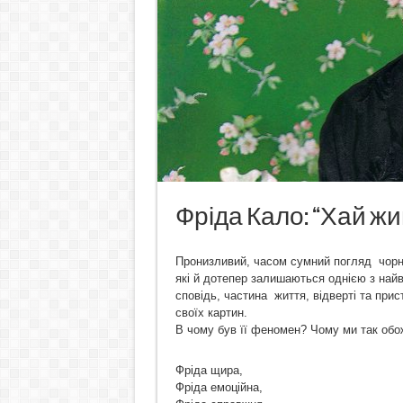
Фріда Кало: “Хай жи
Пронизливий, часом сумний погляд чорних
які й дотепер залишаються однією з найв
сповідь, частина життя, відверті та прист
своїх картин.
В чому був її феномен? Чому ми так обо
Фріда щира,
Фріда емоційна,