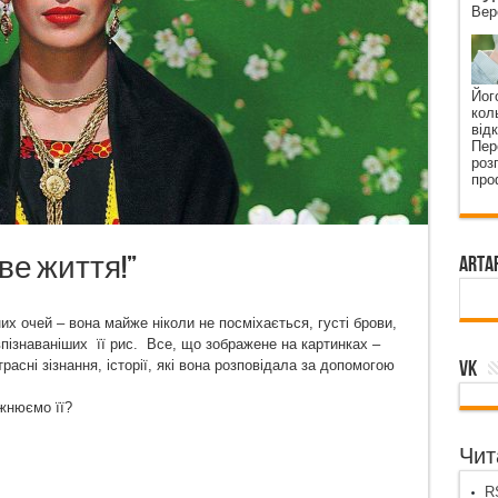
Вер
Йог
кол
від
Пер
роз
про
ве життя!”
ArtA
 очей – вона майже ніколи не посміхається, густі брови,
пізнаваніших її рис. Все, що зображене на картинках –
VK
расні зізнання, історії, які вона розповідала за допомогою
жнюємо її?
Чита
RS