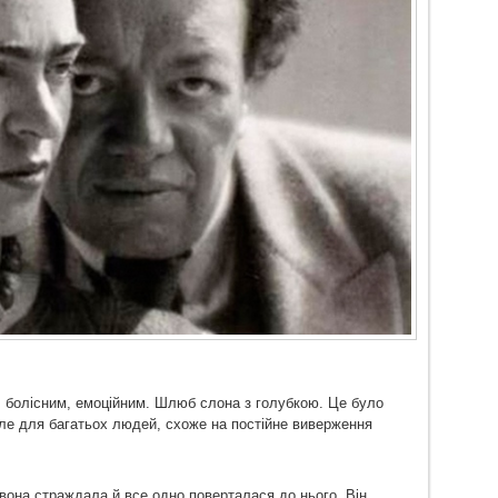
, болісним, емоційним. Шлюб слона з голубкою. Це було
іле для багатьох людей, схоже на постійне виверження
 вона страждала й все одно поверталася до нього. Він