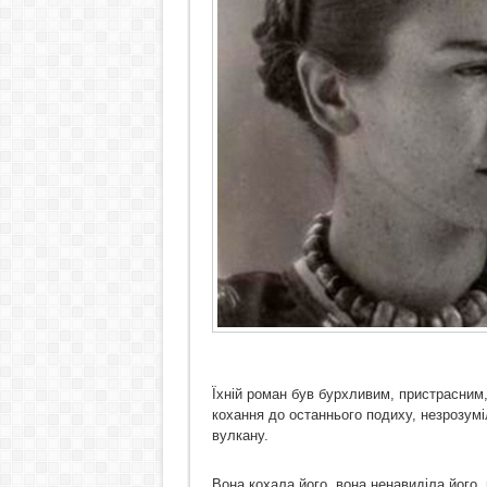
Їхній роман був бурхливим, пристрасним
кохання до останнього подиху, незрозум
вулкану.
Вона кохала його, вона ненавиділа його,