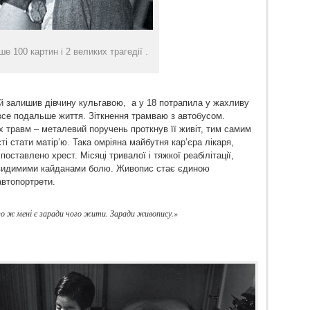
ше 100 картин і 2 великих трагедії .
ий залишив дівчину кульгавою, а у 18 потрапила у жахливу
все подальше життя. Зіткнення трамваю з автобусом.
х травм – металевий поручень проткнув її живіт, тим самим
 стати матір’ю. Така омріяна майбутня кар’єра лікаря,
поставлено хрест. Місяці тривалої і тяжкої реабілітації,
невидимими кайданами болю. Живопис стає єдиною
автопортрети.
го ж мені є заради чого жити. Заради живопису.»