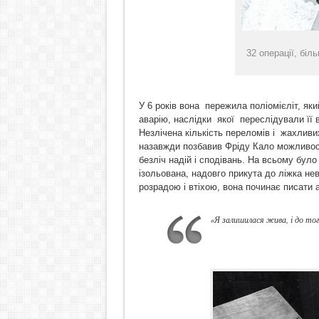
32 операції, біль
У 6 років вона пережила поліомієліт, як
аварію, наслідки якої переслідували її 
Незлічена кількість переломів і жахливи
назавжди позбавив Фріду Кало можливості
безліч надій і сподівань. На всьому було 
ізольована, надовго прикута до ліжка 
розрадою і втіхою, вона починає писати 
«Я залишилася жива, і до то