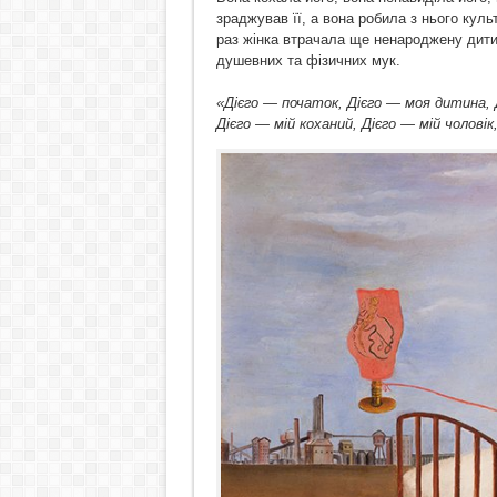
зраджував її, а вона робила з нього культ
раз жінка втрачала ще ненароджену дити
душевних та фізичних мук.
«Дієго — початок, Дієго — моя дитина, Д
Дієго — мій коханий, Дієго — мій чолові