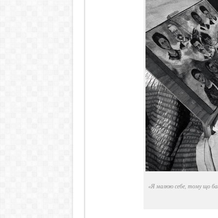
«Я малюю себе, тому що ба