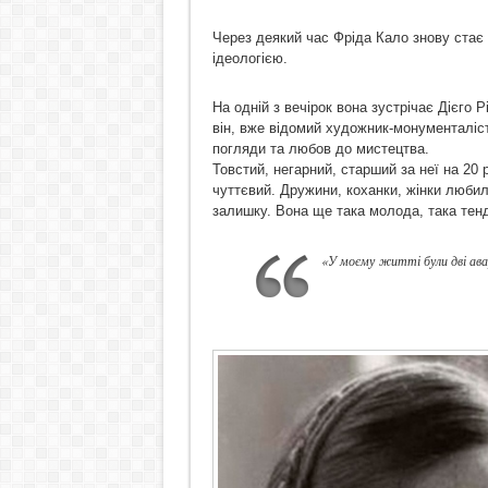
Через деякий час Фріда Кало знову стає
ідеологією.
На одній з вечірок вона зустрічає Дієго 
він, вже відомий художник-монументаліст
погляди та любов до мистецтва.
Товстий, негарний, старший за неї на 20 
чуттєвий. Дружини, коханки, жінки любили
залишку. Вона ще така молода, така тенді
«У моєму житті були дві авар