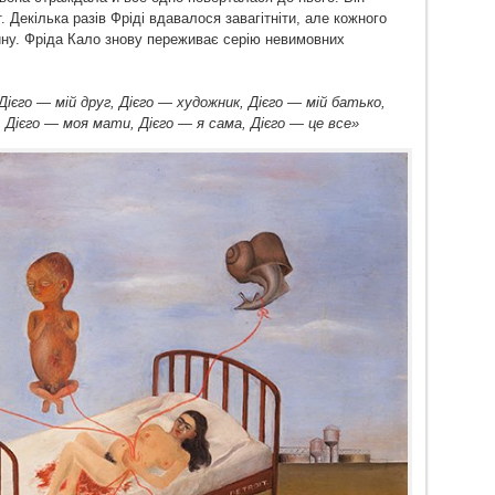
. Декілька разів Фріді вдавалося завагітніти, але кожного
ну. Фріда Кало знову переживає серію невимовних
ієго — мій друг, Дієго — художник, Дієго — мій батько,
к, Дієго — моя мати, Дієго — я сама, Дієго — це все»