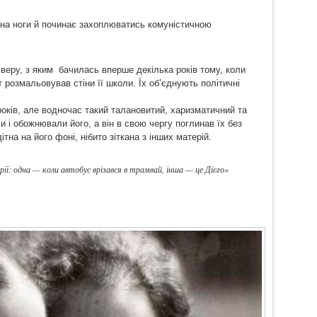
 на ноги й починає захоплюватись комуністичною
Ріверу, з яким бачилась вперше декілька років тому, коли
 розмальовував стіни її школи. Їх об’єднують політичні
років, але водночас такий талановитий, харизматичний та
 і обожнювали його, а він в свою чергу поглинав їх без
тна на його фоні, нібито зіткана з інших матерій.
ії: одна — коли автобус врізався в трамвай, інша — це Дієго»