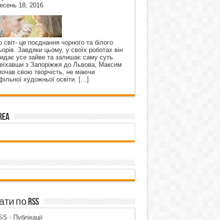
есень 18, 2016
о світ- це поєднання чорного та білого
ьорів. Завдяки цьому, у своїх роботах він
кидає усе зайве та залишає саму суть.
еїхавши з Запоріжжя до Львова, Максим
почав свою творчість, не маючи
фільної художньої освіти.
[…]
rea
ти по RSS
S - Публікації