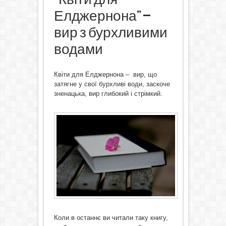
Елджернона” –
вир з бурхливими
водами
Квіти для Елджернона – вир, що
затягне у свої бурхливі води, заскоче
зненацька, вир глибокий і стрімкий.
Коли в останнє ви читали таку книгу,