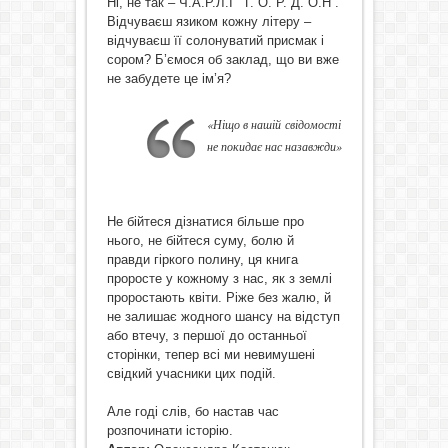
Ні, не так – Ч.А.Р.Л.І Г. О. Р. Д. О.Н .
Відчуваєш язиком кожну літеру –
відчуваєш її солонуватий присмак і
сором? Б’ємося об заклад, що ви вже
не забудете це ім’я?
«
Ніщо в нашій
свідомості
не покидає нас назавжди»
Не бійтеся дізнатися більше про
нього, не бійтеся суму, болю й
правди гіркого полину, ця книга
проросте у кожному з нас, як з землі
проростають квіти. Ріже без жалю, й
не залишає жодного шансу на відступ
або втечу, з першої до останньої
сторінки, тепер всі ми невимушені
свідкий учасники цих подій.
Але годі слів, бо настав час
розпочинати історію.