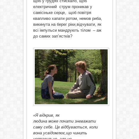
щоб у грудях стискало, щоб
електричний струм проникав у
самісіньке серце, щоб повітря
квапливо хапати ротом, немов риба,
викинута на берег ріки,відчувати, як
всі імпульси мандрують тілом – аж
до самих зап’ястків?
«
Я відкрив, як
людина
може
почати
зневажати
саму себе. Це
відбувається, коли
вона усвідомлює,
що чинить
неправильно, але не