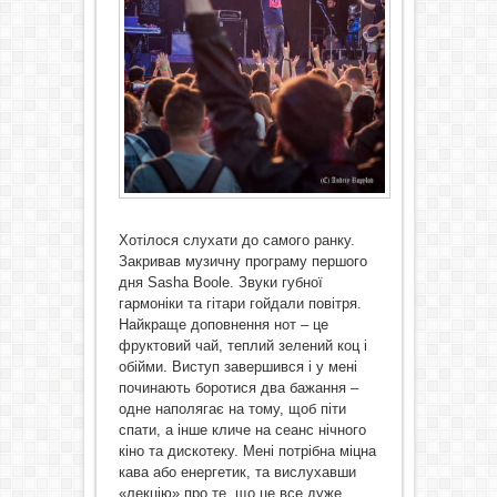
Хотілося слухати до самого ранку.
Закривав музичну програму першого
дня Sasha Boole. Звуки губної
гармоніки та гітари гойдали повітря.
Найкраще доповнення нот – це
фруктовий чай, теплий зелений коц і
обійми. Виступ завершився і у мені
починають боротися два бажання –
одне наполягає на тому, щоб піти
спати, а інше кличе на сеанс нічного
кіно та дискотеку. Мені потрібна міцна
кава або енергетик, та вислухавши
«лекцію» про те, що це все дуже