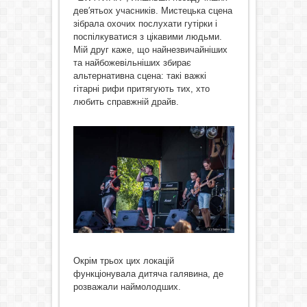
дев′ятьох учасників. Мистецька сцена
зібрала охочих послухати гутірки і
поспілкуватися з цікавими людьми.
Мій друг каже, що найнезвичайніших
та найбожевільніших збирає
альтернативна сцена: такі важкі
гітарні рифи притягують тих, хто
любить справжній драйв.
Окрім трьох цих локацій
функціонувала дитяча галявина, де
розважали наймолодших.