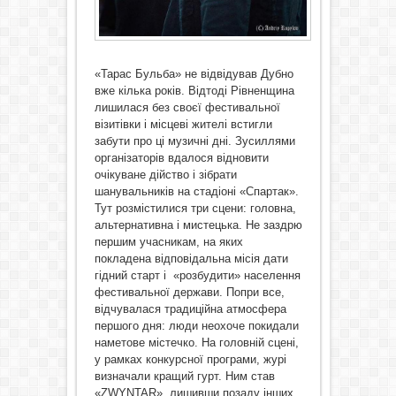
«Тарас Бульба» не відвідував Дубно
вже кілька років. Відтоді Рівненщина
лишилася без своєї фестивальної
візитівки і місцеві жителі встигли
забути про ці музичні дні. Зусиллями
організаторів вдалося відновити
очікуване дійство і зібрати
шанувальників на стадіоні «Спартак».
Тут розмістилися три сцени: головна,
альтернативна і мистецька. Не заздрю
першим учасникам, на яких
покладена відповідальна місія дати
гідний старт і «розбудити» населення
фестивальної держави. Попри все,
відчувалася традиційна атмосфера
першого дня: люди неохоче покидали
наметове містечко. На головній сцені,
у рамках конкурсної програми, журі
визначали кращий гурт. Ним став
«ZWYNTAR», лишивши позаду інших