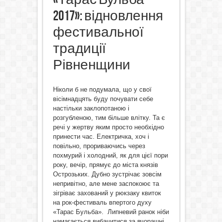
2017»: відновлення
фестивальної
традиції
Рівненщини
Ніколи б не подумала, що у свої
вісімнадцять буду почувати себе
настільки заклопотаною і
розгубленою, тим більше влітку. Та є
речі у жертву яким просто необхідно
принести час. Електричка, хоч і
повільно, прориваючись через
похмурий і холодний, як для цієї пори
року, вечір, прямує до міста князів
Острозьких. Дубно зустрічає зовсім
непривітно, але мене заспокоює та
зігріває захований у рюкзаку квиток
на рок-фестиваль впертого духу
«Тарас Бульба». Липневий ранок ніби
намагається вибачитися за вчорашні