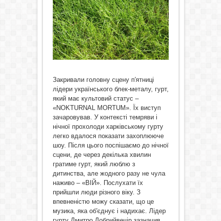
Закривали головну сцену п′ятниці
лідери українського блек-металу, гурт,
який має культовий статус –
«NOKTURNAL MORTUM». Їх виступ
зачаровував. У контексті темряви і
нічної прохолоди харківському гурту
легко вдалося показати захоплююче
шоу. Після цього поспішаємо до нічної
сцени, де через декілька хвилин
гратиме гурт, який люблю з
дитинства, але жодного разу не чула
наживо – «ВІЙ». Послухати їх
прийшли люди різного віку. З
впевненістю можу сказати, що це
музика, яка об′єднує і надихає. Лідер
гурту Дмитро Добрийвечір зазначив,