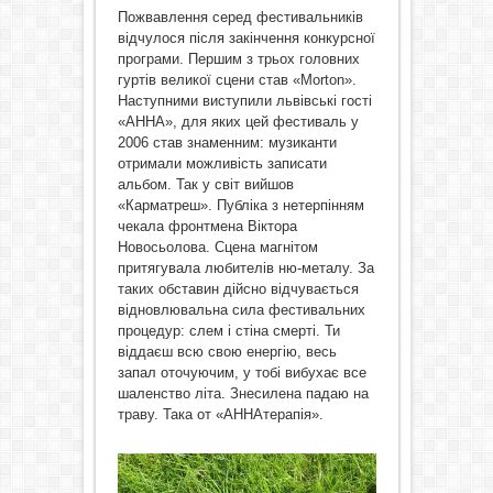
Пожвавлення серед фестивальників
відчулося після закінчення конкурсної
програми. Першим з трьох головних
гуртів великої сцени став «Morton».
Наступними виступили львівські гості
«АННА», для яких цей фестиваль у
2006 став знаменним: музиканти
отримали можливість записати
альбом. Так у світ вийшов
«Карматреш». Публіка з нетерпінням
чекала фронтмена Віктора
Новосьолова. Сцена магнітом
притягувала любителів ню-металу. За
таких обставин дійсно відчувається
відновлювальна сила фестивальних
процедур: слем і стіна смерті. Ти
віддаєш всю свою енергію, весь
запал оточуючим, у тобі вибухає все
шаленство літа. Знесилена падаю на
траву. Така от «АННАтерапія».