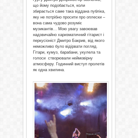
що йому подобається, коли
збирається саме така віддана публіка,
яку не потрібно просити про оплески –
вона сама чудово розуміє
музикантів… Мою увагу завоював
надзвичайно харизматичний гітарист і
перкусіоніст Дмитро Бакрив, від якого
неможливо було відірвати погляд.
Гітари, кумуз, барабани, укулела та
голоси створювали неймовірну
атмосферу. Годинний виступ пролетів
як одна хвилина.