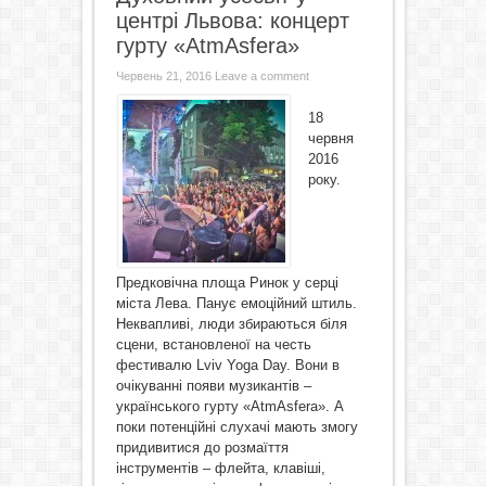
центрі Львова: концерт
гурту «AtmAsfera»
Червень 21, 2016
Leave a comment
18
червня
2016
року.
Предковічна площа Ринок у серці
міста Лева. Панує емоційний штиль.
Неквапливі, люди збираються біля
сцени, встановленої на честь
фестивалю Lviv Yoga Day. Вони в
очікуванні появи музикантів –
українського гурту «AtmAsfera». А
поки потенційні слухачі мають змогу
придивитися до розмаїття
інструментів – флейта, клавіші,