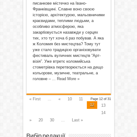
писанкове містечко на Івано-
Франківщині. Славне воно своєю
історією, архітектурою, мальовничими
краєвидами, теплими людьми, а
особливо атмосферою, яка
закарбовується назавжди у серцях
тих, хто тут хоча б раз побував. А яка
ж Коломия без мистецтва? Тому тут
уже стало традицією організовувати
фестиваль вуличних мистецтв “Арт-
візія”. Уже втретє коломийська
стометрівка перетворюється на дещо
кольорове, музичне, театральне, а
головне – ...
Read More »
« First
...
«
10
11
Page 12 of 31
12
13
14
»
20
30
...
Last »
Вибір редакції