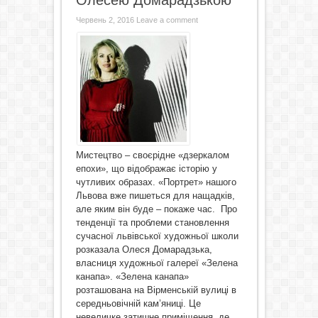
Олесею Домарадзькою
Червень 2, 2016
Leave a comment
Мистецтво – своєрідне «дзеркалом
епохи», що відображає історію у
чутливих образах. «Портрет» нашого
Львова вже пишеться для нащадків,
але яким він буде – покаже час. Про
тенденції та проблеми становлення
сучасної львівської художньої школи
розказала Олеся Домарадзька,
власниця художньої галереї «Зелена
канапа». «Зелена канапа»
розташована на Вірменській вулиці в
середньовічній кам’яниці. Це
невеличке затишне приміщення, де