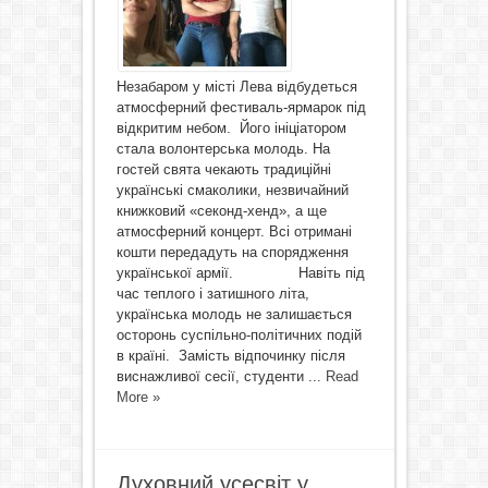
Незабаром у місті Лева відбудеться
атмосферний фестиваль-ярмарок під
відкритим небом. Його ініціатором
стала волонтерська молодь. На
гостей свята чекають традиційні
українські смаколики, незвичайний
книжковий «секонд-хенд», а ще
атмосферний концерт. Всі отримані
кошти передадуть на спорядження
української армії. Навіть під
час теплого і затишного літа,
українська молодь не залишається
осторонь суспільно-політичних подій
в країні. Замість відпочинку після
виснажливої сесії, студенти ...
Read
More »
Духовний усесвіт у