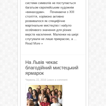
системи символів не поступається
багатьом європейським художнім
«винаходам». Починаючи з ХІІІ
століття, хорімоно активно
розвивалося як специфічне
маргінальне мистецтво і набуло
особливого значення для різних
верств населення. Малюнки на шкірі
слугували не лише прикрасою, а ...
Read More »
На Львів чекає
благодійний мистецький
ярмарок
Червень 22, 2016
Leave a comment