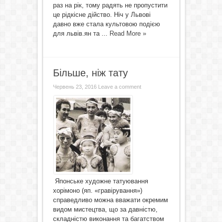
раз на рік, тому радять не пропустити
це рідкісне дійство. Ніч у Львові
давно вже стала культовою подією
для львів.ян та ...
Read More »
Більше, ніж тату
Червень 23, 2016
Leave a comment
Японське художне татуювання
хорімоно (яп. «гравірування»)
справедливо можна вважати окремим
видом мистецтва, що за давністю,
складністю виконання та багатством