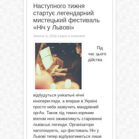
Наступного тижня
стартує легендарний
мистецький фестиваль
«Ніч у Львові»
Липень 6, 2016
Leave a comment
Під
час цього
дійства
відбудуться унікальні нічні
кіноперегляди, а вперше в Україні
просто неба зазвучить мандрівний
оргАн. Також під темно-зоряним
віялом ночі оживатимуть старовинні
львівські легенди. Організатори
наголошують, що фестиваль Ніч у
Львові тепер відбуватиметься лише