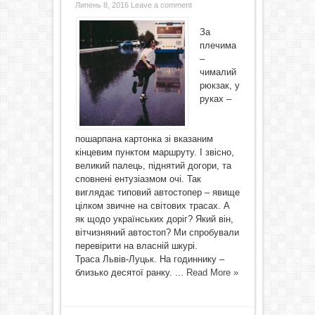
Липень 8, 2016
Leave a comment
За
плечима
–
чималий
рюкзак, у
руках –
пошарпана картонка зі вказаним
кінцевим пунктом маршруту. І звісно,
великий палець, піднятий догори, та
сповнені ентузіазмом очі. Так
виглядає типовий автостопер – явище
цілком звичне на світових трасах. А
як щодо українських доріг? Який він,
вітчизняний автостоп? Ми спробували
перевірити на власній шкурі.
Траса Львів-Луцьк. На годиннику –
близько десятої ранку. ...
Read More »