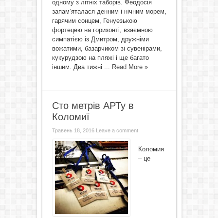
одному з літніх таборів. Феодосія
запам’яталася денним і нічним морем,
гарячим сонцем, Генуезькою
фортецею на горизонті, взаємною
симпатією із Дмитром, дружніми
вожатими, базарчиком зі сувенірами,
кукурудзою на пляжі і ще багато
іншим. Два тижні ...
Read More »
Сто метрів АРТу в
Коломиї
Травень 18, 2016
Leave a comment
Коломия
– це