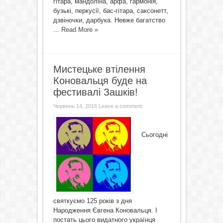
гітара, мандоліна, арфа, гармонія,
бузькі, перкусії, бас-гітара, саксонетт,
дзвіночки, дарбука. Невже багатство
...
Read More »
Мистецьке втілення
Коновальця буде на
фестивалі Зашків!
Червень 14, 2016
Leave a comment
Сьогодні
святкуємо 125 років з дня
Народження Євгена Коновальця. І
постать цього видатного українця