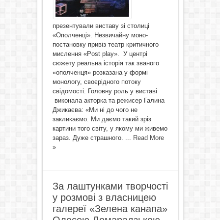
презентували виставу зі столиці
«Ополченці». Незвичайну моно-
постановку привіз театр критичного
мислення «Post play». У центрі
сюжету реальна історія так званого
«ополченця» розказана у формі
монологу, своєрідного потоку
свідомості. Головну роль у виставі
виконала акторка та режисер Галина
Джикаєва: «Ми ні до чого не
закликаємо. Ми даємо такий зріз
картини того світу, у якому ми живемо
зараз. Дуже страшного. ...
Read More
»
За лаштунками творчості
у розмові з власницею
галереї «Зелена канапа»