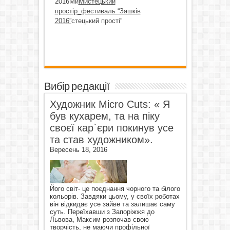
2016
Ми
Мистецький
простір_фестиваль “Зашків
2016”
стецький прості”
Вибір редакції
Художник Micro Cuts: « Я
був кухарем, та на піку
своєї кар`єри покинув усе
та став художником».
Вересень 18, 2016
Його світ- це поєднання чорного та білого
кольорів. Завдяки цьому, у своїх роботах
він відкидає усе зайве та залишає саму
суть. Переїхавши з Запоріжжя до
Львова, Максим розпочав свою
творчість, не маючи профільної