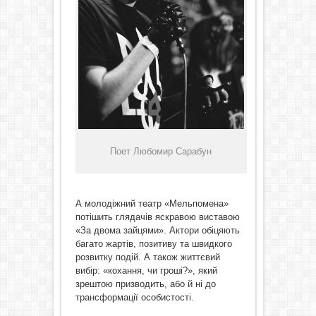
Поет Любомир Сарабун
А молодіжний театр «Мельпомена»
потішить глядачів яскравою виставою
«За двома зайцями». Актори обіцяють
багато жартів, позитиву та швидкого
розвитку подій. А також життєвий
вибір: «кохання, чи гроші?», який
зрештою призводить, або й ні до
трансформації особистості.