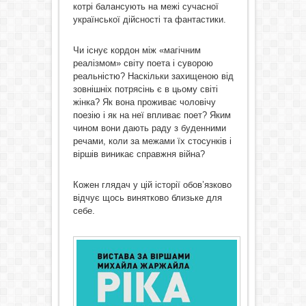
котрі балансують на межі сучасної
української дійсності та фантастики.
Чи існує кордон між «магічним
реалізмом» світу поета і суворою
реальністю? Наскільки захищеною від
зовнішніх потрясінь є в цьому світі
жінка? Як вона проживає чоловічу
поезію і як на неї впливає поет? Яким
чином вони дають раду з буденними
речами, коли за межами їх стосунків і
віршів виникає справжня війна?
Кожен глядач у цій історії обов’язково
відчує щось винятково близьке для
себе.