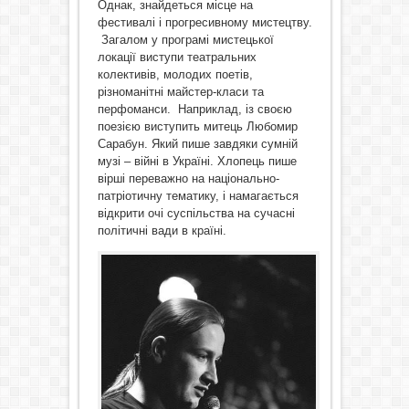
Однак, знайдеться місце на
фестивалі і прогресивному мистецтву.
Загалом у програмі мистецької
локації виступи театральних
колективів, молодих поетів,
різноманітні майстер-класи та
перфоманси. Наприклад, із своєю
поезією виступить митець Любомир
Сарабун. Який пише завдяки сумній
музі – війні в Україні. Хлопець пише
вірші переважно на національно-
патріотичну тематику, і намагається
відкрити очі суспільства на сучасні
політичні вади в країні.