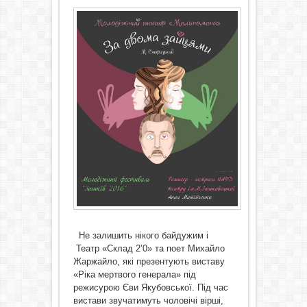
Не залишить нікого байдужим і
Театр «Склад 2’0» та поет Михайло
Жаржайло, які презентують виставу
«Ріка мертвого генерала» під
режисурою Єви Якубовської. Під час
вистави звучатимуть чоловічі вірші,