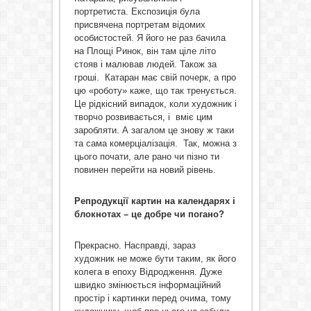
портретиста. Експозиція була
присвячена портретам відомих
особистостей. Я його не раз бачила
на Площі Ринок, він там ціле літо
стояв і малював людей. Також за
гроші. Катаран має свій почерк, а про
цю «роботу» каже, що так тренується.
Це рідкісний випадок, коли художник і
творчо розвивається, і вміє цим
заробляти. А загалом це знову ж таки
та сама комерціалізація. Так, можна з
цього почати, але рано чи пізно ти
повинен перейти на новий рівень.
Репродукції картин на календарях і
блокнотах – це добре чи погано?
Прекрасно. Насправді, зараз
художник не може бути таким, як його
колега в епоху Відродження. Дуже
швидко змінюється інформаційний
простір і картинки перед очима, тому