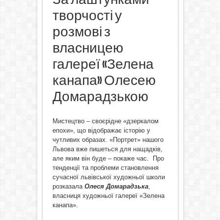
творчості у
розмові з
власницею
галереї «Зелена
канапа» Олесею
Домарадзькою
Мистецтво – своєрідне «дзеркалом
епохи», що відображає історію у
чутливих образах. «Портрет» нашого
Львова вже пишеться для нащадків,
але яким він буде – покаже час. Про
тенденції та проблеми становлення
сучасної львівської художньої школи
розказала
Олеся Домарадзька
,
власниця художньої галереї «Зелена
канапа».