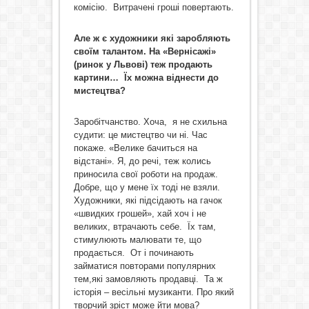
комісію. Витрачені гроші повертають.
Але ж є художники які заробляють
своїм талантом. На «Вернісажі»
(ринок у Львові) теж продають
картини… Їх можна віднести до
мистецтва?
Заробітчанство. Хоча, я не схильна
судити: це мистецтво чи ні. Час
покаже. «Велике бачиться на
відстані». Я, до речі, теж колись
приносила свої роботи на продаж.
Добре, що у мене їх тоді не взяли.
Художники, які підсідають на гачок
«швидких грошей», хай хоч і не
великих, втрачають себе. Їх там,
стимулюють малювати те, що
продається. От і починають
займатися повторами популярних
тем,які замовляють продавці. Та ж
історія – весільні музиканти. Про який
творчий зріст може йти мова?