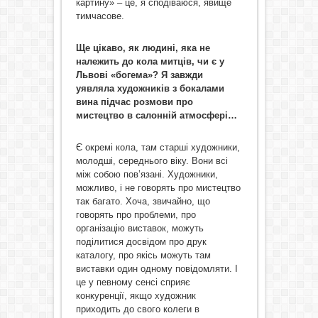
картину» – це, я сподіваюся, явище
тимчасове.
Ще цікаво, як людині, яка не
належить до кола митців, чи є у
Львові «богема»? Я завжди
уявляла художників з бокалами
вина підчас розмови про
мистецтво в салонній атмосфері…
Є окремі кола, там старші художники,
молодші, середнього віку. Вони всі
між собою пов’язані. Художники,
можливо, і не говорять про мистецтво
так багато. Хоча, звичайно, що
говорять про проблеми, про
організацію виставок, можуть
поділитися досвідом про друк
каталогу, про якісь можуть там
виставки один одному повідомляти. І
це у певному сенсі сприяє
конкуренції, якщо художник
приходить до свого колеги в