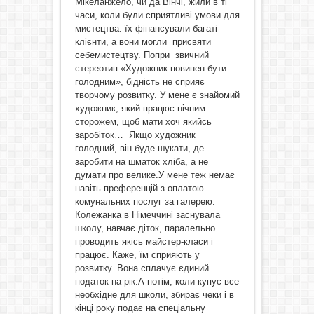
Мікеланжело, чи да Вінчі, жили в ті
часи, коли були сприятливі умови для
мистецтва: їх фінансували багаті
клієнти, а вони могли присвяти
себемистецтву. Попри звичний
стереотип «Художник повинен бути
голодним», бідність не сприяє
творчому розвитку. У мене є знайомий
художник, який працює нічним
сторожем, щоб мати хоч якийсь
заробіток… Якщо художник
голодний, він буде шукати, де
заробити на шматок хліба, а не
думати про велике.У мене теж немає
навіть преференцій з оплатою
комунальних послуг за галерею.
Колежанка в Німеччині заснувала
школу, навчає діток, паралельно
проводить якісь майстер-класи і
працює. Каже, їм сприяють у
розвитку. Вона сплачує єдиний
податок на рік.А потім, коли купує все
необхідне для школи, збирає чеки і в
кінці року подає на спеціальну