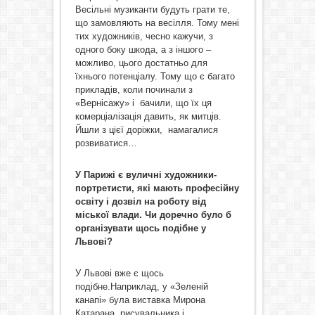
Весільні музиканти будуть грати те,
що замовляють на весілля. Тому мені
тих художників, чесно кажучи, з
одного боку шкода, а з іншого –
можливо, цього достатньо для
їхнього потенціалу. Тому що є багато
прикладів, коли починали з
«Вернісажу» і бачили, що їх ця
комерціалізація давить, як митців.
Йшли з цієї доріжки, намагалися
розвиватися…
У Парижі є вуличні художники-
портретисти, які мають професійну
освіту і дозвіл на роботу від
міської влади. Чи доречно було б
організувати щось подібне у
Львові?
У Львові вже є щось
подібне.Наприклад, у «Зеленій
канапі» була виставка Мирона
Катарана, рисувальника і