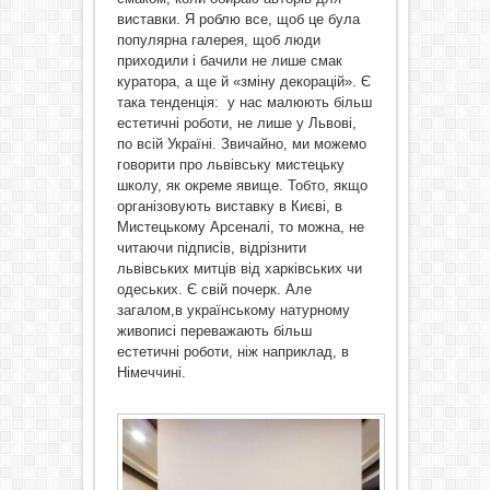
виставки. Я роблю все, щоб це була
популярна галерея, щоб люди
приходили і бачили не лише смак
куратора, а ще й «зміну декорацій». Є
така тенденція: у нас малюють більш
естетичні роботи, не лише у Львові,
по всій Україні. Звичайно, ми можемо
говорити про львівську мистецьку
школу, як окреме явище. Тобто, якщо
організовують виставку в Києві, в
Мистецькому Арсеналі, то можна, не
читаючи підписів, відрізнити
львівських митців від харківських чи
одеських. Є свій почерк. Але
загалом,в українському натурному
живописі переважають більш
естетичні роботи, ніж наприклад, в
Німеччині.