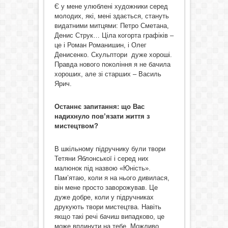
Є у мене улюблені художники серед
молодих, які, мені здається, стануть
видатними митцями: Петро Сметана,
Денис Струк… Ціла когорта графіків –
це і Роман Романишин, і Олег
Денисенко. Скульптори дуже хороші.
Правда нового покоління я не бачила
хороших, але зі старших – Василь
Ярич.
Останнє запитання: що Вас
надихнуло пов’язати життя з
мистецтвом?
В шкільному підручнику були твори
Тетяни Яблонської і серед них
малюнок під назвою «Юність».
Пам’ятаю, коли я на нього дивилася,
він мене просто заворожував. Це
дуже добре, коли у підручниках
друкують твори мистецтва. Навіть
якщо такі речі бачиш випадково, це
може вплинути на тебе. Можливо,