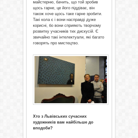
майстерню, бачить, що той зробив
щось гарне, це його піддіває, він
також хоче щось таке гарне зробити.
Такі кола є і вони насправді дуже
корисні, бо вони сприяють творчому
розвитку учасників тих дискусій. Є
звичайно такі інтелектуали, які багато
говорять про мистецтво.
Хто з Львівських сучасних
художників вам найбільше до
вподоби?