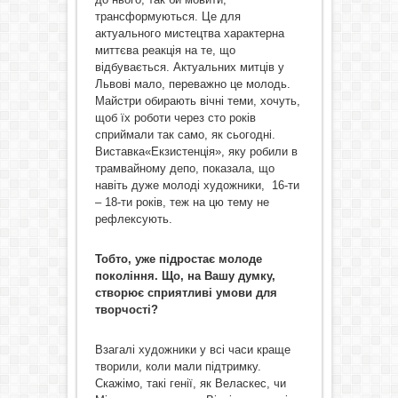
трансформуються. Це для
актуального мистецтва характерна
миттєва реакція на те, що
відбувається. Актуальних митців у
Львові мало, переважно це молодь.
Майстри обирають вічні теми, хочуть,
щоб їх роботи через сто років
сприймали так само, як сьогодні.
Виставка«Екзистенція», яку робили в
трамвайному депо, показала, що
навіть дуже молоді художники, 16-ти
– 18-ти років, теж на цю тему не
рефлексують.
Тобто, уже підростає молоде
покоління. Що, на Вашу думку,
створює сприятливі умови для
творчості?
Взагалі художники у всі часи краще
творили, коли мали підтримку.
Скажімо, такі генії, як Веласкес, чи