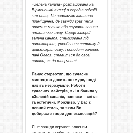
«Зелена канапа» розташована на
Вірменській вулиці в середньовічній
кам’яниці. Це невеличке затишне
приміщення, де завжди грає тиха
приємна музика або звучать записи
пташиного співу. Серце галереї –
зелена канапа, стилізована під
антикваріат, уособлення затишку й
аристократизму. Господиня галереї,
пані Олеся, ставиться до своєї
справи, як до творчості.
Панує стереотип, що сучасне
мистецтво досить похмуре, іноді
навіть незрозуміле. Роботи
сучасних майстрів, які я бачила у
«Зеленій канапі», навпаки – світлі
та естетичні. Можливо, у Вас є
певний стиль, за яким Ви
добираєте твори для експозицій?
Я не завжди керуюся власним
смаком, коли обираю авторів для