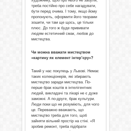
художнику, щоб про нього не забули,
треба постійно про себе нагадувати,
бути перед очима. І тому, якщо йому
пропонують, оформити його творами
зошити, чи там ще щось, це тільки
плюс. До того ж буде прививати
людям естетичний смак, любов до
мистецтва.
Чи можна вважати мистецтвом
«картину як елемент інтер’єру»?
Такий у нас покупець у Львові. Немає
таких колекціонерів, які збирають
мистецтво заради мистецтва. По-
перше брак коштів в інтелігентних
людей, викладачі та лікарі не є дуже
заможні. А по-друге, брак культури.
Люди поки що не розуміють, для чого
це. Переважно вважають, що
мистецтво треба для того, щоб
зайняти вільний простір на стіні. «Я
зробив ремонт, треба підібрати