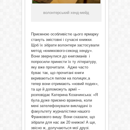
волонтерський хенд-мейд
Приємною особливістю цього ярмарку
стануть змістовні і сучасні книжки.
Щоб їх зібрати волонтери застосували
метод «книжкового-секонд хенду».
Вони звернулися до книгоманів і
попросили принести їх ту літературу,
яку вже прочитали. Адже часто
буває так, що прочитані книги
вкриваються пилом на полицях,а
тепер вони отримають «новий подих»,
та ще й допоможуть армії –
розповідає Катерина Козачинська: «Я
була дуже приємно вражена, коли
мені зателефонували викладачі із
факультету журналістики нашого
Франкового вишу. Вони сказали, що
зібрали для нас аж 20 книжок! А ще,
звісно ж, долучаються мої друзі.