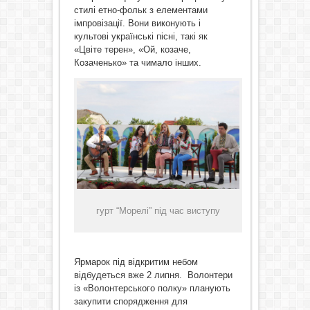
стилі етно-фольк з елементами
імпровізації. Вони виконують і
культові українські пісні, такі як
«Цвіте терен», «Ой, козаче,
Козаченько» та чимало інших.
гурт “Морелі” під час виступу
Ярмарок під відкритим небом
відбудеться вже 2 липня. Волонтери
із «Волонтерського полку» планують
закупити спорядження для