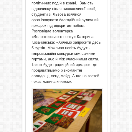
політичних подій в країні. Замість
відпочинку після виснажливої сесії,
студенти зі Львова взялися
організовувати благодійний вуличний
ярмарок під відкритим небом.
Розповідає волонтерка
«Волонтерського полку» Катерина
Козачинська: «Хочемо запросити десь
5 гуртів. Можливо навіть будуть
імпровізаційні конкурси між самими
гуртами, або й між учасниками свята.
Також буде традиційний ярмарок, де
продаватимемо різноманітні
солодощі, хенд-мейд. А ще на гостей
чекає лавина книжок».