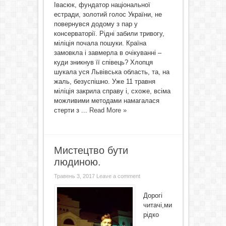
Івасюк, фундатор національної
естради, золотий голос України, не
повернувся додому з пар у
консерваторії. Рідні забили тривогу,
міліція почала пошуки. Країна
замовкла і завмерла в очікуванні –
куди зникнув її співець? Хлопця
шукала уся Львівська область, та, на
жаль, безуспішно. Уже 11 травня
міліція закрила справу і, схоже, всіма
можливими методами намагалася
стерти з ...
Read More »
Мистецтво бути
людиною.
Травень 3, 2017
Leave a comment
Дорогі
читачі,ми
рідко