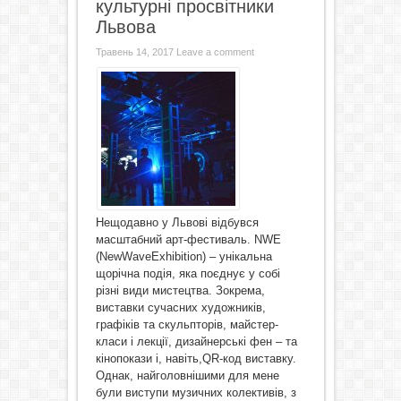
культурні просвітники
Львова
Травень 14, 2017
Leave a comment
Нещодавно у Львові відбувся
масштабний арт-фестиваль. NWE
(NewWaveExhibition) – унікальна
щорічна подія, яка поєднує у собі
різні види мистецтва. Зокрема,
виставки сучасних художників,
графіків та скульпторів, майстер-
класи і лекції, дизайнерські фен – та
кінопокази і, навіть,QR-код виставку.
Однак, найголовнішими для мене
були виступи музичних колективів, з