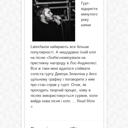
Гурт-
відкриття
минулого
року
кияни
Latexfauna набирають все більше
популярності. А нещодавно їхній кліп
на пісню «Surfer»номінували на
престижну нагороду в Лос-Анджелесі.
Все ж таки мені вдалося спіймати
соліста гурту Дмитра Зезюліна у його
щільному графіку і поговорити з ним
про стан справ у гурті. Отож, як
проходить творчий процес, чому в
піснях використовується суржик, коли
вийде нова пісня і кліп, ...
Read More
»