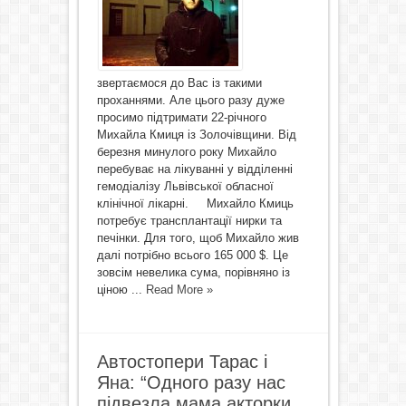
звертаємося до Вас із такими
проханнями. Але цього разу дуже
просимо підтримати 22-річного
Михайла Кмиця із Золочівщини. Від
березня минулого року Михайло
перебуває на лікуванні у відділенні
гемодіалізу Львівської обласної
клінічної лікарні. Михайло Кмиць
потребує трансплантації нирки та
печінки. Для того, щоб Михайло жив
далі потрібно всього 165 000 $. Це
зовсім невелика сума, порівняно із
ціною ...
Read More »
Автостопери Тарас і
Яна: “Одного разу нас
підвезла мама акторки