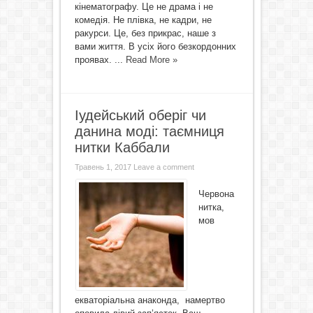
кінематографу. Це не драма і не
комедія. Не плівка, не кадри, не
ракурси. Це, без прикрас, наше з
вами життя. В усіх його безкордонних
проявах. ...
Read More »
Іудейський оберіг чи
данина моді: таємниця
нитки Каббали
Травень 1, 2017
Leave a comment
Червона
нитка,
мов
екваторіальна анаконда, намертво