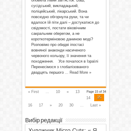
оповила лівий зап’ясток. Ваш,
сусідський, викладацький,
поліцейський, лікарський. Вона
повсюдно обгорнула руки, та чи
вдалося їй піти далі – достукатися до
свідомості, постати віковічним
сакральним оберегом, а не
короткотерміновою даниною моді?
Розповімо про обидві іпостасі
вовняної анаконди насиченого
червоного кольору, її значення та
походження. Усе почалося в Ізраїлі
Перенесімося з глобалізованого
двадцять першого ...
Read More »
« First
...
10
«
13
Page 15 of 34
15
14
16
17
»
20
30
...
Last »
Вибір редакції
Художник Micro Cuts: « Я