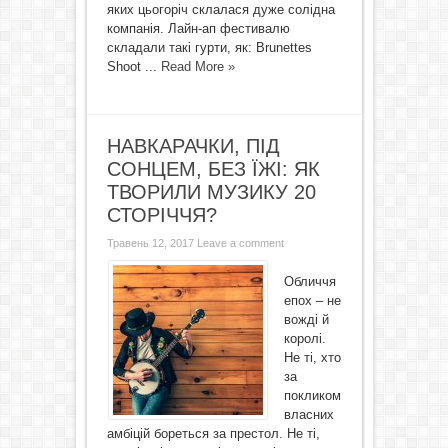
яких цьогоріч склалася дуже солідна
компанія. Лайн-ап фестивалю
складали такі гурти, як: Brunettes
Shoot ...
Read More »
НАВКАРАЧКИ, ПІД
СОНЦЕМ, БЕЗ ЇЖІ: ЯК
ТВОРИЛИ МУЗИКУ 20
СТОРІЧЧЯ?
Травень 12, 2017
Leave a comment
Обличчя
епох – не
вожді й
королі.
Не ті, хто
за
покликом
власних
амбіцій бореться за престол. Не ті,