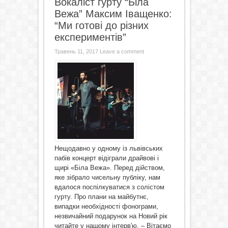
Вокаліст гурту “Біла
Вежа” Максим Іващенко:
“Ми готові до різних
експериментів”
Травень 11, 2017
Leave a comment
Нещодавно у одному із львівських
пабів концерт відіграли драйвові і
щирі «Біла Вежа». Перед дійством,
яке зібрало чисельну публіку, нам
вдалося поспілкуватися з солістом
гурту. Про плани на майбутнє,
випадки необхідності фонограми,
незвичайний подарунок на Новий рік
читайте у нашому інтерв′ю. – Вітаємо