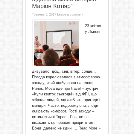
Маріон Котіяр”
Травень 3, 2017
Leave a comment
23 квітня
у Львові
дивувало: дощ, сніг, вітер, сонце…
Погода корелювалася з атмосферою
заходу, який відбувався на площі
Ринок. Мова йде про travel – зустріч
«Купи квиток сьогодні» від ФРІ, що
зібрала людей, які люблять пригоди і
мандри. Часто, подорожуючи, люди
обирають комфорт. Гості заходу –
оптимістичні Тарас і Яна, не не
вважають це першим пріоритетом.
Вони далеко не єдині ...
Read More »