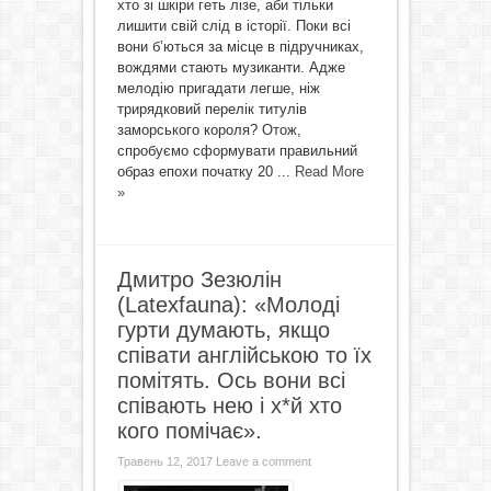
хто зі шкіри геть лізе, аби тільки
лишити свій слід в історії. Поки всі
вони б’ються за місце в підручниках,
вождями стають музиканти. Адже
мелодію пригадати легше, ніж
трирядковий перелік титулів
заморського короля? Отож,
спробуємо сформувати правильний
образ епохи початку 20 ...
Read More
»
Дмитро Зезюлін
(Latexfauna): «Молоді
гурти думають, якщо
співати англійською то їх
помітять. Ось вони всі
співають нею і х*й хто
кого помічає».
Травень 12, 2017
Leave a comment