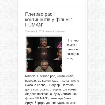
Плетиво рас і
континентів у фільмі “
HUMAN”
Травень 2, 2017
Leave a comment
Плетиво
звуків і
ракурсів,
поглядів,
мов,
голосів. Плетиво рас, континентів,
народів, де кожен кадр – ікона, кожне
сказане слово – шедевр. Плетиво
доль усіх Божих створінь, де кожна
Людина прекрасна. Документальний
фільм “HUMAN”, режисера Янна
Артус-Бертранда, виходить за межі