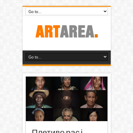
Плетиво рас і