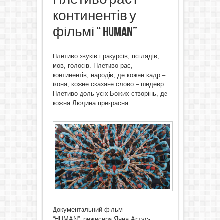
континентів у
фільмі “ HUMAN”
Плетиво звуків і ракурсів, поглядів,
мов, голосів. Плетиво рас,
континентів, народів, де кожен кадр –
ікона, кожне сказане слово – шедевр.
Плетиво доль усіх Божих створінь, де
кожна Людина прекрасна.
Документальний фільм
“HUMAN”, режисера Янна Артус-