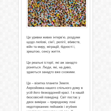
Це уривки живих інтерв’ю, роздуми
щодо любові, сім’ї, релігії, вбивств,
війн та миру, міграцій, бідності і,
зрештою, сенсу життя.
Це реальні історії, які аж занадто
різняться. Люди, які, на диво,
здаються занадто вже схожими.
Це – візитка планети Земля.
Аерозйомка нашого спільного дому в
усій його безкордонній красі. І в нашій
безсовісній поведінці. Світ постає у
двох вимірах – природному лоні
недоторканних пейзажів і згубних