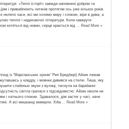
літературі. «Теплі історії» завжди наповнені добром та
Цим і приваблюють читачів протягом ось уже кількох років.
ні нелегкі часи, всі ми хочемо миру і спокою, віри в дива, а
уємо теплої і надихаючої літератури. Коли навкруги
ози котяться від новин, серце крається від ...
Read More »
пізод із “Марсіанських хронік” Рея Бредбері) Айзек лежав
акутавшись у ковдру, і мовчки дивився на стелю. Тиша, яку
ушити слабенькі звуки з вулиці, тиснула на барабанні
ідсутність світла гралася з підсвідомістю: Айзек ніколи не
и і хатнього спокою. Здавалося, дім застиг у часі, наче
ині. А всі мешканці вимерли. Хіба ...
Read More »