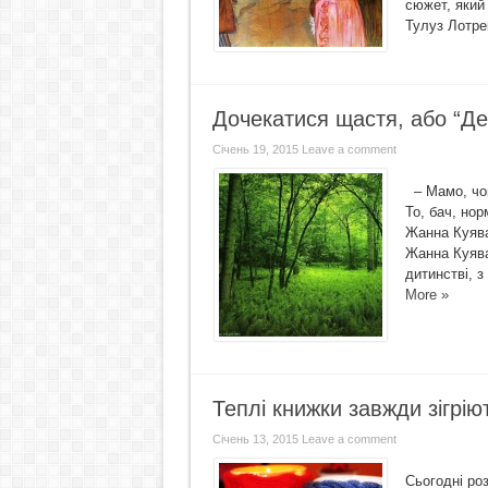
сюжет, який 
Тулуз Лотр
Дочекатися щастя, або “Де
Січень 19, 2015
Leave a comment
– Мамо, чом
То, бач, но
Жанна К
Жанна Куяв
дитинстві, з
More »
Теплі книжки завжди зігрію
Січень 13, 2015
Leave a comment
Сьогодні роз