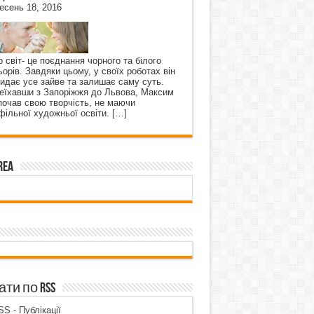
есень 18, 2016
о світ- це поєднання чорного та білого
ьорів. Завдяки цьому, у своїх роботах він
кидає усе зайве та залишає саму суть.
еїхавши з Запоріжжя до Львова, Максим
почав свою творчість, не маючи
фільної художньої освіти.
[…]
rea
ти по RSS
S - Публікації