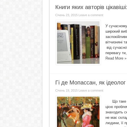
Книги яких авторів цікавіші
Січень 23, 2015
Leave a comment
У сучасному 
широкий вибі
заспокійливе
вітчизняні т
від сучасно
перевагу ти,
Read More »
Гі де Мопассан, як ідеолог
Січень 19, 2015
Leave a comment
Що таке жи
цією пробле
знаходить с
не має скла
людини, її 