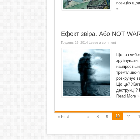
позицію щодо
»
Ефект звіра. Або NOT WA
Грудень 26, 2014
Leave a comment
Ще в глибок
зруйнувати,
найпростіши
тремтливо-п
розкручує з
Що це? Жага 
деструкції?
Read More »
10
« First
...
«
8
9
11