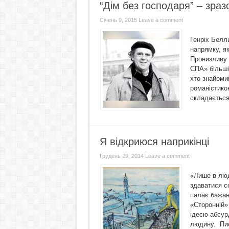
“Дім без господаря” – зраз
Січень 9, 2015
Leave a comment
Генріх Белль
напрямку, як
Пронизливу 
СПА» більші
хто знайомий
романістикою
складається 
Я відкриюся наприкінці
Грудень 29, 2014
Leave a comment
«Лише в люд
здаватися с
палає бажан
«Сторонній»
ідеєю абсурд
людину. Пис