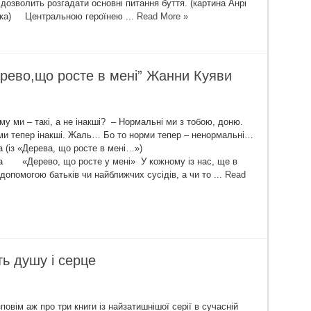
дозволить розгадати основні питання буття. (картина Анрі
ека) Центральною героїнею ...
Read More »
рево,що росте в мені” Жанни Куяви
у ми – такі, а не інакші? – Нормальні ми з тобою, доню.
рми тепер інакші. Жаль… Бо то норми тепер – ненормальні…
уява (із «Дерева, що росте в мені…»)
а «Дерево, що росте у мені» У кожному із нас, ще в
 допомогою батьків чи найближчих сусідів, а чи то ...
Read
ть душу і серце
повім аж про три книги із найзатишнішої серії в сучасній