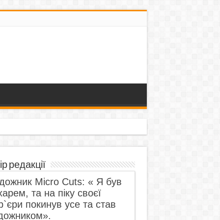
ір редакції
дожник Micro Cuts: « Я був
харем, та на піку своєї
р`єри покинув усе та став
дожником».