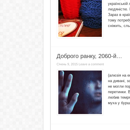
українській 
людяністю. 
Зараз в краї
тому потреб
сніжить, сль
Доброго ранку, 2060-й…
Січень 9, 2015
Leave a comment
(алюзія на е
на дивані, з
не могли пор
перетинки. В
любив темряв
муха у буршт