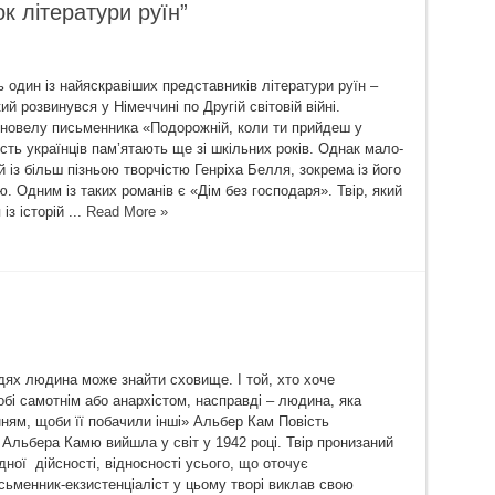
ок літератури руїн”
 один із найяскравіших представників літератури руїн –
ий розвинувся у Німеччині по Другій світовій війні.
новелу письменника «Подорожній, коли ти прийдеш у
сть українців пам’ятають ще зі шкільних років. Однак мало-
 із більш пізньою творчістю Генріха Белля, зокрема із його
. Одним із таких романів є «Дім без господаря». Твір, який
із історій ...
Read More »
ях людина може знайти сховище. І той, хто хоче
обі самотнім або анархістом, насправді – людина, яка
ням, щоби її побачили інші» Альбер Кам Повість
 Альбера Камю вийшла у світ у 1942 році. Твір пронизаний
ної дійсності, відносності усього, що оточує
ьменник-екзистенціаліст у цьому творі виклав свою