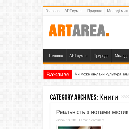
Головна
ARTсуміш
Природа
Молоді митц
Головна
ARTсуміш
Природа
Молоді 
Важливе
Чи може он-лайн культура зам
Category Archives:
Книги
Реальність з нотами містик
Лютий 13, 2015
Leave a comment