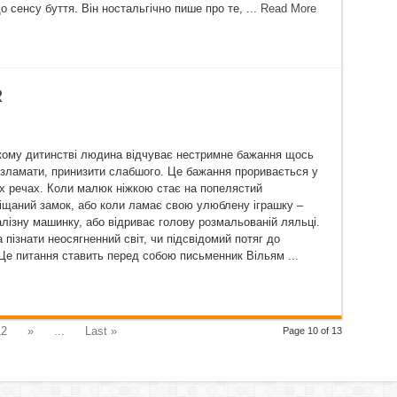
 сенсу буття. Він ностальгічно пише про те, ...
Read More
R
ому дитинстві людина відчуває нестримне бажання щось
 зламати, принизити слабшого. Це бажання проривається у
х речах. Коли малюк ніжкою стає на попелястий
іщаний замок, або коли ламає свою улюблену іграшку –
алізну машинку, або відриває голову розмальованій ляльці.
пізнати неосягненний світ, чи підсвідомий потяг до
 Це питання ставить перед собою письменник Вільям ...
12
»
...
Last »
Page 10 of 13