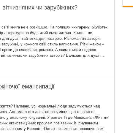
: вітчизняних чи зарубіжних?
світі книга не є розкішшю. На полицях книгарень, бібліотек
р літератури на будь-який смак читача. Книга – це
 для душі і таблетка для настрою. Різноманітні автори:
а зарубіжні, у кожного свій стиль написання. Різні жанри –
ї прози до класичних романів. А яким книгам надаєш
 вітчизняних чи зарубіжних авторів? Бальзам для душі ...
 жіночої емансипації
ття? Напевно, усі нормальні люди задумуються над
мою. Але мало-хто досягає розуміння цього поняття,
енс у власному існуванні. У романі Гі де Мопасана «Життя»
дних екзистенційних проблем пов’язаних із існуванням
призначенням у Всесвіті. Однак письменник пропонує нам