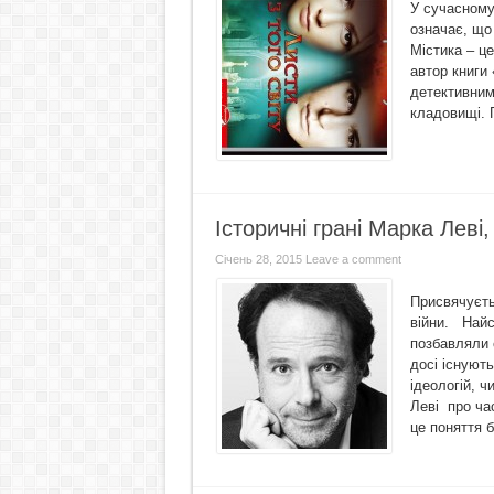
У сучасному 
означає, що 
Містика – це
автор книги 
детективним
кладовищі. 
Історичні грані Марка Леві
Січень 28, 2015
Leave a comment
Присвячуєтьс
війни. Найс
позбавляли 
досі існуют
ідеологій, 
Леві про час
це поняття 