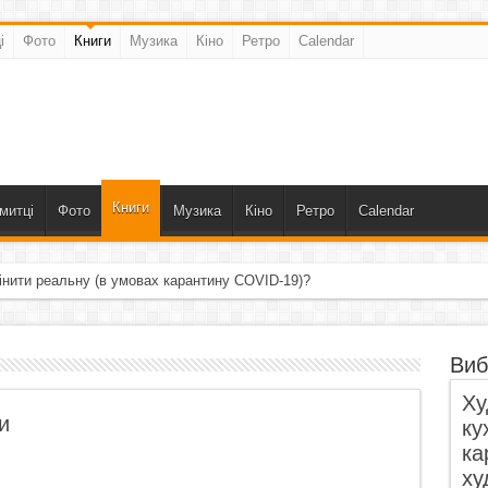
і
Фото
Книги
Музика
Кіно
Ретро
Calendar
Книги
митці
Фото
Музика
Кіно
Ретро
Calendar
інити реальну (в умовах карантину COVID-19)?
Виб
Ху
и
ку
ка
ху