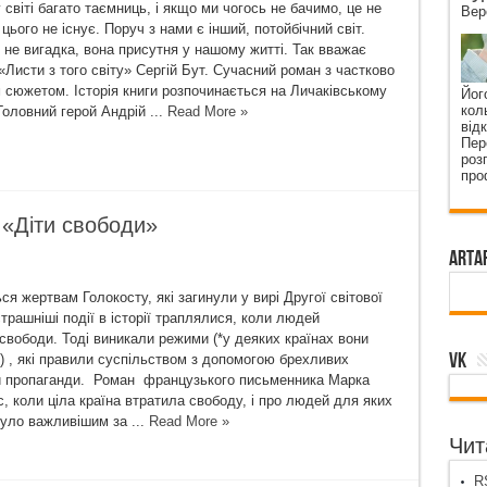
світі багато таємниць, і якщо ми чогось не бачимо, це не
Вер
цього не існує. Поруч з нами є інший, потойбічний світ.
 не вигадка, вона присутня у нашому житті. Так вважає
«Листи з того світу» Сергій Бут. Сучасний роман з частково
 сюжетом. Історія книги розпочинається на Личаківському
Йог
кол
Головний герой Андрій ...
Read More »
від
Пер
роз
про
, «Діти свободи»
ArtA
я жертвам Голокосту, які загинули у вирі Другої світової
трашніші події в історії траплялися, коли людей
свободи. Тоді виникали режими (*у деяких країнах вони
VK
ь) , які правили суспільством з допомогою брехливих
чи пропаганди. Роман французького письменника Марка
, коли ціла країна втратила свободу, і про людей для яких
було важливішим за ...
Read More »
Чита
RS