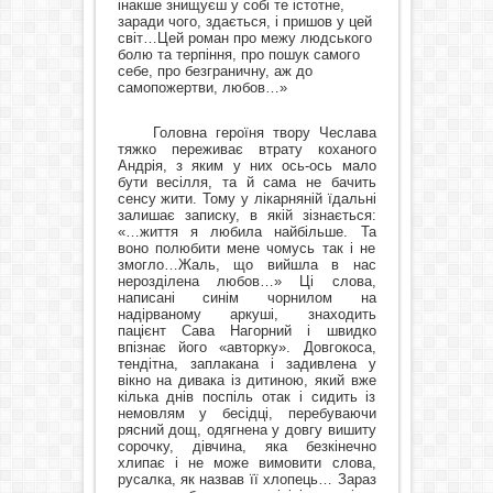
інакше знищуєш у собі те істотне,
заради чого, здається, і пришов у цей
світ…Цей роман про межу людського
болю та терпіння, про пошук самого
себе, про безграничну, аж до
самопожертви, любов…»
Головна героїня твору Чеслава
тяжко переживає втрату коханого
Андрія, з яким у них ось-ось мало
бути весілля, та й сама не бачить
сенсу жити. Тому у лікарняній їдальні
залишає записку, в якій зізнається:
«…життя я любила найбільше. Та
воно полюбити мене чомусь так і не
змогло…Жаль, що вийшла в нас
нерозділена любов…» Ці слова,
написані синім чорнилом на
надірваному аркуші, знаходить
пацієнт Сава Нагорний і швидко
впізнає його «авторку». Довгокоса,
тендітна, заплакана і задивлена у
вікно на дивака із дитиною, який вже
кілька днів поспіль отак і сидить із
немовлям у бесідці, перебуваючи
рясний дощ, одягнена у довгу вишиту
сорочку, дівчина, яка безкінечно
хлипає і не може вимовити слова,
русалка, як назвав її хлопець… Зараз