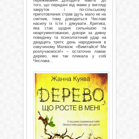
переживання…Доходить навіть до
того, що передачі від мами у вигляді
закруток і по-сільському
приготовлених страв ідуть мало не на
смітник, тому доводиться Чеславі
насилу їх їсти і дякувати…Критика,
яка стає щодня сильнішою та
неаргументованою, докори за дивну
поведінку та психологічний удар на
двадцять третє день народження в
озвученому Матвієм: «Вимітайся! Ми
розлучаємося!» – остаточно ламає
дерево, яке так плекала у собі
Чеслава…