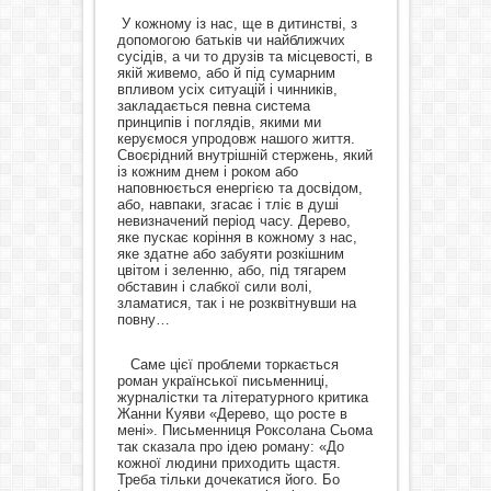
У кожному із нас, ще в дитинстві, з
допомогою батьків чи найближчих
сусідів, а чи то друзів та місцевості, в
якій живемо, або й під сумарним
впливом усіх ситуацій і чинників,
закладається певна система
принципів і поглядів, якими ми
керуємося упродовж нашого життя.
Своєрідний внутрішній стержень, який
із кожним днем і роком або
наповнюється енергією та досвідом,
або, навпаки, згасає і тліє в душі
невизначений період часу. Дерево,
яке пускає коріння в кожному з нас,
яке здатне або забуяти розкішним
цвітом і зеленню, або, під тягарем
обставин і слабкої сили волі,
зламатися, так і не розквітнувши на
повну…
Саме цієї проблеми торкається
роман української письменниці,
журналістки та літературного критика
Жанни Куяви «Дерево, що росте в
мені». Письменниця Роксолана Сьома
так сказала про ідею роману: «До
кожної людини приходить щастя.
Треба тільки дочекатися його. Бо