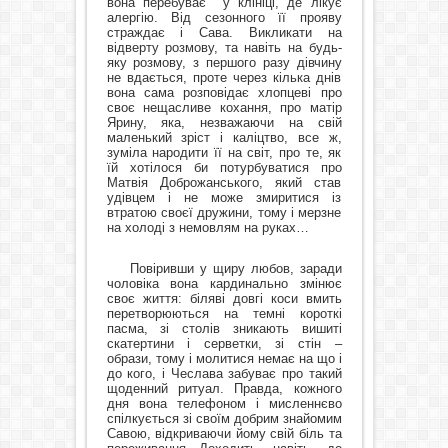
вона перебуває
у клініці, де лікує
алергію. Від сезонного її прояву
страждає і Сава. Викликати на
відверту розмову, та навіть на будь-
яку розмову, з першого разу дівчину
не вдається, проте через кілька днів
вона сама розповідає хлопцеві про
своє нещасливе кохання, про матір
Ярину, яка, незважаючи на свій
маленький зріст і каліцтво, все ж,
зуміла народити її на світ, про те, як
їй хотілося би потурбуватися про
Матвія Доброжанського, який став
удівцем і не може змиритися із
втратою своєї дружини, тому і мерзне
на холоді з немовлям на руках…
Повіривши у щиру любов, заради
чоловіка вона кардинально змінює
своє життя: біляві довгі коси вмить
перетворюються на темні короткі
пасма, зі столів зникають вишиті
скатертини і серветки, зі стін –
образи, тому і молитися немає на що і
до кого, і Чеслава забуває про такий
щоденний ритуал. Правда, кожного
дня вона телефоном і мисленнєво
спілкується зі своїм добрим знайомим
Савою, відкриваючи йому свій біль та