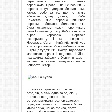
переплелися життєві стежки
персонажів. Проте – це не повний їх
перелік: є тут і дядько Микола, який
картає себе за те, що не зумів
вберегти єдину дочку, і баба
Секлетка, яка вправно вишиває
сорочки, і Маріанна Мальована, яка
була еталоном краси невеличкого
села Полотнища і яку Доброжанський
обрав черговою жертвою
експерименту, і тато незрячого
Ярослава Євген Нічийний, який усе
життя присвятив обом слабким синам,
і Трійця-художник, якому вдавалося
малювати справжні шедеври, і Зіна,
яка хотіла забрати в Ярини її щастя
та інші, які стали складовою зовсім
непростої історії…
Книга
складається із шести
розділів, в яких одна за одною, у
логічній послідовності, із
ретроспективами, розповідаються
події, які склали пазл сюжету. Мова
книги легка, ненав’язлива, проте
багата. Наприклад, про розкішне