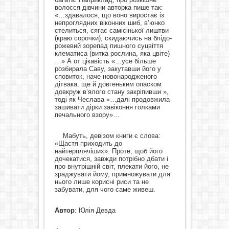
волосся дівчини авторка пише так:
«…здавалося, що воно виростає із
непроглядних віконних шиб, в’юнко
стелиться, сягає самісінької лиштви
(краю сорочки), скидаючись на блідо-
рожевий зорепад пишного суцвіття
клематиса (витка рослина, яка цвіте)
…» А от цікавість «…усе більше
розбирала Саву, закутавши його у
сповиток, наче новонародженого
дітвака, ще й довгеньким опаском
довкруж в’ялого стану закріпивши »,
тоді як Чеслава «…далі продовжила
зашивати дірки завіконня голками
печального взору»…
Мабуть, девізом книги є слова:
«Щастя приходить до
найтерплячіших». Проте, щоб його
дочекатися, завжди потрібно дбати і
про внутрішній світ, плекати його, не
зраджувати йому, примножувати для
нього лише корисні риси та не
забувати, для чого саме живеш.
Автор
: Юлія Девда