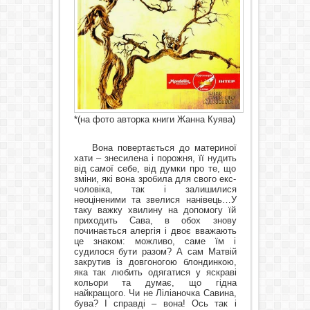
*(на фото авторка книги Жанна Куява)
Вона повертається до материної
хати – знесилена і порожня, її нудить
від самої себе, від думки про те, що
зміни, які вона зробила для свого екс-
чоловіка, так і залишилися
неоціненими та звелися нанівець…У
таку важку хвилину на допомогу їй
приходить Сава, в обох знову
починається алергія і двоє вважають
це знаком: можливо, саме їм і
судилося бути разом? А сам Матвій
закрутив із довгоногою блондинкою,
яка так любить одягатися у яскраві
кольори та думає, що гідна
найкращого. Чи не Ліліаночка Савина,
бува? І справді – вона! Ось так і