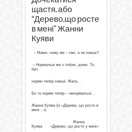
щастя, або
“Дерево,що росте
в мені” Жанни
Куяви
–
Мамо, чому ми – такі, а не інакші?
– Нормальні ми з тобою, доню. То,
бач,
норми тепер інакші. Жаль…
Бо то норми тепер – ненормальні…
Жанна Куява (із «Дерева, що росте в
мені…»)
Жанна
Куява
«Дерево, що росте у мені»