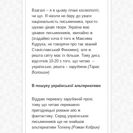
Взагалі – я в цьому плані космополіт,
чи що. Я ніколи не беру до уваги
національність письменника, просто
шукаю цікаві твори. Україна має
цікавих письменників, звичайно ж
(згадаймо хоча б того ж Максима
Кідрука, не говорячи про так званий
Станіславський Феномен), але ж
решта світу має їх більше. Тому десь
відсотків 10-20 з того, що читаю –
українське, решта – зарубіжне.
(Тарас
Волошин)
В пошуку української альтернативи
Віддаю перевагу зарубіжній прозі,
тому що читаю переважно
пригодницькі романи або ж
фантастику. Серед українських
письменників ще не знайшов
альтернативи Толкіну.
(Роман Кобрин)