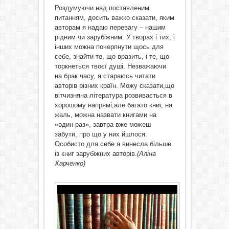
Роздумуючи над поставленим
питанням, досить важко сказати, яким
авторам я надаю перевагу – нашим
рідним чи зарубіжним. У творах і тих, і
інших можна почерпнути щось для
себе, знайти те, що вразить, і те, що
торкнеться твоєї душі. Незважаючи
на брак часу, я стараюсь читати
авторів різних країн. Можу сказати,що
вітчизняна література розвивається в
хорошому напрямі,але багато книг, на
жаль, можна назвати книгами на
«один раз», завтра вже можеш
забути, про що у них йшлося.
Особисто для себе я винесла більше
із книг зарубіжних авторів.
(Аліна
Харченко)