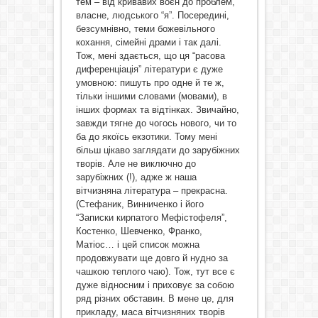
тем – від кривавих воєн до проблем,
власне, людського “я”. Посередині,
безсумнівно, теми божевільного
кохання, сімейні драми і так далі.
Тож, мені здається, що ця “расова
диференціація” літератури є дуже
умовною: пишуть про одне й те ж,
тільки іншими словами (мовами), в
інших формах та відтінках. Звичайно,
завжди тягне до чогось нового, чи то
ба до якоїсь екзотики. Тому мені
більш цікаво заглядати до зарубіжних
творів. Але не виключно до
зарубіжних (!), адже ж наша
вітчизняна література – прекрасна.
(Стефаник, Винниченко і його
“Записки кирпатого Мефістофеля”,
Костенко, Шевченко, Франко,
Матіос… і цей список можна
продовжувати ще довго й нудно за
чашкою теплого чаю). Тож, тут все є
дуже відносним і приховує за собою
ряд різних обставин. В мене це, для
прикладу, маса вітчизняних творів