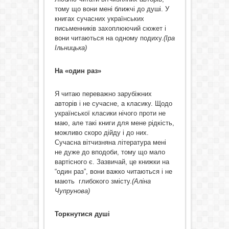
тому що вони мені ближчі до душі. У
книгах сучасних українських
письменників захоплюючий сюжет і
вони читаються на одному подиху.
(Іра
Ільницька)
На «один раз»
Я читаю переважно зарубіжних
авторів і не сучасне, а класику. Щодо
української класики нічого проти не
маю, але такі книги для мене рідкість,
можливо скоро дійду і до них.
Сучасна вітчизняна література мені
не дуже до вподоби, тому що мало
вартісного є. Зазвичай, це книжки на
“один раз”, вони важко читаються і не
мають глибокого змісту.
(Аліна
Чупрунова)
Торкнутися душі