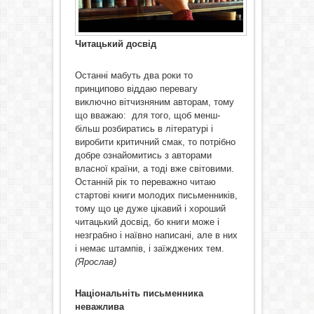
Читацький досвід
Останні мабуть два роки то
принципово віддаю перевагу
виключно вітчизняним авторам, тому
що вважаю: для того, щоб менш-
більш розбиратись в літературі і
виробити критичний смак, то потрібно
добре ознайомитись з авторами
власної країни, а тоді вже світовими.
Останній рік то переважно читаю
стартові книги молодих письменників,
тому що це дуже цікавий і хороший
читацький досвід, бо книги може і
незграбно і наївно написані, але в них
і немає штампів, і заїжджених тем.
(Ярослав)
Національніть письменника
неважлива