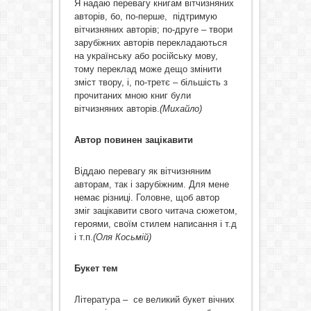
Я надаю перевагу книгам вітчизняних
авторів, бо, по-перше, підтримую
вітчизняних авторів; по-друге – твори
зарубіжних авторів перекладаються
на українську або російську мову,
тому переклад може дещо змінити
зміст твору, і, по-третє – більшість з
прочитаних мною книг були
вітчизняних авторів.
(Михайло)
Автор повинен зацікавити
Віддаю перевагу як вітчизняним
авторам, так і зарубіжним. Для мене
немає різниці. Головне, щоб автор
зміг зацікавити свого читача сюжетом,
героями, своїм стилем написання і т.д
і т.п.
(Оля Косьмій)
Букет тем
Література – се великий букет вічних