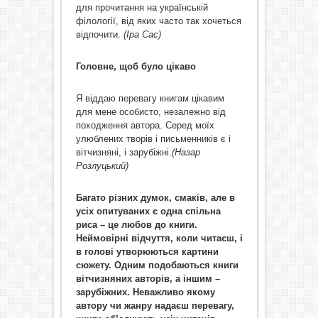
для прочитання на українській
філології, від яких часто так хочеться
відпочити.
(Іра Сас)
Головне, щоб було цікаво
Я віддаю перевагу книгам цікавим
для мене особисто, незалежно від
походження автора. Серед моїх
улюблених творів і письменників є і
вітчизняні, і зарубіжні.
(Назар
Розлуцький)
Багато різних думок, смаків, але в
усіх опитуваних є одна спільна
риса – це любов до книги.
Неймовірні відчуття, коли читаєш, і
в голові утворюються картини
сюжету. Одним подобаються книги
вітчизняних авторів, а іншим –
зарубіжних. Неважливо якому
автору чи жанру надаєш перевагу,