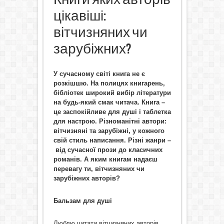
цікавіші:
вітчизняних чи
зарубіжних?
У сучасному світі книга не є
розкішшю. На полицях книгарень,
бібліотек широкий вибір літератури
на будь-який смак читача. Книга –
це заспокійливе для душі і таблетка
для настрою. Різноманітні автори:
вітчизняні та зарубіжні, у кожного
свій стиль написання. Різні жанри –
від сучасної прози до класичних
романів. А яким книгам надаєш
перевагу ти, вітчизняних чи
зарубіжних авторів?
Бальзам для душі
Люблю читати вітчизняних авторів,