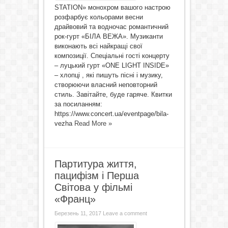
STATION» монохром вашого настрою
розфарбує кольорами весни
драйвовий та водночас романтичний
рок-гурт «БІЛА ВЕЖА». Музиканти
виконають всі найкращі свої
композиції. Спеціальні гості концерту
– луцький гурт «ONE LIGHT INSIDE»
– хлопці , які пишуть пісні і музику,
створюючи власний неповторний
стиль. Завітайте, буде гаряче. Квитки
за посиланням:
https://www.concert.ua/eventpage/bila-
vezha
Read More »
Партитура життя,
пацифізм і Перша
Світова у фільмі
«Франц»
Березень 11, 2017
Leave a comment