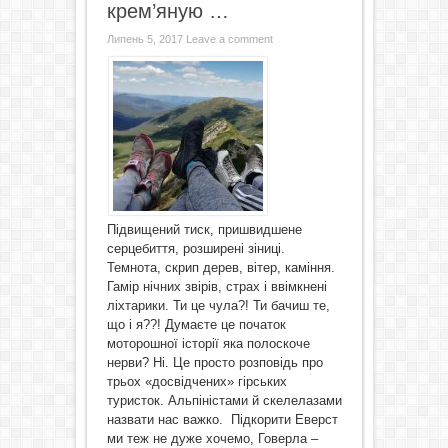
крем’яную …
Липень 5, 2017
Leave a comment
Підвищений тиск, пришвидшене
серцебиття, розширені зіниці.
Темнота, скрип дерев, вітер, каміння.
Гамір нічних звірів, страх і ввімкнені
ліхтарики. Ти це чула?! Ти бачиш те,
що і я??! Думаєте це початок
моторошної історії яка полоскоче
нерви? Ні. Це просто розповідь про
трьох «досвідчених» гірських
туристок. Альпіністами й скелелазами
назвати нас важко. Підкорити Еверст
ми теж не дуже хочемо, Говерла –