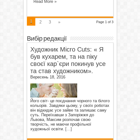
Read More »
1
2
3
»
Page 1 of 3
Вибір редакції
Художник Micro Cuts: « Я
був кухарем, та на піку
своєї кар`єри покинув усе
та став художником».
Вересень 18, 2016
Його світ- це поєднання чорного та білого
кольорів. Завдяки цьому, у своїх роботах
він відкидає усе зайве та залишає саму
суть. Переїхавши з Запоріжжя до
Львова, Максим розпочав свою
творчість, не маючи профільної
художньої освіти.
[…]