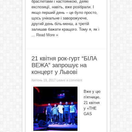
браслетами і настоянкою, деякі
експозиції, навіть, вже розібрали. І
якщо перший день – це було просто,
щось унікальне і заворожуюче,
другий день біль-менш, а третій
залишав бажати кращого. Тому я, як і
...
Read More »
21 квітня рок-гурт “БІЛА
ВЕЖА” запрошує на
концерт у Львові
Квітень 19, 2017
Leave a comment
Вже у цю
п′ятницю,
21 квітня
у «THE
GAS