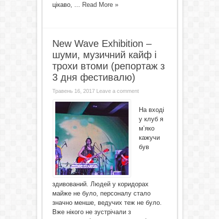
цікаво, ...
Read More »
New Wave Exhibition –
шуми, музичний кайф і
трохи втоми (репортаж з
3 дня фестивалю)
Травень 16, 2017
Leave a comment
На вході
у клуб я
м’яко
кажучи
був
здивований. Людей у коридорах
майже не було, персоналу стало
значно менше, ведучих теж не було.
Вже нікого не зустрічали з