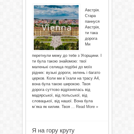
Австрія.
Стара
паннуся
Австрія,
ти така
дорога
Ми
перетнули межу до тебе з Угорщини. І
ти була такою знайомою: твої
маленькі селища подібні до моїх
рідних: вузькі дороги, зелень і багато
церков. Коли ми в`їхали на трасу А4,
вона була такою широкою. Твоя
дорога суттєво відрізнялась від
мадярської, від польської, від
словацької, від нашої. Вона була
м`яка як килим. Твоя ...
Read More »
Я на гору круту