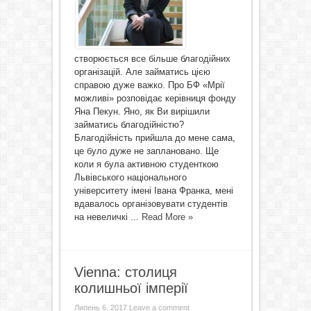
створюється все більше благодійних
організацій. Але займатись цією
справою дуже важко. Про БФ «Мрії
можливі» розповідає керівниця фонду
Яна Пекун. Яно, як Ви вирішили
займатись благодійністю?
Благодійність прийшла до мене сама,
це було дуже не заплановано. Ще
коли я була активною студенткою
Львівського національного
університету імені Івана Франка, мені
вдавалось організовувати студентів
на невеличкі ...
Read More »
Vienna: столиця
колишньої імперії
Липень 6, 2017
Leave a comment