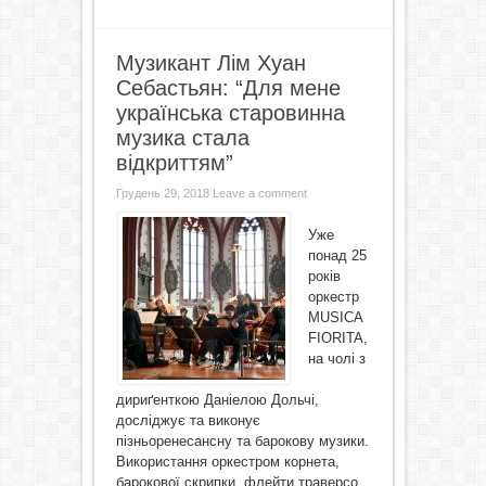
Музикант Лім Хуан
Себастьян: “Для мене
українська старовинна
музика стала
відкриттям”
Грудень 29, 2018
Leave a comment
Уже
понад 25
років
оркестр
MUSICA
FIORITA,
на чолі з
дириґенткою Даніелою Дольчі,
досліджує та виконує
пізньоренесансну та барокову музики.
Використання оркестром корнета,
барокової скрипки, флейти траверсо,