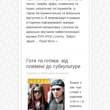
лютні, теорби, арфи, клавесина та
інших унікальних інструментів, а
також інструментальна та вокальна
віртуозність й імпровізація в рамках
історично інформованої манери
виконання налаштовує слухача на
ідеальне звучання найвитонченішої
музики XVII-XVIII століть. Забуті
звуки ...
Read More »
Готи та готика: від
племені до субкультури
Серпень 9, 2018
Leave a comment
Кожен з
нас чув
слова з
коренем
«гот-», і в
кожного