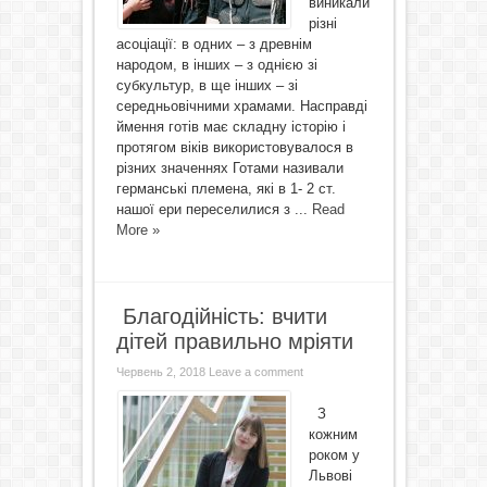
виникали
різні
асоціації: в одних – з древнім
народом, в інших – з однією зі
субкультур, в ще інших – зі
середньовічними храмами. Насправді
ймення готів має складну історію і
протягом віків використовувалося в
різних значеннях Готами називали
германські племена, які в 1- 2 ст.
нашої ери переселилися з ...
Read
More »
Благодійність: вчити
дітей правильно мріяти
Червень 2, 2018
Leave a comment
З
кожним
роком у
Львові