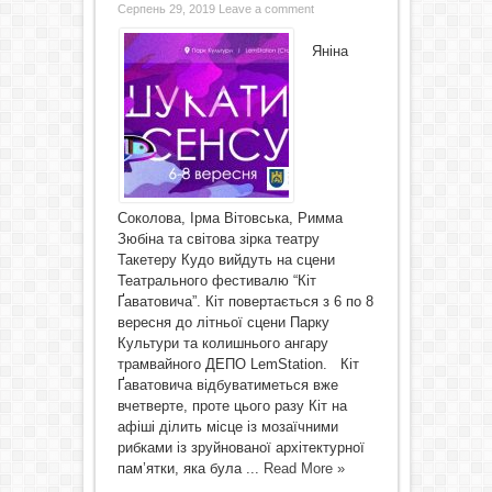
Серпень 29, 2019
Leave a comment
Яніна
Соколова, Ірма Вітовська, Римма
Зюбіна та світова зірка театру
Такетеру Кудо вийдуть на сцени
Театрального фестивалю “Кіт
Ґаватовича”. Кіт повертається з 6 по 8
вересня до літньої сцени Парку
Культури та колишнього ангару
трамвайного ДЕПО LemStation. Кіт
Ґаватовича відбуватиметься вже
вчетверте, проте цього разу Кіт на
афіші ділить місце із мозаїчними
рибками із зруйнованої архітектурної
пам’ятки, яка була ...
Read More »