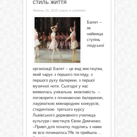
стиль життя
Липень 19, 2015
Leave a comment
Балет –
як
найвища
ступінь
людської
організації Балет – це вид мистецтва,
який чарує з першого погляду, з
першого руху балерини, з першої
музичної ноти. Сьогодні у нас
виявилась унікальна можливість –
поговорити з починаючою балериною,
лауреаткою міжнародних конкурсів,
стеденткою третього курсу
Львівського державного училища
культури і мистецтв Євою Демченко.
–Привіт,для початку поділись з нами
як все починалось?Як ти прийшла ...