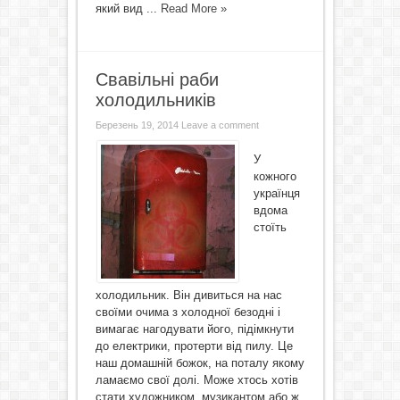
який вид ...
Read More »
Свавільні раби
холодильників
Березень 19, 2014
Leave a comment
У
кожного
українця
вдома
стоїть
холодильник. Він дивиться на нас
своїми очима з холодної безодні і
вимагає нагодувати його, підімкнути
до електрики, протерти від пилу. Це
наш домашній божок, на поталу якому
ламаємо свої долі. Може хтось хотів
стати художником, музикантом або ж