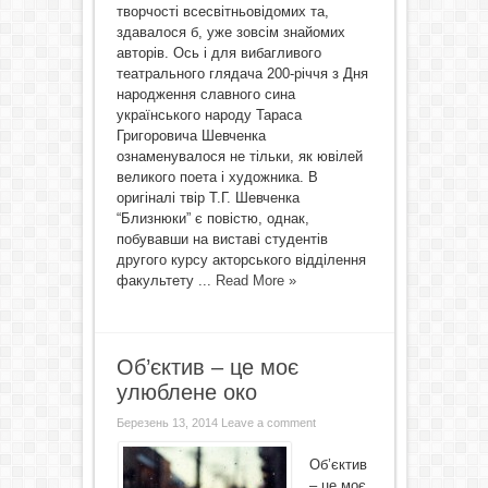
творчості всесвітньовідомих та,
здавалося б, уже зовсім знайомих
авторів. Ось і для вибагливого
театрального глядача 200-річчя з Дня
народження славного сина
українського народу Тараса
Григоровича Шевченка
ознаменувалося не тільки, як ювілей
великого поета і художника. В
оригіналі твір Т.Г. Шевченка
“Близнюки” є повістю, однак,
побувавши на виставі студентів
другого курсу акторського відділення
факультету ...
Read More »
Об’єктив – це моє
улюблене око
Березень 13, 2014
Leave a comment
Об’єктив
– це моє