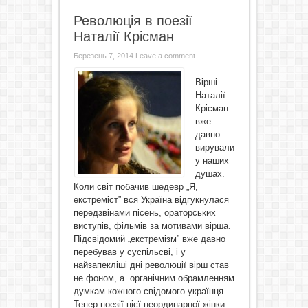
Революція в поезії
Наталії Крісман
Березень 7, 2014
Leave a comment
Вірші
Наталії
Крісман
вже
давно
вирували
у наших
душах.
Коли світ побачив шедевр „Я,
екстреміст” вся Україна відгукнулася
передзвінами пісень, ораторських
виступів, фільмів за мотивами вірша.
Підсвідомий „екстремізм” вже давно
перебував у суспільсві, і у
найзапекліші дні революції вірш став
не фоном, а органічним обрамленням
думкам кожного свідомого українця.
Тепер поезії цієї неординарної жінки