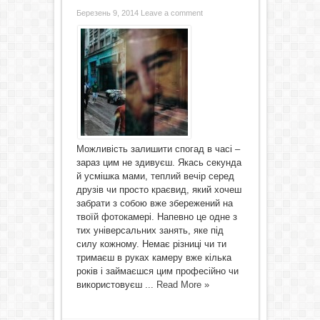
Березень 9, 2014
Leave a comment
Можливість залишити спогад в часі –
зараз цим не здивуєш. Якась секунда
й усмішка мами, теплий вечір серед
друзів чи просто краєвид, який хочеш
забрати з собою вже збережений на
твоїй фотокамері. Напевно це одне з
тих універсальних занять, яке під
силу кожному. Немає різниці чи ти
тримаєш в руках камеру вже кілька
років і займаєшся цим професійно чи
використовуєш ...
Read More »