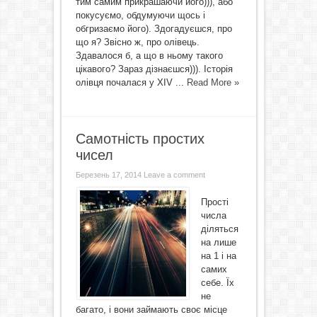
тим самим прикрашаючи його))), або
покусуємо, обдумуючи щось і
обгризаємо його). Здогадуєшся, про
що я? Звісно ж, про олівець.
Здавалося б, а що в ньому такого
цікавого? Зараз дізнаєшся))). Історія
олівця почалася у XIV ...
Read More »
Самотність простих
чисел
Березень 17, 2014
Leave a comment
Прості
числа
діляться
на лише
на 1 і на
самих
себе. Їх
не
багато, і вони займають своє місце