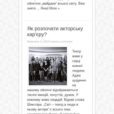
облетіли „майдани” всього світу. Вже
знято ...
Read More »
Як розпочати акторську
кар’єру?
Березень 4, 2014
Leave a comment
Театр
живе у
серці
кожної
людини.
Адже
щоденно
на
нашому обличчі відображаються
тисячі емоцій, почуттів, думок. У
кожному живе лицедій. Відомі слова
Шекспіра: „Світ – театр,а люди в
ньому актори” є всього лиш