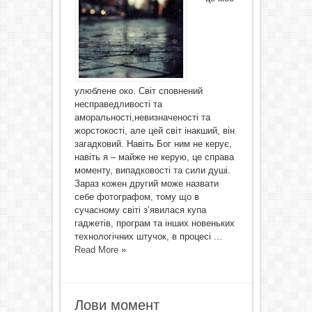
улюблене око. Світ сповнений
несправедливості та
аморальності,невизначеності та
жорстокості, але цей світ інакший, він
загадковий. Навіть Бог ним не керує,
навіть я – майже не керую, це справа
моменту, випадковості та сили душі.
Зараз кожен другий може назвати
себе фотографом, тому що в
сучасному світі з’явилася купа
гаджетів, програм та інших новеньких
технологічних штучок, в процесі ...
Read More »
Лови момент