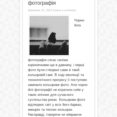
фотографія
Березень 21, 2014
Leave a comment
Чорно-
біла
фотографія сягає своїми
коріннячками ще в давнину, і перші
фото були створені саме в такій
кольоровій гамі. В ході еволюції та
технологічного прогресу її поступово
замінило кольорове фото. Але чорно-
білі фотографії не втратили себе у
таких епічних для сучасного
суспільства роках. Кольорове фото
відтворює світ у всіх його барвах,
емоціях та теплих кольорах.
Насправді, говорячи чи обираючи