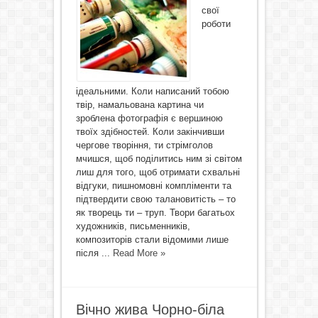
свої
роботи
ідеальними. Коли написаний тобою
твір, намальована картина чи
зроблена фотографія є вершиною
твоїх здібностей. Коли закінчивши
чергове творіння, ти стрімголов
мчишся, щоб поділитись ним зі світом
лиш для того, щоб отримати схвальні
відгуки, пишномовні компліменти та
підтвердити свою талановитість – то
як творець ти – труп. Твори багатьох
художників, письменників,
композиторів стали відомими лише
після ...
Read More »
Вічно жива Чорно-біла