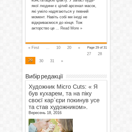
констатацією факту. У запасі будь-
якої людини є цілий арсенал масок,
які уміло надягаються у певний
момент. Навіть собі ми іноді не
відкриваємося до кінця. Тож
акторство це ...
Read More »
« First
...
10
20
«
Page 29 of 31
27
28
29
30
31
»
Вибір редакції
Художник Micro Cuts: « Я
був кухарем, та на піку
своєї кар`єри покинув усе
та став художником».
Вересень 18, 2016