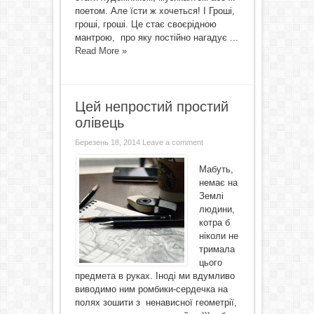
поетом. Але їсти ж хочеться! І Гроші,
гроші, гроші. Це стає своєрідною
мантрою, про яку постійно нагадує ...
Read More »
Цей непростий простий
олівець
Березень 18, 2014
Leave a comment
Мабуть,
немає на
Землі
людини,
котра б
ніколи не
тримала
цього
предмета в руках. Іноді ми вдумливо
виводимо ним ромбики-сердечка на
полях зошити з ненависної геометрії,