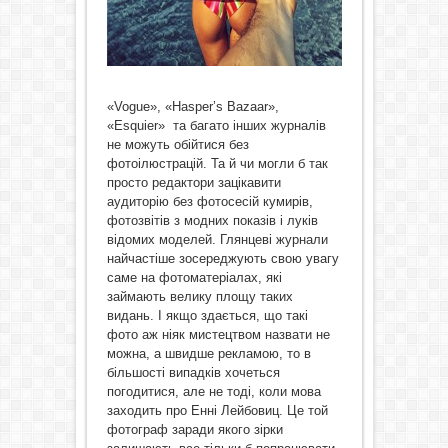
«Vogue», «Hasper’s Bazaar»,
«Esquier» та багато інших журналів
не можуть обійтися без
фотоілюстрацій. Та й чи могли б так
просто редактори зацікавити
аудиторію без фотосесій кумирів,
фотозвітів з модних показів і луків
відомих моделей. Глянцеві журнали
найчастіше зосереджують свою увагу
саме на фотоматеріалах, які
займають велику площу таких
видань. І якщо здається, що такі
фото аж ніяк мистецтвом назвати не
можна, а швидше рекламою, то в
більшості випадків хочеться
погодитися, але не тоді, коли мова
заходить про Енні Лейбовиц. Це той
фотограф заради якого зірки