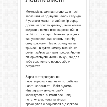
Можливість залишити спогад в часі –
зараз цим не здивуєш. Якась секунда
й усмішка мами, теплий вечір серед
друзів чи просто краєвид, який хочеш
забрати з собою вже збережений на
твоїй фотокамері. Напевно це одне з
тих універсальних занять, яке під
силу кожному. Немає різниці чи ти
тримаєш в руках камеру вже кілька
років і займаєшся цим професійно чи
використовуєш «мильничку», чи для
тебе важливим є процес або ж
результат.
Зараз фотографування
перетворилося на певну потреба чи
навіть залежність. Всім відомий
«Instagram» змушує своїх
користувачів знімати все – від
початку дня, коли ти тільки
прокинувся й подивився в дзеркало