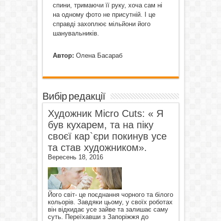
спини, тримаючи її руку, хоча сам ні
на одному фото не присутній. І це
справді захоплює мільйони його
шанувальників.
Автор:
Олена Басараб
Вибір редакції
Художник Micro Cuts: « Я
був кухарем, та на піку
своєї кар`єри покинув усе
та став художником».
Вересень 18, 2016
Його світ- це поєднання чорного та білого
кольорів. Завдяки цьому, у своїх роботах
він відкидає усе зайве та залишає саму
суть. Переїхавши з Запоріжжя до