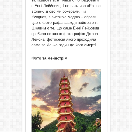
залишають все тільки б попрацювати
з Енні Лейбовиц. І не важливо «Rolling
stone», зі своїми рокерами, чи
«Vogue», з високою модою – образи
цього фотографа завжди неймовірні.
Цікавим є те, що саме Енні Лейбовиц
зробила останню фотографію Джона
Ленона, фотосесія якого проходила
саме за кілька годин до його смерті.
Фото та мейнстрім.