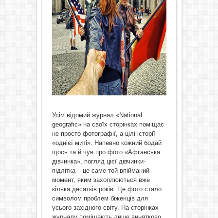
Усім відомий журнал «National
geografic» на своїх сторінках поміщає
не просто фотографії, а цілі історії
«однієї миті». Напевно кожний бодай
щось та й чув про фото «Афганська
дівчинка», погляд цієї дівчинки-
підлітка – це саме той впійманий
момент, яким захоплюються вже
кілька десятків років. Це фото стало
символом проблем біженців для
усього західного світу. На сторінках
журналу поміщають лише винятково