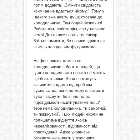
потім додають: „Змінити свідомість
кримчан не вдасться нікому.” Тому у
декого вже навіть душа схована до
холодильника. Там бодай безпечно!
Робота-дім, робота-дім, світу навколо
нема! Дехто вже навіть телевізор
боїться вмикати, бо новини здаються
якимсь злощасним футуризмом.
На фоні наших домашніх
холодильників є багато людей, що
цього холодильника просто не мають.
Це безхатченки. Вони не можуть
зачинитися вдома від проблем
суспільства, вони не можуть закрити
вуха і заснути, бо вічно голос
підсвідомості нашіптуватиме їм: „У
тебе нема холодильника, ти самотній,
ти покинутий”. І цих людей ніколи не
полишатиме відчуття якоїсь
нереалізованості, відірваності від
повсякдення. Адже українські
безхачтенки живуть у жахливих,