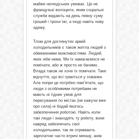
майже нелюдських умовах. Це не
французькі волоцюги, яким соціальні
служби видають на день певну суму
грошей і трохи їжі, а іноді навіть нову
одежу.
Тлом для доглянутих армій
холодильників є також житла людей з
обмеженими можливостями. Людей,
яких ніби нема. Ми їх намагаємося не
помічати, або ж просто не бачимо.
Влада також не хоче їх помічати. Таке
відчуття, що всі граються у хованки.
Але попри це потрібно пам”ятати, що
люди з особливими потребами не
мають ні гідних умов для
пересування по містах (не кажучи вже
про села) ні бодай якогось
забезпечення роботою. Навіть коли
такі люди і знаходять ту роботу, вони
навряд забезпечать свої
холодильники, так як отримають
зарплатню часто втричі меншу, аніж