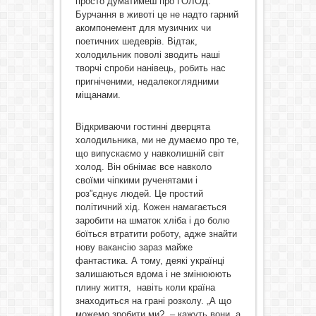
просто думатимеш про ГОЛОД.
Бурчання в животі це не надто гарний
акомпонемент для музичних чи
поетичних шедеврів. Відтак,
холодильник поволі зводить наші
творчі спроби нанівець, робить нас
пригніченими, недалекоглядними
міщанами.
Відкриваючи гостинні дверцята
холодильника, ми не думаємо про те,
що випускаємо у навколишній світ
холод. Він обнімає все навколо
своїми чіпкими рученятами і
роз”єднує людей. Це простий
політичний хід. Кожен намагається
заробити на шматок хліба і до болю
боїться втратити роботу, адже знайти
нову вакансію зараз майже
фантастика. А тому, деякі українці
залишаються вдома і не змінююють
плину життя, навіть коли країна
знаходиться на грані розколу. „А що
можемо зробити ми? – кажуть вони, а