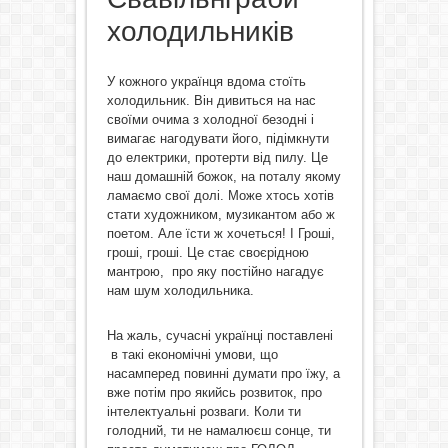
холодильників
У кожного українця вдома стоїть
холодильник. Він дивиться на нас
своїми очима з холодної безодні і
вимагає нагодувати його, підімкнути
до електрики, протерти від пилу. Це
наш домашній божок, на поталу якому
ламаємо свої долі. Може хтось хотів
стати художником, музикантом або ж
поетом. Але їсти ж хочеться! І Гроші,
гроші, гроші. Це стає своєрідною
мантрою, про яку постійно нагадує
нам шум холодильника.
На жаль, сучасні українці поставлені
в такі економічні умови, що
насамперед повинні думати про їжу, а
вже потім про якийсь розвиток, про
інтелектуальні розваги. Коли ти
голодний, ти не намалюєш сонце, ти