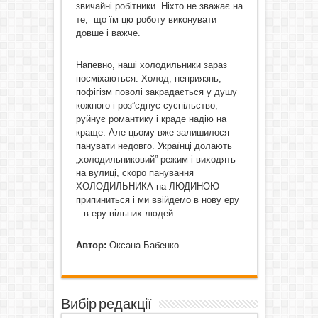
звичайні робітники. Ніхто не зважає на
те, що їм цю роботу виконувати
довше і важче.
Напевно, наші холодильники зараз
посміхаються. Холод, неприязнь,
пофігізм поволі закрадається у душу
кожного і роз”єднує суспільство,
руйнує романтику і краде надію на
краще. Але цьому вже залишилося
панувати недовго. Українці долають
„холодильниковий” режим і виходять
на вулиці, скоро панування
ХОЛОДИЛЬНИКА на ЛЮДИНОЮ
припиниться і ми ввійдемо в нову еру
– в еру вільних людей.
Автор:
Оксана Бабенко
Вибір редакції