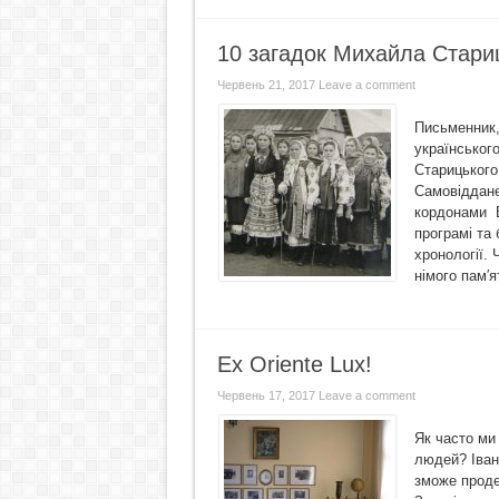
10 загадок Михайла Стари
Червень 21, 2017
Leave a comment
Письменник,
українськог
Старицького
Самовіддане
кордонами Б
програмі та 
хронології. 
німого пам′я
Ex Oriente Lux!
Червень 17, 2017
Leave a comment
Як часто ми
людей? Іван 
зможе проде