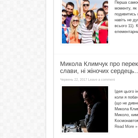
Перша самос
моменту, як 
подивитись 
навіть не ду
всього 11). 
елементарни
Микола Климчук про перекла
слави, ні жіночих сердець
Червень 22, 2017
Leave a comment
Ідея цього 
коли я поба
(що не дивн
Микола Клим
Миколо, ким
Космонавтом
Read More »