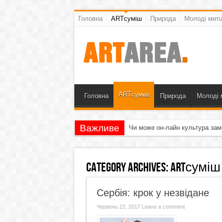
Головна
ARTсуміш
Природа
Молоді митц
ARTсуміш
Головна
Природа
Молоді 
Важливе
Чи може он-лайн культура зам
Category Archives:
ARTсуміш
Сербія: крок у незвідане
Червень 22, 2017
Leave a comment