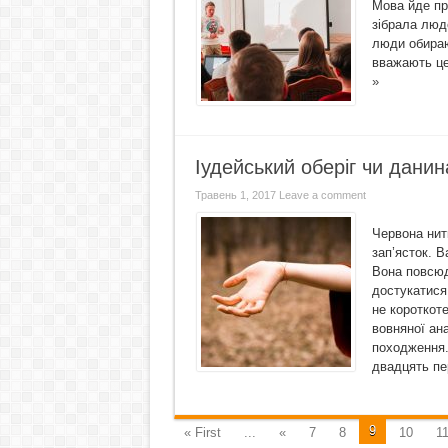
Мова йде про
зібрала люд
люди обирают
вважають це
»
Іудейський оберіг чи дани
Травень 1, 2017
Leave a comment
Червона нит
зап’ясток. В
Вона повсюдн
достукатися
не короткот
вовняної ана
походження.
двадцять пе
9
« First
...
«
7
8
10
1