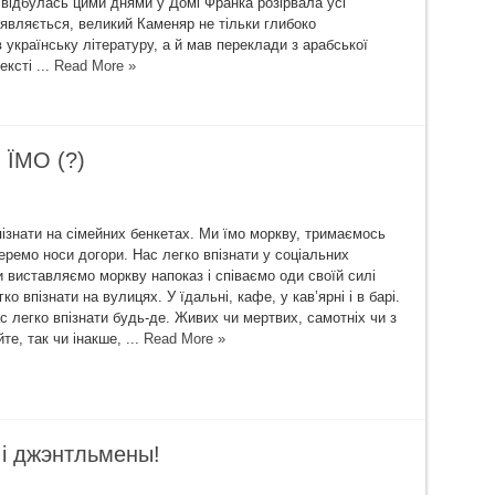
а відбулась цими днями у Домі Франка розірвала усі
являється, великий Каменяр не тільки глибоко
 українську літературу, а й мав переклади з арабської
ексті ...
Read More »
ЇМО (?)
пізнати на сімейних бенкетах. Ми їмо моркву, тримаємось
еремо носи догори. Нас легко впізнати у соціальних
 виставляємо моркву напоказ і співаємо оди своїй силі
гко впізнати на вулицях. У їдальні, кафе, у кав’ярні і в барі.
с легко впізнати будь-де. Живих чи мертвих, самотніх чи з
те, так чи інакше, ...
Read More »
 і джэнтльмены!