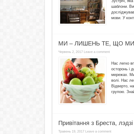
Зустріч, як
шаблони. Ви
досліджував
мови. У конт
МИ – ЛИШЕНЬ ТЕ, ЩО МИ 
Червень 2, 2017
Leave a comment
Нас легко в
осторонь і д
мережах. Ми
волі. Нас ле
Відверто, на
групою. Знай
Привітання з Бреста, лэдзі
Травень 19, 2017
Leave a comment