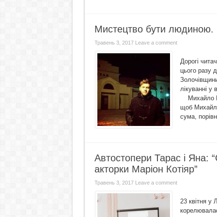
Мистецтво бути людиною.
Травень 3, 2017
Leave a comment
Дорогі чита
цього разу 
Золочівщини
лікуванні у 
Михайло Кми
щоб Михайло
сума, порівн
Автостопери Тарас і Яна: 
акторки Маріон Котіяр”
Травень 3, 2017
Leave a comment
23 квітня у 
корелювалас