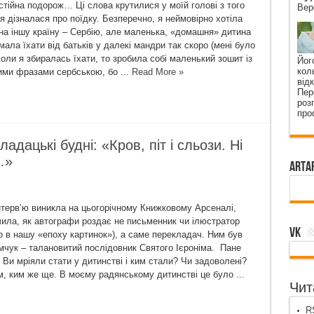
тійна подорож… Ці слова крутилися у моїй голові з того
Вер
я дізналася про поїдку. Безперечно, я неймовірно хотіла
на іншу країну – Сербію, але маленька, «домашня» дитина
мала їхати від батьків у далекі мандри так скоро (мені було
Коли я збиралась їхати, то зробила собі маленький зошит із
Йог
кол
ми фразами сербською, бо ...
Read More »
від
Пер
роз
про
дацькі будні: «Кров, піт і сльози. Ні
…»
ArtA
інтерв’ю виникла на цьогорічному Книжковому Арсеналі,
чила, як автографи роздає не письменник чи ілюстратор
VK
о в нашу «епоху картинок»), а саме перекладач. Ним був
чук – талановитий послідовник Святого Ієроніма. Пане
 Ви мріяли стати у дитинстві і ким стали? Чи задоволені?
, ким же ще. В моєму радянському дитинстві це було ...
Чита
RS