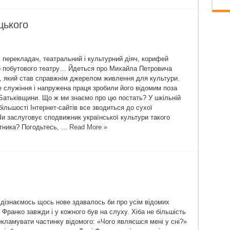
цького
 перекладач, театральний і культурний діяч, корифей
о побутового театру… Йдеться про Михайла Петровича
, який став справжнім джерелом живлення для культури.
 служіння і напружена праця зробили його відомим поза
атьківщини. Що ж ми знаємо про цю постать? У шкільній
більшості Інтернет-сайтів все зводиться до сухої
Чи заслуговує сподвижник української культури такого
тника? Погодьтесь, ...
Read More »
 дізнаємось щось нове здавалось би про усім відомих
Франко завжди і у кожного був на слуху. Хіба не більшість
кламувати частинку відомого: «Чого являєшся мені у сні?»