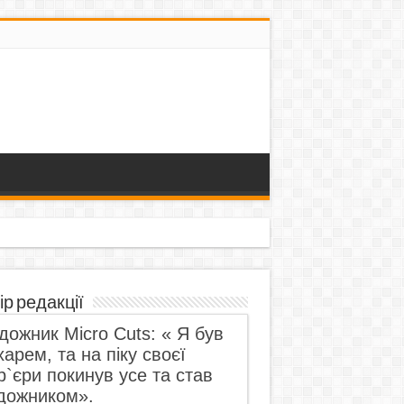
ір редакції
дожник Micro Cuts: « Я був
харем, та на піку своєї
р`єри покинув усе та став
дожником».