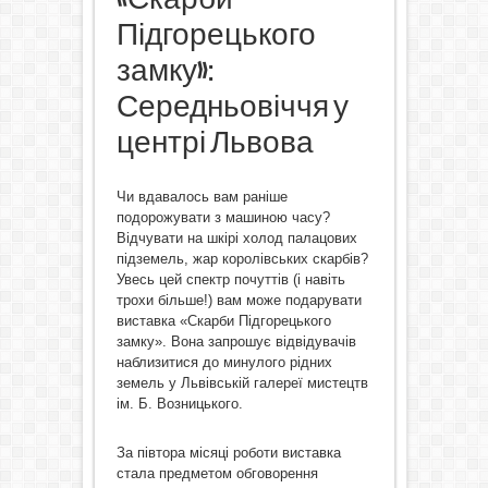
Підгорецького
замку»:
Середньовіччя у
центрі Львова
Чи вдавалось вам раніше
подорожувати з машиною часу?
Відчувати на шкірі холод палацових
підземель, жар королівських скарбів?
Увесь цей спектр почуттів (і навіть
трохи більше!) вам може подарувати
виставка «Скарби Підгорецького
замку». Вона запрошує відвідувачів
наблизитися до минулого рідних
земель у Львівській галереї мистецтв
ім. Б. Возницького.
За півтора місяці роботи виставка
стала предметом обговорення