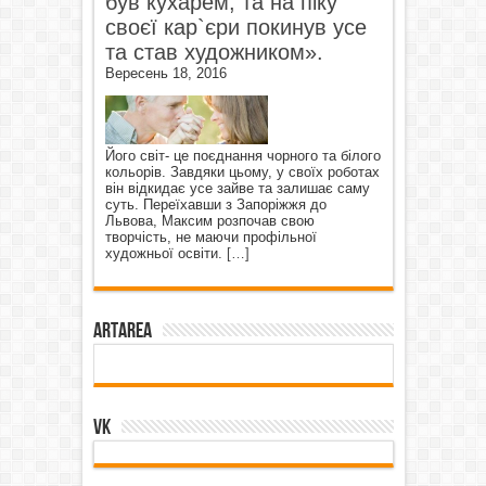
був кухарем, та на піку
своєї кар`єри покинув усе
та став художником».
Вересень 18, 2016
Його світ- це поєднання чорного та білого
кольорів. Завдяки цьому, у своїх роботах
він відкидає усе зайве та залишає саму
суть. Переїхавши з Запоріжжя до
Львова, Максим розпочав свою
творчість, не маючи профільної
художньої освіти.
[…]
ArtArea
VK