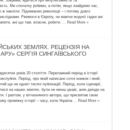
ик. Зокрема, йдеться про імпульсивність та
ість. Ми спочатку робимо, а потім, якщо знайдемо час,
 ж накоїли. Піднімаємо революції – і потому довго
наслідками. Рвемося в Європу, не маючи жодної гадки ані
апити, ані що там, власне, робити. ...
Read More »
ЕЙСЬКИХ ЗЕМЛЯХ. РЕЦЕНЗІЯ НА
АРУ» СЕРГІЯ СИНГАЇВСЬКОГО
десятих років 20 століття. Переламний період в історії
еспублік. Період, про який написано сотні книжок і який,
тий ще не однієї тисячі публікацій. Період, коли сценарії,
лися на наших землях, були не менш цікаві, аніж деінде на
я. І раптом, у вітчизняного автора, що присвятив свою
ому проміжку історії – часу, коли Україна ...
Read More »