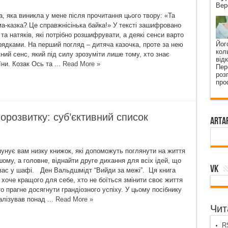
Вер
, яка виникла у мене після прочитання цього твору: «Та
ма-казка? Це справжнісінька байка!» У тексті зашифровано
 та натяків, які потрібно розшифрувати, а деякі сенси варто
Йог
рядками. На перший погляд – дитяча казочка, проте за нею
кол
ний сенс, який під силу зрозуміти лише тому, хто знає
від
їни. Козак Ось та ...
Read More »
Пер
роз
про
орозвитку: суб’єктивний список
ArtA
опунує вам низку книжок, які допоможуть поглянути на життя
шому, а головне, віднайти друге дихання для всіх ідей, що
VK
вас у шафі. Ден Вальдшмідт “Вийди за межі”. Ця книга
 хоче кращого для себе, хто не боїться змінити своє життя
о прагне досягнути грандіозного успіху. У цьому посібнику
алізував понад ...
Read More »
Чита
RS