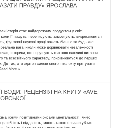
АЗАТИ ПРАВДУ» ЯРОСЛАВА
оли історія стає найдорожчим продуктом у світі
, коли її пишуть, переписують, замовчують, викреслюють і
ь, ґрунтовні наукові праці важать більше за будь-яке
я реальна вага інколи може дорівнювати незалежності
ночас, історики, що порушують життєво важливі питання
го та всесвітнього характеру, прирівнюються до перших
. До тих, хто здатен силою свого інтелекту врятувати
Read More »
 ВОДИ: РЕЦЕНЗІЯ НА КНИГУ «AVE,
ЬОВСЬКОЇ
усіма їхніми позитивними рисами ментальності, як-то
целюбність і відданість, мають також кілька згубних