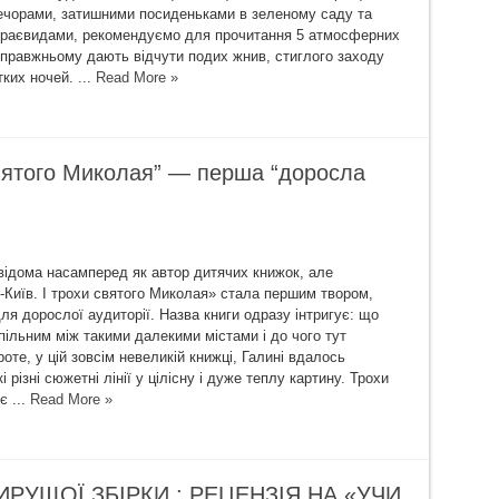
ечорами, затишними посиденьками в зеленому саду та
раєвидами, рекомендуємо для прочитання 5 атмосферних
о-справжньому дають відчути подих жнив, стиглого заходу
тких ночей. ...
Read More »
святого Миколая” — перша “доросла
відома насамперед як автор дитячих книжок, але
Київ. І трохи святого Миколая» стала першим твором,
ля дорослої аудиторії. Назва книги одразу інтригує: що
пільним між такими далекими містами і до чого тут
те, у цій зовсім невеликій книжці, Галині вдалось
і різні сюжетні лінії у цілісну і дуже теплу картину. Трохи
є ...
Read More »
РУЩОЇ ЗБІРКИ : РЕЦЕНЗІЯ НА «УЧИ