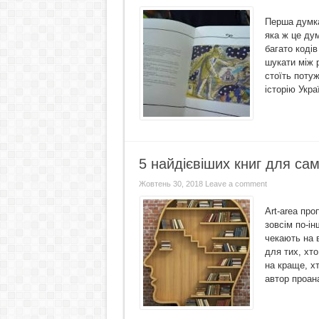
Перша думка
яка ж це ду
багато кодів
шукати між 
стоїть потуж
історію Укра
5 найдієвіших книг для сам
Жовтень 30, 2018
Leave a comment
Art-area пр
зовсім по-ін
чекають на 
для тих, хто
на краще, хт
автор проан