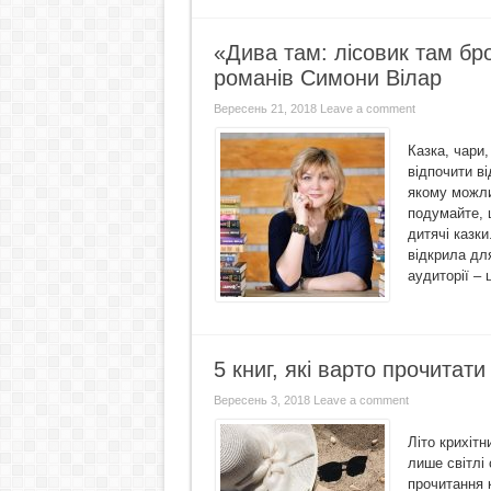
«Дива там: лісовик там бр
романів Симони Вілар
Вересень 21, 2018
Leave a comment
Казка, чари,
відпочити ві
якому можли
подумайте, 
дитячі казки
відкрила дл
аудиторії – 
5 книг, які варто прочитати
Вересень 3, 2018
Leave a comment
Літо крихіт
лише світлі 
прочитання 