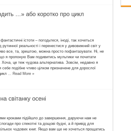
одить …» або коротко про цикл
 фантастичні істоти – погодьтеся, іноді, так хочеться
д рутинної реальності і перенестися у дивовижний світ у
во все, та, зрештою, можна просто пофантазувати. Ні, не
що я пропоную Вам подивитись мультики чи почитати
. Хоча, це теж чудова альтернатива. Зовсім, недавно я
я себе подібне чтиво цілком призначене для дорослої
цикл ...
Read More »
 на світанку осені
ними кроками підійшло до завершення, даруючи нам не
спогади про спекотні та дощові будні, а й привід для
кількох чудових книг. Якщо вам ще не хочеться прощатись