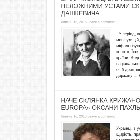
НЕЛОЖНИМИ УСТАМИ СК
ДАШКЕВИЧА
Липень 16, 2018
Leave a comment
У період, к
маніпуляцій
міфологізуют
золото. Їхн
країни. Вод
національно
осіб держави
державу ...
НАЧЕ СКЛЯНКА КРИЖАНОЇ
EUROPA» ОКСАНИ ПАХЛ
Липень 16, 2018
Leave a comment
Українці, з 
щирість, пра