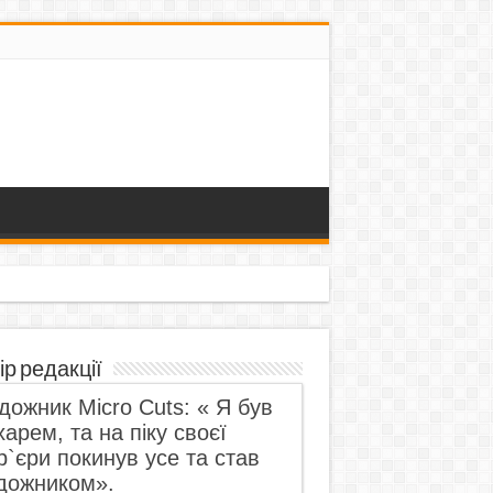
ір редакції
дожник Micro Cuts: « Я був
харем, та на піку своєї
р`єри покинув усе та став
дожником».