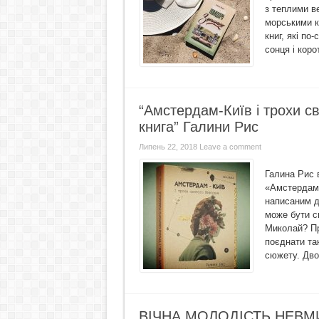
з теплими в
морськими к
книг, які п
сонця і коро
“Амстердам-Київ і трохи 
книга” Галини Рис
Липень 22, 2018
Leave a comment
Галина Рис 
«Амстердам-
написаним д
може бути с
Миколай? Про
поєднати так
сюжету. Дво
ВІЧНА МОЛОДІСТЬ НЕВМИ