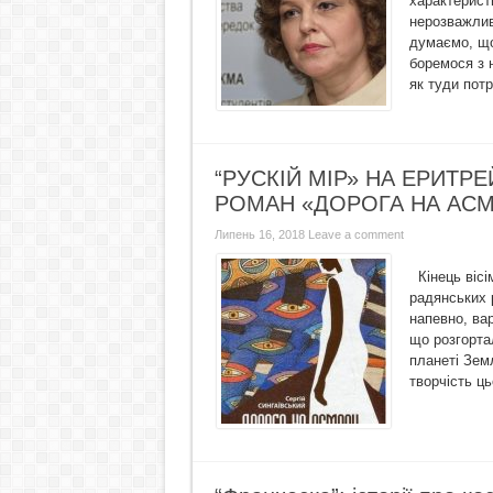
характерист
нерозважлив
думаємо, що
боремося з 
як туди потр
“РУСКІЙ МІР» НА ЕРИТР
РОМАН «ДОРОГА НА АСМ
Липень 16, 2018
Leave a comment
Кінець вісім
радянських р
напевно, вар
що розгорта
планеті Земл
творчість ць