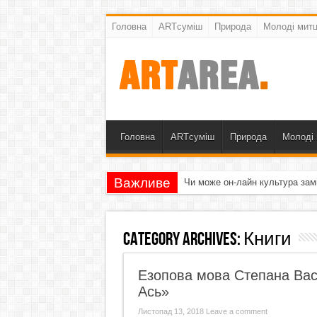
Головна
ARTсуміш
Природа
Молоді митц
Головна
ARTсуміш
Природа
Молоді 
Важливе
Чи може он-лайн культура зам
Category Archives:
Книги
Езопова мова Степана Васи
Ась»
Листопад 13, 2018
Leave a comment