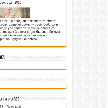
есень 18, 2016
о світ- це поєднання чорного та білого
ьорів. Завдяки цьому, у своїх роботах він
кидає усе зайве та залишає саму суть.
еїхавши з Запоріжжя до Львова, Максим
почав свою творчість, не маючи
фільної художньої освіти.
[…]
rea
ти по RSS
S - Публікації