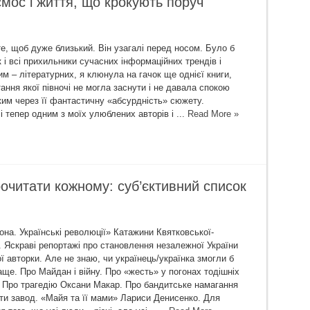
осмос і життя, що крокують поруч
те, щоб дуже близький. Він узагалі перед носом. Було б
 і всі прихильники сучасних інформаційних трендів і
м – літературних, я клюнула на гачок ще однієї книги,
ання якої півночі не могла заснути і не давала спокою
ким через її фантастичну «абсурдність» сюжету.
 тепер одним з моїх улюблених авторів і ...
Read More »
рочитати кожному: суб’єктивний список
она. Українські революції» Катажини Квятковської-
 Яскраві репортажі про становлення незалежної України
ї авторки. Але не знаю, чи українець/українка змогли б
аще. Про Майдан і війну. Про «жесть» у погонах тодішніх
в. Про трагедію Оксани Макар. Про бандитське намагання
ти завод. «Майя та її мами» Лариси Денисенко. Для