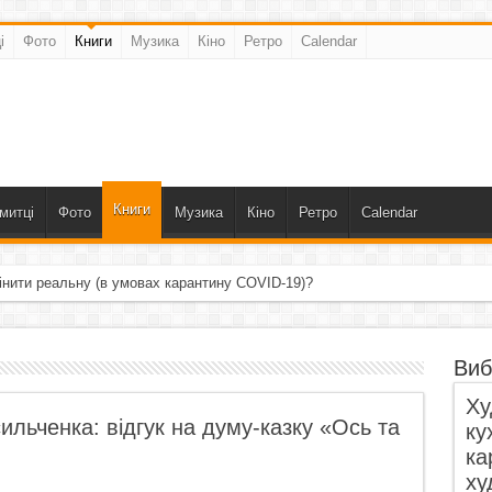
і
Фото
Книги
Музика
Кіно
Ретро
Calendar
Книги
митці
Фото
Музика
Кіно
Ретро
Calendar
інити реальну (в умовах карантину COVID-19)?
Виб
Ху
льченка: відгук на думу-казку «Ось та
ку
ка
ху