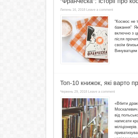
“Франческа”: історії про к
Липень 16, 2018
Leave a comment
“Космос не 
бажання” Як
включно з ци
після прочит
своїм близь
Винуватцем і
Топ-10 книжок, які варто п
Червень 29, 2018
Leave a comment
«Вбити драк
Москалевич.
від польсько
написати кр
міліціонері
приватизува