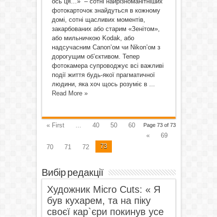
ось ця…» – сотні найрізноманітніших
фотокарточок знайдуться в кожному
домі, сотні щасливих моментів,
закарбованих або старим «Зенітом»,
або мильничкою Kоdak, або
надсучасним Canon’ом чи Nikon’ом з
дорогущим об’єктивом. Тепер
фотокамера супроводжує всі важливі
події життя будь-якої прагматичної
людини, яка хоч щось розуміє в ...
Read More »
« First
...
40
50
60
Page 73 of 73
«
69
73
70
71
72
Вибір редакції
Художник Micro Cuts: « Я
був кухарем, та на піку
своєї кар`єри покинув усе