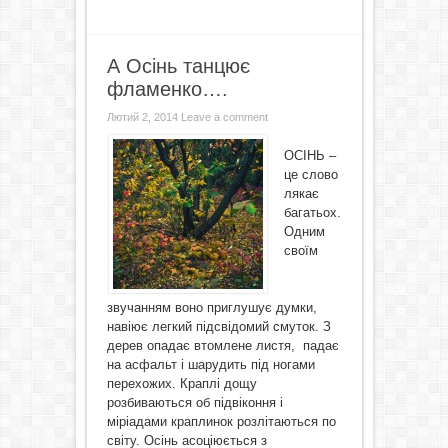
А Осінь танцює
фламенко….
Лютий 2, 2014
Leave a comment
ОСІНЬ –
це слово
лякає
багатьох.
Одним
своїм
звучанням воно приглушує думки,
навіює легкий підсвідомий смуток. З
дерев опадає втомлене листя, падає
на асфальт і шарудить під ногами
перехожих. Краплі дощу
розбиваються об підвіконня і
міріадами краплинок розлітаються по
світу. Осінь асоціюється з