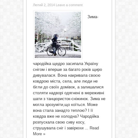
Лютий 2, 2014
Leave a comment
Зима-
чародійка щедро засипала Україну
снігом і вперше за багато років щиро
дивувалася. Вона накривала своєю
ковдрою міста, села, але люди не
бігли до своїх домівок, а залишалися
столяти надворі одягнені в мереживні
шати з танцюристок-сніжинок. Зима не
могла зрозуміти,що коїться. Може
вона стала занадто теплою? І її
ковдра вже не холодна? Чародійка
розпускала свою сиву косу,
струшувала сніг і завірюхи ...
Read
More »