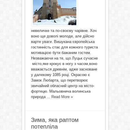
невеличке та по-своєму чарівне. Хоч
воно ще доволі молоде, але дійсно
варте уваги. Вишукана європейська
гостинність стає для кожного туриста
мотивацією бути бажаним гостем.
Незважаючи на те, що Луцьк сучасне
місто,яке крокує в ногу з часом,воно
вважається древнім, адже засноване
у далекому 1085 році. Окрасою є
Замок Любарта, що перетворює
звичайний обласний центр на місто-
фортецю. Мальовнича волинська
природа ...
Read More »
Зима, яка раптом
потепліла