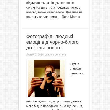
відмиранням, з кінцем колишніх
сонячних днів та з початком чогось
нового, може невеселого. Давайте на
хвильку заплющимо ...
Read More »
Фотографія: людські
емоції від чорно-білого
до кольорового
Лютий 2, 2014
Leave a comment
«Тут я
вперше
рушила з
велосипедом…о, а це з святкування
мого 5 дня народження…а ще ось ця,