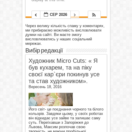
СЕР 2026
Через велику кількість спаму у коментарях,
ми прибираємо можливість висловлювати
думки на сайті. Ви маєте змогу
висловлюватись у наших соціальний
мережах.
Вибір редакції
Художник Micro Cuts: « Я
був кухарем, та на піку
своєї кар`єри покинув усе
та став художником».
Вересень 18, 2016
Його світ- це поєднання чорного та білого
кольорів. Завдяки цьому, у своїх роботах
він відкидає усе зайве та залишає саму
суть. Переїхавши з Запоріжжя до
Львова, Максим розпочав свою
творчість, не маючи профільної