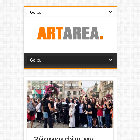
Зйомки фільму