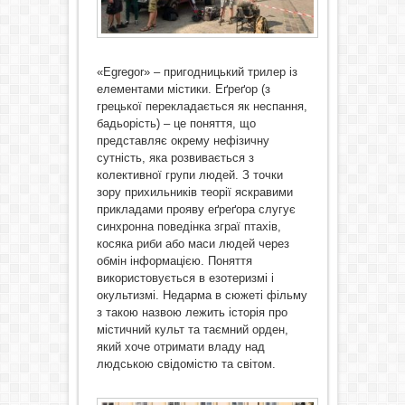
«Egregor» – пригодницький трилер із
елементами містики. Еґреґор (з
грецької перекладається як неспання,
бадьорість) – це поняття, що
представляє окрему нефізичну
сутність, яка розвивається з
колективної групи людей. З точки
зору прихильників теорії яскравими
прикладами прояву еґреґора слугує
синхронна поведінка зграї птахів,
косяка риби або маси людей через
обмін інформацією. Поняття
використовується в езотеризмі і
окультизмі. Недарма в сюжеті фільму
з такою назвою лежить історія про
містичний культ та таємний орден,
який хоче отримати владу над
людською свідомістю та світом.