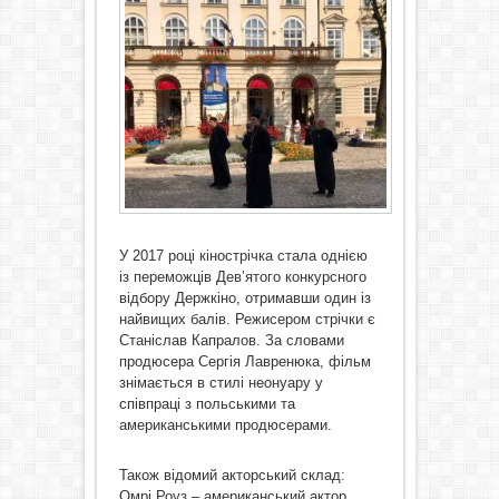
У 2017 році кінострічка стала однією
із переможців Дев’ятого конкурсного
відбору Держкіно, отримавши один із
найвищих балів. Режисером стрічки є
Станіслав Капралов. За словами
продюсера Сергія Лавренюка, фільм
знімається в стилі неонуару у
співпраці з польськими та
американськими продюсерами.
Також відомий акторський склад:
Омрі Роуз – американський актор,