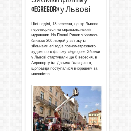
«Egregor» у Львові
Цієї неділі, 13 вересня, центр Львова
перетворився на справжнісінький
мурашник. На Площі Ринок зібралось
близько 200 людей у зв’язку із
зйомками епізодів повнометражного
художнього фільму «Egregor». Зйомки
у Львові стартували ще 8 вересня, в
Аеропорту ім. Данила Галицького,
щоправда поступалися вчорашнім за
масовістю.