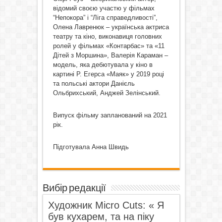
відомий своєю участю у фільмах
“Непокора” і “Ліга справедливості”,
Олена Лавренюк – українська актриса
театру та кіно, виконавиця головних
ролей у фільмах «Контарбас» та «11
Дітей з Моршина», Валерія Караман –
модель, яка дебютувала у кіно в
картині Р. Егерса «Маяк» у 2019 році
та польські актори Данієль
Ольбрихський, Анджей Зелінський.
Випуск фільму запланований на 2021
рік.
Підготувала Анна Швидь
Вибір редакції
Художник Micro Cuts: « Я
був кухарем, та на піку