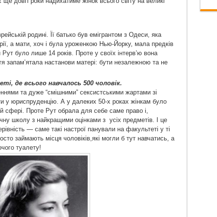
ще довгі роки надихатиме жінок всього світу на великі
рейській родині. Її батько був емігрантом з Одеси, яка
рії, а мати, хоч і була уроженкою Нью-Йорку, мала предків
 Рут було лише 14 років. Проте у своїх інтерв’ю вона
тя запам’ятала настанови матері: бути незалежною та не
еті, де всього навчалось 500 чоловік.
еннями та дуже “смішними” сексистськими жартами зі
ти у юриспруденцію. А у далеких 50-х роках жінкам було
й сфері. Проте Рут обрала для себе саме право і,
ну школу з найкращими оцінками з усіх предметів. І це
івність — саме такі настрої панували на факультеті у ті
осто займають місця чоловіків,які могли б тут навчатись, а
очого туалету!