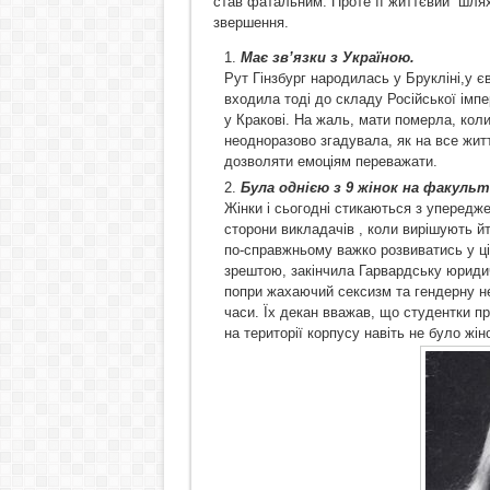
став фатальним. Проте її життєвий шлях 
звершення.
Має зв’язки з Україною.
Рут Гінзбург народилась у Брукліні,у єв
входила тоді до складу Російської імпе
у Кракові. На жаль, мати померла, коли
неодноразово згадувала, як на все жит
дозволяти емоціям переважати.
Була однією з 9 жінок на факульт
Жінки і сьогодні стикаються з упередж
сторони викладачів , коли вирішують й
по-справжньому важко розвиватись у ці
зрештою, закінчила Гарвардську юридич
попри жахаючий сексизм та гендерну нер
часи. Їх декан вважав, що студентки пр
на території корпусу навіть не було жін