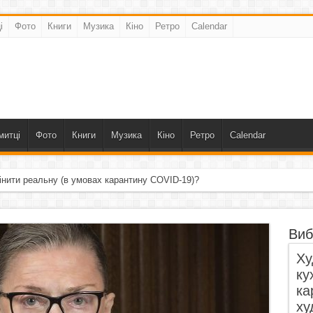
і
Фото
Книги
Музика
Кіно
Ретро
Calendar
митці
Фото
Книги
Музика
Кіно
Ретро
Calendar
інити реальну (в умовах карантину COVID-19)?
Виб
Ху
ку
ка
ху