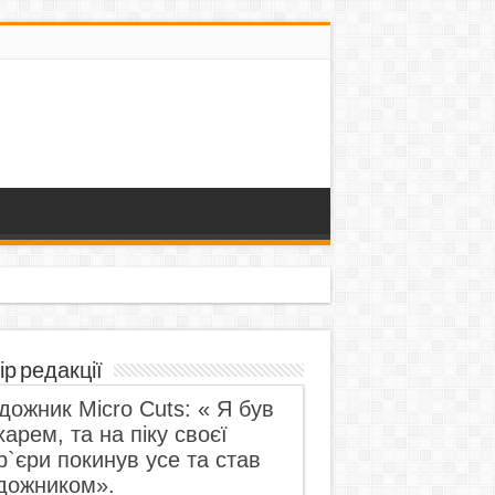
ір редакції
дожник Micro Cuts: « Я був
харем, та на піку своєї
р`єри покинув усе та став
дожником».