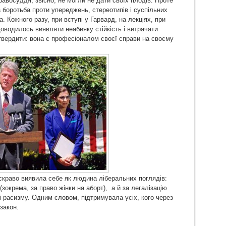
равосуддя, звісно, не могли не дати своїх плодів. Проте
та боротьба проти упереджень, стереотипів і суспільних
. Кожного разу, при вступі у Гарвард, на лекціях, при
доводилось виявляти неабияку стійкість і витрачати
 утвердити: вона є професіоналом своєї справи на своєму
скраво виявила себе як людина ліберальних поглядів:
зокрема, за право жінки на аборт), а й за легалізацію
і расизму. Одним словом, підтримувала усіх, кого через
 закон.