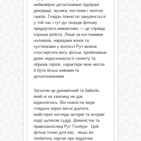
неймовірно деталізовано підібрані
декорації, музика, костюми і зачіски
героїв. Глядач повністю занурюється
у той час і тут до творців фільму
придертися неможливо — це справді
хороша робота. Лише за костюмами
чоловіків, нарядами жінок та
хустинками у волоссі Рут можна
спостерігати весь фільм, пробачивши
деякі недосконалості сюжету та
образів героїв, характери яких могли
б бути більш живими та
деталізованими.
Загалом це динамічний та байопік,
який ні на хвилину не дає
відволіктись. Він повністю веде
глядача через якісні діалоги,
майстерні погляди акторів та яскраві
події шляхом судді, феміністки та
правозахисниці Рут Гінзбург. Цей
фільм точно для вас, якщо ви
любитель картин про видатних