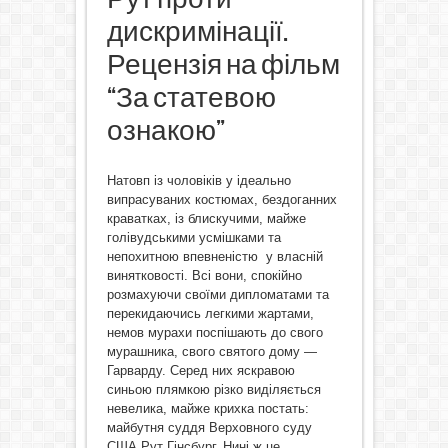
дискримінації.
Рецензія на фільм
“За статевою
ознакою”
Натовп із чоловіків у ідеально
випрасуваних костюмах, бездоганних
краватках, із блискучими, майже
голівудськими усмішками та
непохитною впевненістю у власній
винятковості. Всі вони, спокійно
розмахуючи своїми дипломатами та
перекидаючись легкими жартами,
немов мурахи поспішають до свого
мурашника, свого святого дому —
Гарварду. Серед них яскравою
синьою плямкою різко виділяється
невелика, майже крихка постать:
майбутня суддя Верховного суду
США Рут Гінсбург. Нині ж це