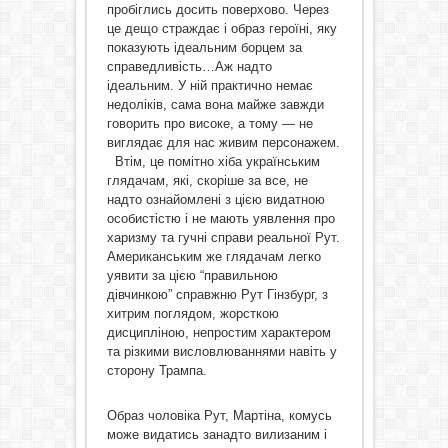
пробіглись досить поверхово. Через
це дещо страждає і образ героїні, яку
показують ідеальним борцем за
справедливість…Аж надто
ідеальним. У ній практично немає
недоліків, сама вона майже завжди
говорить про високе, а тому — не
виглядає для нас живим персонажем.
Втім, це помітно хіба українським
глядачам, які, скоріше за все, не
надто ознайомлені з цією видатною
особистістю і не мають уявлення про
харизму та гучні справи реальної Рут.
Американським же глядачам легко
уявити за цією “правильною
дівчинкою” справжню Рут Гінзбург, з
хитрим поглядом, жорсткою
дисципліною, непростим характером
та різкими висловлюваннями навіть у
сторону Трампа.
Образ чоловіка Рут, Мартіна, комусь
може видатись занадто вилизаним і