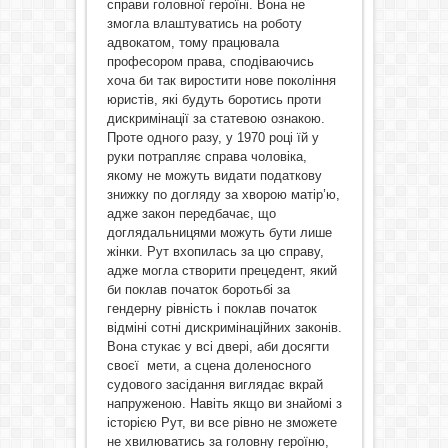
справи головної героїні. Вона не
змогла влаштуватись на роботу
адвокатом, тому працювала
професором права, сподіваючись
хоча би так виростити нове покоління
юристів, які будуть боротись проти
дискримінації за статевою ознакою.
Проте одного разу, у 1970 році їй у
руки потрапляє справа чоловіка,
якому не можуть видати податкову
знижку по догляду за хворою матір’ю,
адже закон передбачає, що
доглядальницями можуть бути лише
жінки. Рут вхопилась за цю справу,
адже могла створити прецедент, який
би поклав початок боротьбі за
гендерну рівність і поклав початок
відміні сотні дискримінаційних законів.
Вона стукає у всі двері, аби досягти
своєї мети, а сцена доленосного
судового засідання виглядає вкрай
напруженою. Навіть якщо ви знайомі з
історією Рут, ви все рівно не зможете
не хвилюватись за головну героїню,