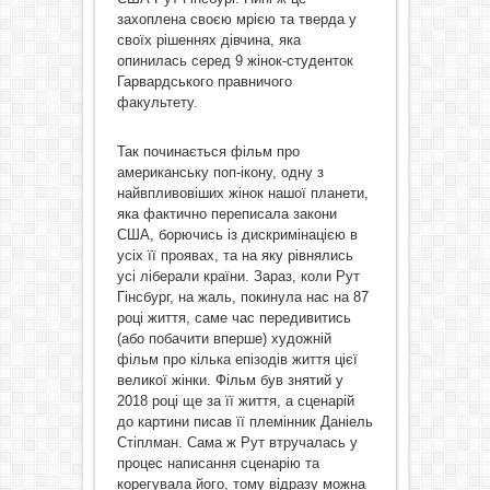
захоплена своєю мрією та тверда у
своїх рішеннях дівчина, яка
опинилась серед 9 жінок-студенток
Гарвардського правничого
факультету.
Так починається фільм про
американську поп-ікону, одну з
найвпливовіших жінок нашої планети,
яка фактично переписала закони
США, борючись із дискримінацією в
усіх її проявах, та на яку рівнялись
усі ліберали країни. Зараз, коли Рут
Гінсбург, на жаль, покинула нас на 87
році життя, саме час передивитись
(або побачити вперше) художній
фільм про кілька епізодів життя цієї
великої жінки. Фільм був знятий у
2018 році ще за її життя, а сценарій
до картини писав її племінник Даніель
Стіплман. Сама ж Рут втручалась у
процес написання сценарію та
корегувала його, тому відразу можна