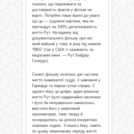
сказати, що переживати за
достовірність фактів у фільмі не
варто. Потрібно лише брати до уваги,
що це — художня картина, яка не
претендує на 100% деталізованість
життя Рут. На відміну від
документального фільму про неї,
який вийшов у тому ж році під назвою
“RBG” (так у США її називають за
ініціалами імені — Рут Бейдер
Гінзбург).
Сюжет фільму охоплює дві частини
життя знаменитої судді: її навчання у
Гарварді та перша гучна справа. С
одного боку це добре, адже реальне
життя Рут було надвичайно насичене
і було би неправильно намагатись
вмістити його у невеликий
хронометраж, тому творці й
зосередились на цілком конкретних
знакових подіях. З іншого боку, навіть
по цьому невеликому періоді життя