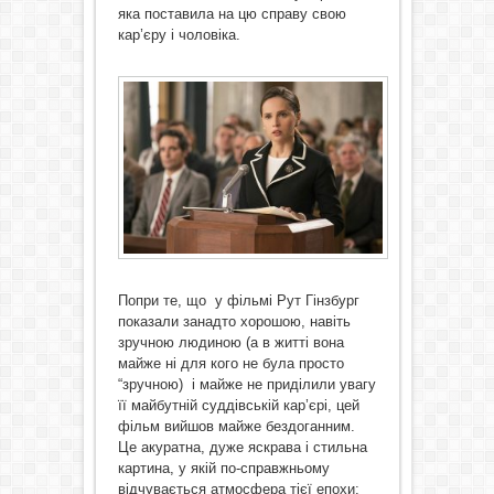
яка поставила на цю справу свою
кар’єру і чоловіка.
Попри те, що у фільмі Рут Гінзбург
показали занадто хорошою, навіть
зручною людиною (а в житті вона
майже ні для кого не була просто
“зручною) і майже не приділили увагу
її майбутній суддівській кар’єрі, цей
фільм вийшов майже бездоганним.
Це акуратна, дуже яскрава і стильна
картина, у якій по-справжньому
відчувається атмосфера тієї епохи: