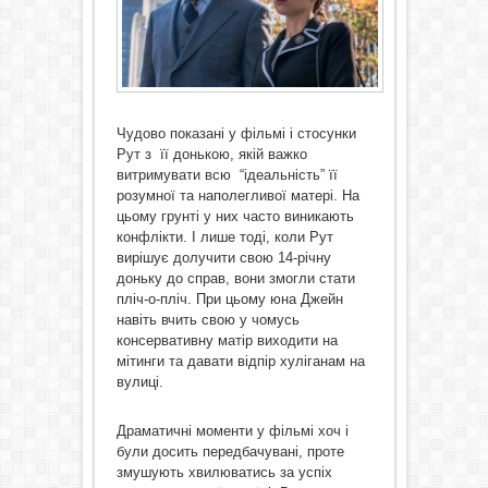
Чудово показані у фільмі і стосунки
Рут з її донькою, якій важко
витримувати всю “ідеальність” її
розумної та наполегливої матері. На
цьому грунті у них часто виникають
конфлікти. І лише тоді, коли Рут
вирішує долучити свою 14-річну
доньку до справ, вони змогли стати
пліч-о-пліч. При цьому юна Джейн
навіть вчить свою у чомусь
консервативну матір виходити на
мітинги та давати відпір хуліганам на
вулиці.
Драматичні моменти у фільмі хоч і
були досить передбачувані, проте
змушують хвилюватись за успіх