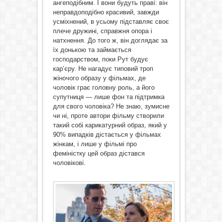
ангеподібним. І вони будуть праві: він
неправдоподібно красивий, завжди
усміхнений, в усьому підставляє своє
плече дружині, справжня опора і
натхнення. До того ж, він доглядає за
їх донькою та займається
господарством, поки Рут будує
кар’єру. Не нагадує типовий троп
жіночого образу у фільмах, де
чоловік грає головну роль, а його
супутниця — лише фон та підтримка
для свого чоловіка? Не знаю, зумисне
чи ні, проте автори фільму створили
такий собі карикатурний образ, який у
90% випадків дістається у фільмах
жінкам, і лише у фільмі про
феміністку цей образ дістався
чоловікові.