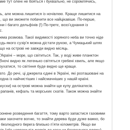
аме тут олені не бояться і буквально, не соромлячись,
нь, але можна лишитися із ночівлею. Краще лишитися на
ть, що ви зможете побачити все найцікавіше. По-перше,
и і багато дельфінів (!) По-третє, возз’єднання із
с.
рема розмова. Такої видимості зоряного неба ви точно ніде
будь-якого сузір’я можна дістати рукою, а Чумацький шлях
, що на острові не завжди видно місяць.
 Україні – море, що світиться. Так, у воді живе планктон
 Вночі видно як легенько світяться гребені хвиль, але якщо
 рухатися, то світіння буде видно ще краще.
то. До речі, ці джерела єдині в Україні, які розташовані на
дна із найчистіших і найсмачніших у нашій країні.
закуски) на острові можна знайти ще купу делікатесів.
апанів, кефаль та морських скатів. Також можна знайти
оронене розведення багаття, тому варто запастися газовими
таки захочете вогню, то знайти дерева буде дуже важко, бо
 безлюдного берега близько п’яти кілометрів. Якщо ви
ів (або навпаки від маяків до коси чи безлюдного пляжу),