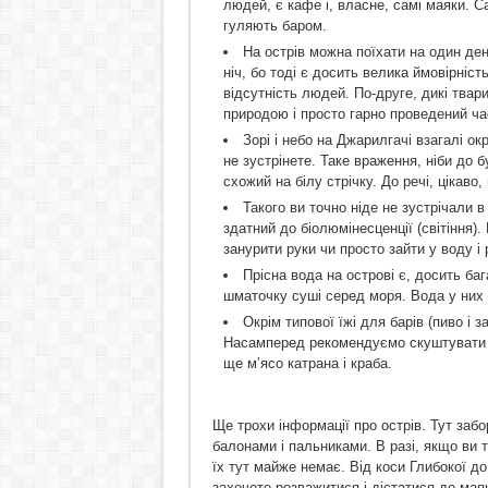
людей, є кафе і, власне, самі маяки. С
гуляють баром.
На острів можна поїхати на один де
ніч, бо тоді є досить велика ймовірніс
відсутність людей. По-друге, дикі тварин
природою і просто гарно проведений ча
Зорі і небо на Джарилгачі взагалі ок
не зустрінете. Таке враження, ніби до 
схожий на білу стрічку. До речі, цікаво
Такого ви точно ніде не зустрічали в
здатний до біолюмінесценції (світіння).
занурити руки чи просто зайти у воду і
Прісна вода на острові є, досить бага
шматочку суші серед моря. Вода у них о
Окрім типової їжі для барів (пиво і 
Насамперед рекомендуємо скуштувати р
ще м’ясо катрана і краба.
Ще трохи інформації про острів. Тут заб
балонами і пальниками. В разі, якщо ви 
їх тут майже немає. Від коси Глибокої до
захочете розважитися і дістатися до маяк