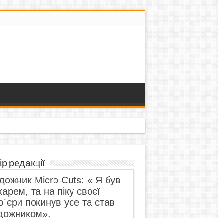
ір редакції
дожник Micro Cuts: « Я був
харем, та на піку своєї
р`єри покинув усе та став
дожником».