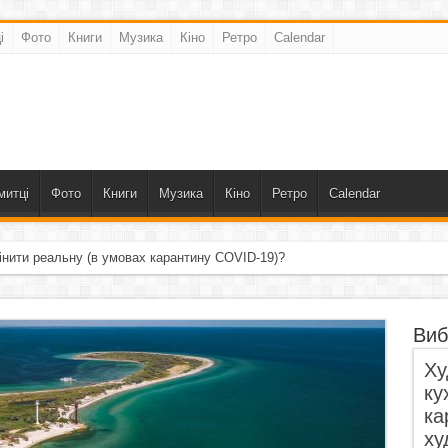
і
Фото
Книги
Музика
Кіно
Ретро
Calendar
митці
Фото
Книги
Музика
Кіно
Ретро
Calendar
інити реальну (в умовах карантину COVID-19)?
Виб
Ху
ку
ка
ху