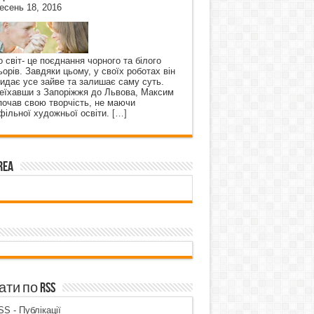
есень 18, 2016
о світ- це поєднання чорного та білого
ьорів. Завдяки цьому, у своїх роботах він
кидає усе зайве та залишає саму суть.
еїхавши з Запоріжжя до Львова, Максим
почав свою творчість, не маючи
фільної художньої освіти.
[…]
rea
ти по RSS
S - Публікації