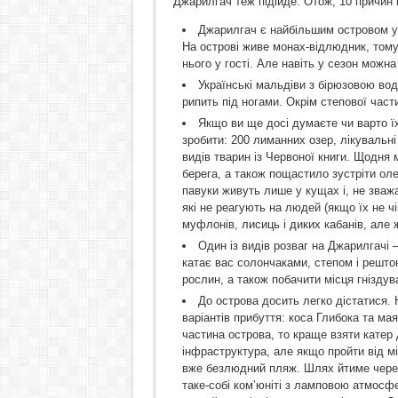
Джарилгач теж підійде. Отож, 10 причин 
Джарилгач є найбільшим островом у К
На острові живе монах-відлюдник, тому
нього у гості. Але навіть у сезон можн
Українські мальдіви з бірюзовою вод
рипить під ногами. Окрім степової части
Якщо ви ще досі думаєте чи варто їха
зробити: 200 лиманних озер, лікувальні г
видів тварин із Червоної книги. Щодня
берега, а також пощастило зустріти олені
павуки живуть лише у кущах і, не зважа
які не реагують на людей (якщо їх не чі
муфлонів, лисиць і диких кабанів, але 
Один із видів розваг на Джарилгачі 
катає вас солончаками, степом і рештою
рослин, а також побачити місця гніздув
До острова досить легко дістатися. 
варіантів прибуття: коса Глибока та ма
частина острова, то краще взяти катер 
інфраструктура, але якщо пройти від мі
вже безлюдний пляж. Шлях йтиме через 
таке-собі ком’юніті з ламповою атмосфе