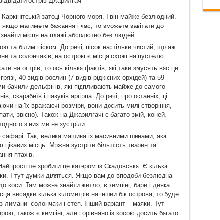
відвідати острів Джарилгач:
аркінітській затоці Чорного моря. І він майже безлюдний.
 якщо матимете бажання і час, то зможете завітати до
а знайти місця на пляжі абсолютно без людей.
ою та білим піском. До речі, пісок настільки чистий, що аж
ни та солончаків, на острові є місця схожі на пустелю.
ти на острів, то ось кілька фактів, які таки змусять вас це
рязі, 40 видів рослин (7 видів рідкісних орхідей) та 59
 ми бачили дельфінів, які підпливають майже до самого
в, скарабеїв і павуків аргіопа. До речі, про останніх, ці
ючи на їх вражаючі розміри, вони досить милі створіння,
пати, звісно). Також на Джарилгачі є багато змій, коней,
жодного з них ми не зустріли.
– сафарі. Так, велика машина із масивними шинами, яка
 цікавих місць. Можна зустріти більшість тварин та
ання птахів.
Найпростіше зробити це катером із Скадовська. Є кілька
яки. І тут думки діляться. Якщо вам до вподоби безлюдна
до коси. Там можна знайти житло, є кемпінг, бари і деяка
сця висадки кілька кілометрів на інший бік острова, то буде
лимани, солончаки і степ. Інший варіант – маяки. Тут
рою, також є кемпінг, але порівняно із косою досить багато