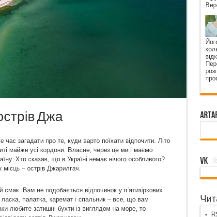
Вер
Йог
кол
від
Пер
роз
про
 острів Джа
ArtA
 час загадати про те, куди варто поїхати відпочити. Літо
иті майже усі кордони. Власне, через це ми і маємо
VK
їну. Хто сказав, що в Україні немає нічого особливого?
 місць – острів Джарилгач.
й смак. Вам не подобається відпочинок у п’ятизіркових
Чита
ласка, палатка, каремат і спальник – все, що вам
аки любите затишні бухти із виглядом на море, то
RS