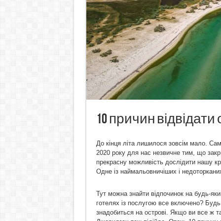
10 причин відвідати
До кінця літа лишилося зовсім мало. Саме
2020 року для нас незвичне тим, що закр
прекрасну можливість дослідити нашу кра
Одне із наймальовничіших і недоторканих
Тут можна знайти відпочинок на будь-яки
готелях із послугою все включено? Будь 
знадобиться на острові. Якщо ви все ж т