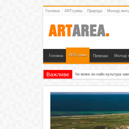
Головна
ARTсуміш
Природа
Молоді митц
ARTсуміш
Головна
Природа
Молоді 
Важливе
Чи може он-лайн культура зам