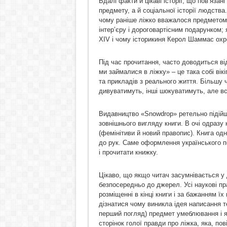
Вдалі факти й цікаві історії, що пов’язан
предмету, а й соціальної історії людства.
чому раніше ліжко вважалося предметом
інтер’єру і дороговартісним подарунком
XIV і чому історикиня Керол Шаммас охр
Під час прочитання, часто доводиться ві
ми займалися в ліжку» – це така собі вікіп
та прикладів з реального життя. Більшу ч
дивуватимуть, інші шокуватимуть, але вс
Видавництво «Snowdrop» ретельно підійш
зовнішнього вигляду книги. В очі одразу 
(фемінітиви й новий правопис). Книга одн
до рук. Саме оформлення українського п
і прочитати книжку.
Цікаво, що якщо читач засумнівається у 
безпосередньо до джерел. Усі наукові пр
розміщенні в кінці книги і за бажанням ї
дізнатися чому виникла ідея написання т
перший погляд) предмет умеблювання і я
сторінок голої правди про ліжка, яка, пов