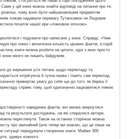
і з ліжком, стосуються не лише історії походження цього
 Саме у цій книзі можна знайти відповіді на питання про те,
 розкоші, чому воно було найшановнішим предметом
; яким ложам надавали перевагу Тутанхамон чи Людовик
естила початок нашої ери «ліжковою епохою».
дволіктися і подумати про написане у книзі. Справді, «Чим
едія про ліжко і величезна кількість цікавих фактів, історій
астину книги можна розбити на цитати, одні з яких просто
і вони нікого не лишить байдужим.
ло до вирішення усіх питань щодо перекладу та
кидається інтригуюча й гучна назва і тішить сам переклад
означно привертає увагу до себе ще до того, як береш її
ерекладу сприяє тому, щоб однозначно зацікавитися темою
достовірності наведених фактів, він зможе звернутися
аці та результати досліджень, на які спиралися автори,
х можна переглянути. Також на останніх сторінках можна
ексту про звичайний (але тепер ми знаємо, що це лише на
кі ситуації передували створенню книги. Майже 300
ірте, здивує кожного.