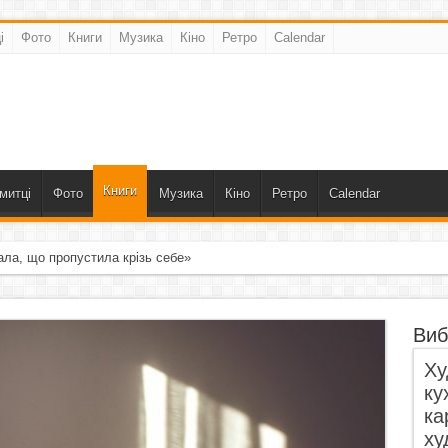
і
Фото
Книги
Музика
Кіно
Ретро
Calendar
Книги
митці
Фото
Музика
Кіно
Ретро
Calendar
ала, що пропустила крізь себе»
Виб
Ху
ку
ка
ху