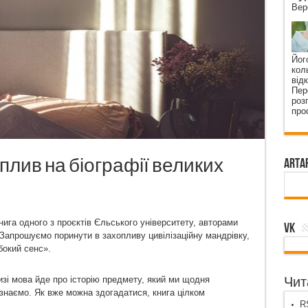
Вер
Йог
кол
від
Пер
роз
про
 вплив на біографії великих
ArtA
ига одного з проєктів Єльського університету, авторами
VK
«Запрошуємо поринути в захопливу цивілізаційну мандрівку,
бокий сенс».
изі мова йде про історію предмету, який ми щодня
Чита
 знаємо. Як вже можна здогадатися, книга цілком
RS