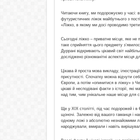
Читаючи книгу, ми подорожуємо у часі: 
футуристичних ліжок майбутнього з пост
«Ліжко, в якому ми досі проводимо трети
Сьогодні ліжко – приватне місце, яке не
таке сприйняття цього предмету з’явило
Дуррані відкривають цікавий світ найбіль
досліджено різноманітні аспекти місця д
Цікава й проста мова викладу, ілюстраці
присутності. Спочатку можна відчути се
Європи, а потім «опинитися в ліжку» з Че
цікаві й несподівані факти з історії, як
над тим, чим унікальне наше місце для с
Ще у XIX столітті, під час подорожей і в
щоночі. Залежно від вашого гаманця і ная
одному ложі з абсолютно незнайомими лю
народжували, вмирали і навіть вирішува