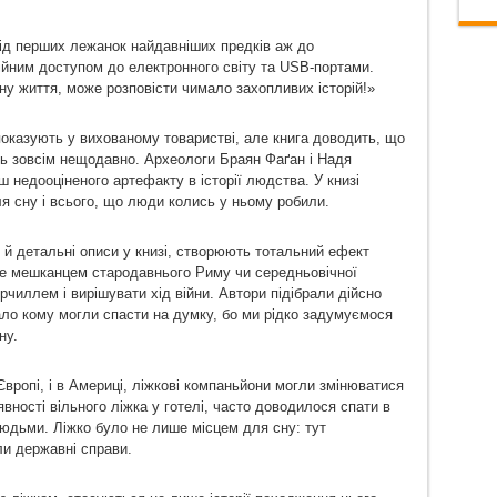
від перших лежанок найдавніших предків аж до
ійним доступом до електронного світу та USB-портами.
ну життя, може розповісти чимало захопливих історій!»
 показують у вихованому товаристві, але книга доводить, що
сь зовсім нещодавно. Археологи Браян Фаґан і Надя
ш недооціненого артефакту в історії людства. У книзі
ля сну і всього, що люди колись у ньому робили.
ї й детальні описи у книзі, створюють тотальний ефект
бе мешканцем стародавнього Риму чи середньовічної
рчиллем і вирішувати хід війни. Автори підібрали дійсно
і мало кому могли спасти на думку, бо ми рідко задумуємося
ну.
 Європі, і в Америці, ліжкові компаньйони могли змінюватися
вності вільного ліжка у готелі, часто доводилося спати в
дьми. Ліжко було не лише місцем для сну: тут
ли державні справи.