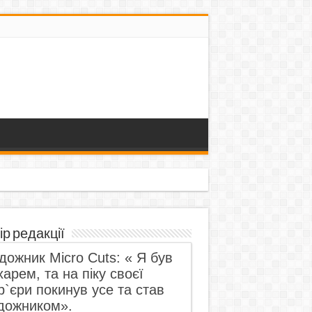
ір редакції
дожник Micro Cuts: « Я був
харем, та на піку своєї
р`єри покинув усе та став
дожником».