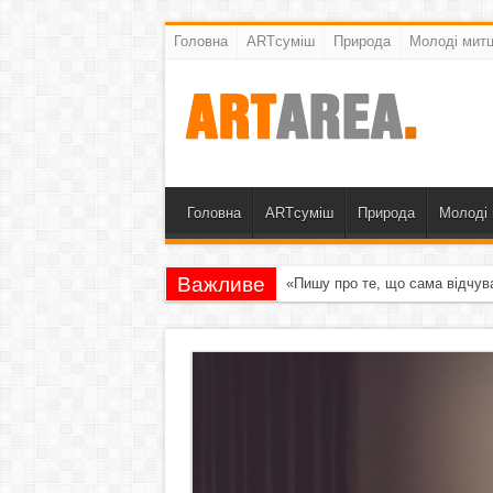
Головна
ARTсуміш
Природа
Молоді митц
Головна
ARTсуміш
Природа
Молоді 
Важливе
«Пишу про те, що сама відчув