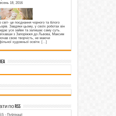
есень 18, 2016
о світ- це поєднання чорного та білого
ьорів. Завдяки цьому, у своїх роботах він
кидає усе зайве та залишає саму суть.
еїхавши з Запоріжжя до Львова, Максим
почав свою творчість, не маючи
фільної художньої освіти.
[…]
rea
ти по RSS
S - Публікації