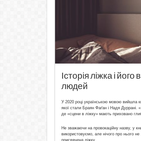
Історія ліжка і його
людей
У 2020 році українською мовою вийшла кн
якої стали Браян Фаґан і Надя Дуррані. 
де «сцени в ліжку» мають приховано гли
Не зважаючи на провокаційну назву, у кн
використовуємо, але нічого про нього не
присвячена ліжку.