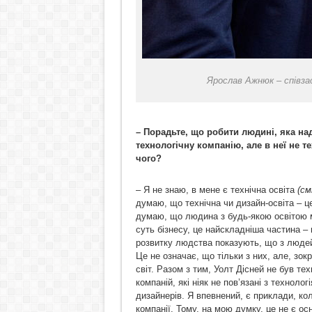
Ярослав Ажнюк – співза
– Порадьте, що робити людині, яка н
технологічну компанію, але в неї не т
чого?
– Я не знаю, в мене є технічна освіта
(см
думаю, що технічна чи дизайн-освіта – це
думаю, що людина з будь-якою освітою мо
суть бізнесу, це найскладніша частина – п
розвитку людства показують, що з людей
Це не означає, що тільки з них, але, зо
світ. Разом з тим, Уолт Дісней не був те
компаній, які ніяк не пов’язані з техноло
дизайнерів. Я впевнений, є приклади, к
компанії. Тому, на мою думку, це не є о