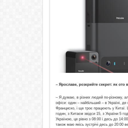
– Ярославе, розкрийте секрет: як ото
– Я думаю, в різних людей по-різному, ал
офіси: один – найбільший – в Україні, де
Франциско, і ще троє працюють у Китаї. Ц
годин, з Китаєм звідси 15, з України 5 год
Україною, це рівно з 08:00 і десь до 14:0
також маю якісь зустрічі десь до 20:00 