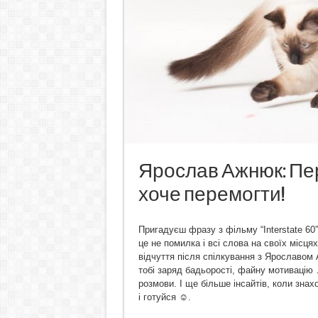
Ярослав Ажнюк: Пер
хоче перемогти!
Пригадуєш фразу з фільму “Interstate 60”:
це не помилка і всі слова на своїх місця
відчуття після спілкування з Ярославом
тобі заряд бадьорості, файну мотивацію …
розмови. І ще більше інсайтів, коли знах
і готуйся ☺.