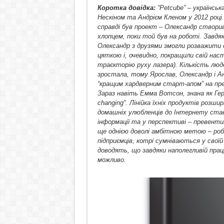
Коротка довідка:
“Petcube” – українсь
Нескіном та Андрієм Кленом у 2012 році. 
справді був проект – Олександр створив
хлопцем, поки той був на роботі. Завдя
Олександр з друзями змогли розважити 
цяткою і, очевидно, покращили свій нас
траєкторію руху лазера). Кількість люде
зростала, тому Ярослав,
Олександр і А
“кращим хардверним старт-апом” на пре
Зараз навіть Емма Вотсон, знана як Герм
changing”. Лінійка їхніх продуктів розш
домашніх улюбленців до Інтернету стає 
інформації та у перспективі – превент
ще однією доволі амбітною метою – роб
підприємців, котрі сумніваються у свої
доводять, що завдяки наполегливій прац
можливо.