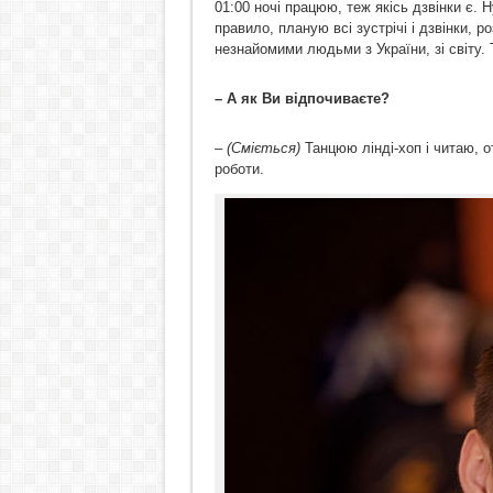
01:00 ночі працюю, теж якісь дзвінки є. Н
правило, планую всі зустрічі і дзвінки, 
незнайомими людьми з України, зі світу. 
–
А як Ви відпочиваєте?
–
(Сміється)
Танцюю лінді-хоп і читаю, о
роботи.