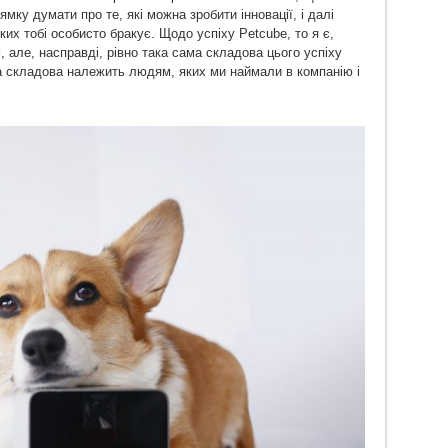
мку думати про те, які можна зробити інновації, і далі
их тобі особисто бракує. Щодо успіху Petcube, то я є,
 але, насправді, рівно така сама складова цього успіху
а складова належить людям, яких ми наймали в компанію і