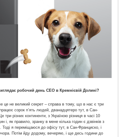
 виглядає робочий день СEO в Кремнієвій Долині?
е це не великий секрет – справа в тому, що в нас є три
 працює сорок п’ять людей, дванадцятеро тут, в Сан-
е три різних континенти, з Україною різниця в часі 10
ин і, як правило, зранку в мене кілька годин є дзвінків з
0. Тоді я переміщаюся до офісу тут, в Сан-Франциско, і
вечора. Потім йду додому, вечеряю, і ще десь години до