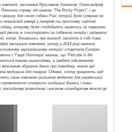
ка компанія, заснована Ярославом Ажнюком, Олександром
Починали справу під назвою “The Rocky Project”, і це
 іграшку для свого собаки Рокі, котрий дуже сумував за
ки невеличкій камері з лазером та простому сайтові
собаку, котрому дуже сподобалось ганятись за червоною
трій (могли ж спостерігати за собачкою онлайн і задавати
й, котрі, дізнавшись про винахід, захотіли й собі таке,
ндрій заснували компанію, котру у 2014 році назвали
стижному європейському конкурсі стартапів Europas.
іона з “Гаррі Поттера” вважає, що “Petcube is life
ирюється новими винаходами, а завдяки підключенню
можливим збирання даних про поведінку, аналіз цієї
ивна медицина для тварин. Одначе, хлопці працюють над
лять свою компанію рольовою моделлю для українських
й спроможності створити глобальні бізнеси і таки
і, постійному розвиткові і високим стандартам якості це