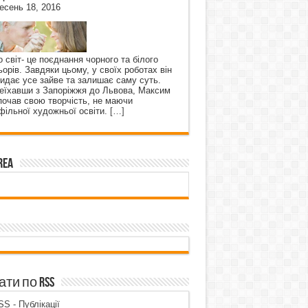
есень 18, 2016
о світ- це поєднання чорного та білого
ьорів. Завдяки цьому, у своїх роботах він
кидає усе зайве та залишає саму суть.
еїхавши з Запоріжжя до Львова, Максим
почав свою творчість, не маючи
фільної художньої освіти.
[…]
rea
ти по RSS
S - Публікації