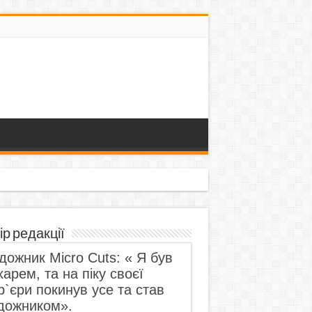
ір редакції
дожник Micro Cuts: « Я був
харем, та на піку своєї
р`єри покинув усе та став
дожником».