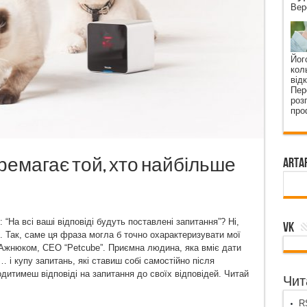
Вер
Йог
кол
від
Пер
роз
про
емагає той, хто найбільше
ArtA
 “На всі ваші відповіді будуть поставлені запитання”? Ні,
VK
х. Так, саме ця фраза могла б точно охарактеризувати мої
 Ажнюком, CEO “Petcube”. Приємна людина, яка вміє дати
 і купу запитань, які ставиш собі самостійно після
одитимеш відповіді на запитання до своїх відповідей. Читай
Чита
RS