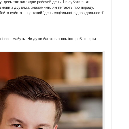
у, десь так виглядає робочий день. І в суботи я, як
розмови з друзями, знайомими, які питають про пораду,
Тобто субота – це такий “день соціальної відповідальності”.
т і все, мабуть. Не дуже багато чогось іще роблю, крім