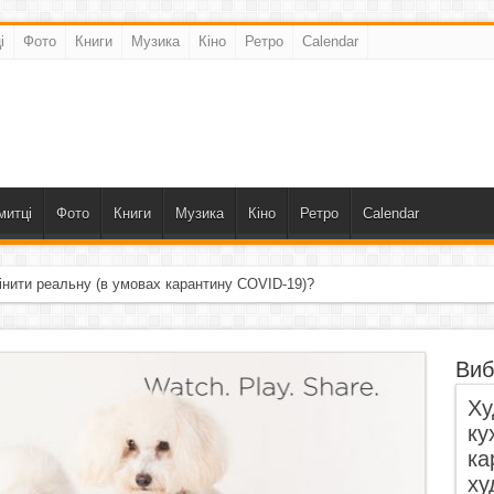
і
Фото
Книги
Музика
Кіно
Ретро
Calendar
митці
Фото
Книги
Музика
Кіно
Ретро
Calendar
інити реальну (в умовах карантину COVID-19)?
Виб
Ху
ку
ка
ху