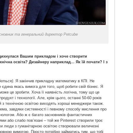
сновник та генеральний директор Petcube
адихнулася Вашим прикладом і хоче створити
ехнічна освіта? Дизайнеру наприклад… Як їй почати? І з
іється)
. Я закінчив прикладну математику в КПІ. Не
 єдина якась вимога для того, щоб робити свій бізнес. Я
же це зробити. Хоча її наявність логічна, тому що це
родукт і технології. Але, крім цього, останні 50-60 років
 з технічною освітою виходять хороші менеджери також.
крема, завдяки системності і певному способу мислення про
хнологом. Або ж є багато засновників фантастичних
гіями або слабо пов’язані – той же Pinterest створили троє
оли люди з гуманітарною освітою створювали величезні
сновною вимогою. Просто потрібно займатись тим, що тобі