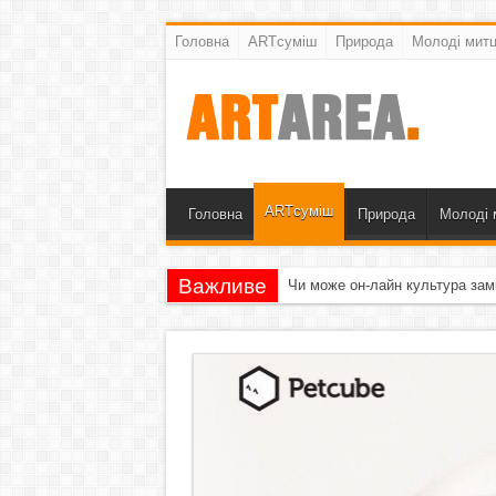
Головна
ARTсуміш
Природа
Молоді митц
ARTсуміш
Головна
Природа
Молоді 
Важливе
Чи може он-лайн культура зам