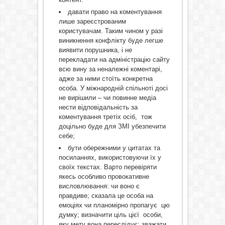
давати право на коментування
лише зареєстрованим
користувачам. Таким чином у разі
виникнення конфлікту буде легше
виявити порушника, і не
перекладати на адміністрацію сайту
всю вину за неналежні коментарі,
адже за ними стоїть конкретна
особа. У міжнародній спільноті досі
не вирішили – чи повинне медіа
нести відповідальність за
коментування третіх осіб, тож
доцільно буде для ЗМІ убезпечити
себе;
бути обережними у цитатах та
посиланнях, використовуючи їх у
своїх текстах. Варто перевіряти
якесь особливо провокативне
висловлювання: чи воно є
правдиве; сказала це особа на
емоціях чи планомірно пропагує цю
думку; визначити ціль цієї особи,
яку мету вона переслідує; зважати