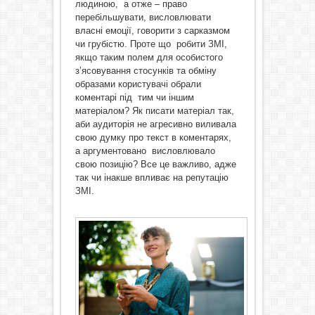
людиною, а отже – право
перебільшувати, висловлювати
власні емоції, говорити з сарказмом
чи грубістю. Проте що робити ЗМІ,
якщо таким полем для особистого
з’ясовування стосунків та обміну
образами користувачі обрали
коментарі під тим чи іншим
матеріалом? Як писати матеріал так,
аби аудиторія не агресивно виливала
свою думку про текст в коментарях,
а аргументовано висловлювало
свою позицію? Все це важливо, адже
так чи інакше впливає на репутацію
ЗМІ.