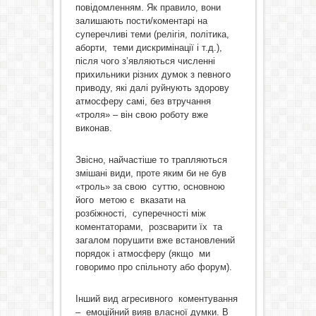
повідомленням. Як правило, вони
залишають пости/коментарі на
суперечливі теми (релігія, політика,
аборти, теми дискримінації і т.д.),
після чого з’являються численні
прихильники різних думок з певного
приводу, які далі руйнують здорову
атмосферу самі, без втручання
«троля» – він свою роботу вже
виконав.
Звісно, найчастіше то трапляються
змішані види, проте яким би не був
«троль» за свою суттю, основною
його метою є вказати на
розбіжності, суперечності між
коментаторами, розсварити їх та
загалом порушити вже встановлений
порядок і атмосферу (якщо ми
говоримо про спільноту або форум).
Інший вид агресивного коментування
– емоційний вияв власної думки. В