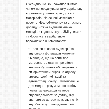
Очевидно,що ЗМІ важливо якимось
чином попереджувати таку вербальну
ворожнечу у коментарях до своїх
матеріалів. На основі матеріалів
проекту «Без обмежень» та власного
досвіду можна виділити кілька
методів, які допоможуть ЗМІ уникати
та боротись з вербальною
ворожнечею в коментарях:
вивчення своєї аудиторії та
відповідна фільтрація контенту.
Очевидно, що на сайті про
материнство стаття про аборт
викличе бурхливе обговорення з
використанням образ на адресу
автора такої публікації та
адміністрації сайту. Найголовніше
для медіа – розуміти, що навіть
позначка «редакція не несе
відповідальності за думку, яку
висловлює автор» не звільняє їх
від обов’язку фільтрувати свій
контент.