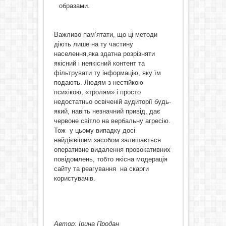
образами.
Важливо пам’ятати, що ці методи
діють лише на ту частину
населення,яка здатна розрізняти
якісний і неякісний контент та
фільтрувати ту інформацію, яку їм
подають. Людям з нестійкою
психікою, «тролям» і просто
недостатньо освіченій аудиторії будь-
який, навіть незначний привід, дає
червоне світло на вербальну агресію.
Тож у цьому випадку досі
найдієвішим засобом залишається
оперативне видалення провокативних
повідомлень, тобто якісна модерація
сайту та реагування на скарги
користувачів.
Автор: Ірина Продан