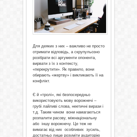
Для деяких з них – важливо не просто
отримати відповідь, а скрупульозно
розібрати всі аргументи опонента,
вирвати з їх з контексту,
«перекрутити». Як правило, вони
обирають «жертву» і викликають її на
конфлікт.
Є й «тролі», які безпосередньо
використовують мову ворожнечі –
грубі лайливі слова, неетичні вирази і
т.д. Таким чином вони намагаються
розпалити расову, міжнаціональну
або іншу ворожнечу. Це теж не
вимагає від них особливих зусиль,
достатньо лише розуміти аудиторію