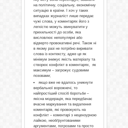
на політичну, соціальну, економічну
ситуацію в країни. І хоч у таких
випадках журналіст лише передає
чужі слова, у коментарях його з
легкістю можуть звинуватити у
прихильності до особи, яка
висловлює непопулярні або
відверто провокативні речі. Також ні
в якому разі не потрібно виривати
слова із контексту, адже це як
мінімум знижує якість матеріалу та
створює конфлікт в коментарях, як
максимум – загрожує судовими
позовами;
якщо вже не вдалось уникнути
вербальної ворожнечі, то
найпростіший спосіб боротьби –
якісна модерація, яка передбачає
вчасне маркування та видалення
коментарів, які провокують на
конфлікт – коментарі з нецензурною
лайкою, необґрунтованими
аргументами, погрозами та просто