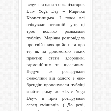
ведучі та одна з організаторок
Lviv
Yoga
Day
–
Марічка
Кропатницька. І поки всі
очікували останній гурт, ці
троє всіляко розважали
публіку: Марічка розповідала
про свій шлях до йоги та про
те, як за допомогою таких
практик стати здоровим,
гармонійним та щасливим.
Ведучі ж розігрували
смаколики від одного з еко-
брендів: пропонували публіці
знайти риму до «
Lviv
Yoga
Day
», а приз розігрували
серед сміливців. ( До речі,