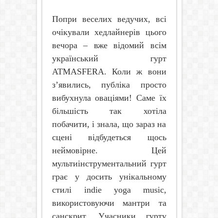
Попри веселих ведучих, всі
очікували хедлайнерів цього
вечора – вже відомий всім
український гурт
ATMASFERA
. Коли ж вони
з’явились, публіка просто
вибухнула оваціями! Саме їх
більшість так хотіла
побачити, і знала, що зараз на
сцені відбудеться щось
неймовірне. Цей
мультиінструментальний гурт
грає у досить унікальному
стилі
indie
yoga
music
,
використовуючи мантри та
санскрит. Учасники гурту