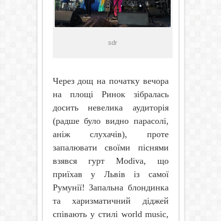
sdr
Через дощ на початку вечора
на площі Ринок зібралась
досить невелика аудиторія
(радше було видно парасолі,
аніж слухачів), проте
запалювати своїми піснями
взявся гурт
Modiva
, що
приїхав у Львів із самої
Румунії! Запальна блондинка
та харизматичний діджей
співають у стилі
world
music
,