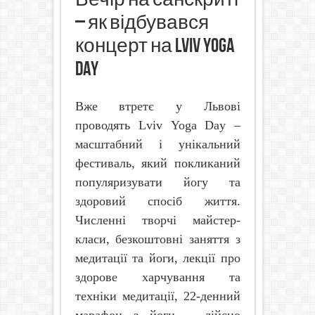
– як відбувався
концерт на Lviv Yoga
Day
Вже втретє у Львові
проводять
Lviv
Yoga
Day
–
масштабний і унікальний
фестиваль, який покликаний
популяризувати йогу та
здоровий спосіб життя.
Численні творчі майстер-
класи, безкоштовні заняття з
медитації та йоги, лекції про
здорове харчування та
техніки медитації, 22-денний