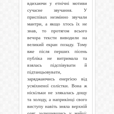
вдихаючи у етнічні мотиви
сучасне звучання. У
приспівах незмінно звучали
мантри, а якщо хтось їх не
знав, то протягом всього
вечора тексти виводили на
великий екран позаду. Тому
вже після перших пісень
публіка не витримала та
взялась підспівувати й
підтанцьовувати,
заряджаючись енергією від
усміхненої солістки. Вона ж
ніскільки не злякалась дощу
та холоду, а наприкінці свого
виступу навіть зняла верхній
одяг, залишившись у майці: