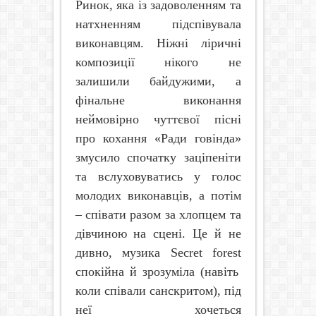
Ринок, яка із задоволенням та
натхненням підспівувала
виконавцям. Ніжні ліричні
композиції нікого не
залишили байдужими, а
фінальне виконання
неймовірно чуттєвої пісні
про кохання «Ради говінда»
змусило спочатку заціпеніти
та вслуховуватись у голос
молодих виконавців, а потім
– співати разом за хлопцем та
дівчиною на сцені. Це й не
дивно, музика
Secret
forest
спокійна й зрозуміла (навіть
коли співали санскритом), під
неї хочеться