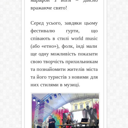
марафон з йоги – дійсно
вражаюче свято!
Серед усього, завдяки цьому
фестивалю гурти, що
співають в стилі
world
music
(або «етно»), фолк, інді мали
ще одну можливість показати
свою творчість прихильникам
та познайомити жителів міста
та його туристів з новими для
них стилями в музиці.