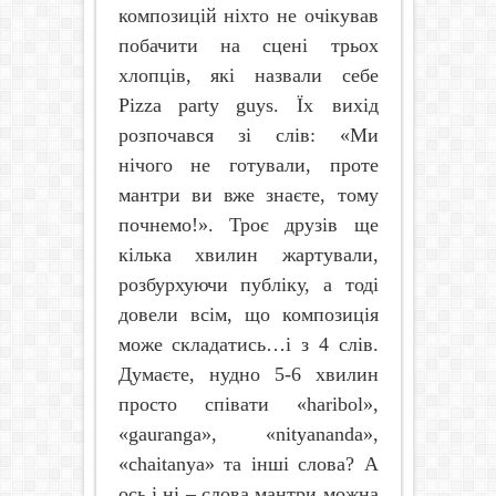
композицій ніхто не очікував
побачити на сцені трьох
хлопців, які назвали себе
Pizza
party
guys
. Їх вихід
розпочався зі слів: «Ми
нічого не готували, проте
мантри ви вже знаєте, тому
почнемо!». Троє друзів ще
кілька хвилин жартували,
розбурхуючи публіку, а тоді
довели всім, що композиція
може складатись…і з 4 слів.
Думаєте, нудно 5-6 хвилин
просто співати «
haribol
»,
«
gauranga
», «
nityananda
»,
«
chaitanya
» та інші слова? А
ось і ні – слова мантри можна