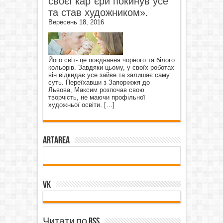
своєї кар`єри покинув усе
та став художником».
Вересень 18, 2016
Його світ- це поєднання чорного та білого
кольорів. Завдяки цьому, у своїх роботах
він відкидає усе зайве та залишає саму
суть. Переїхавши з Запоріжжя до
Львова, Максим розпочав свою
творчість, не маючи профільної
художньої освіти.
[…]
ArtArea
VK
Читати по RSS