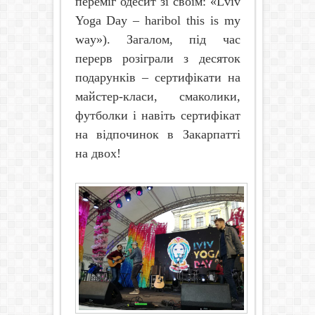
переміг одесит зі своїм: «
Lviv
Yoga
Day
–
haribol this is my
way
»). Загалом, під час
перерв розіграли з десяток
подарунків – сертифікати на
майстер-класи, смаколики,
футболки і навіть сертифікат
на відпочинок в Закарпатті
на двох!