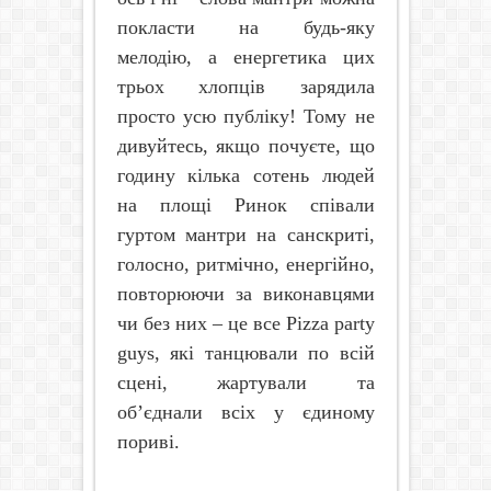
покласти на будь-яку
мелодію, а енергетика цих
трьох хлопців зарядила
просто усю публіку! Тому не
дивуйтесь, якщо почуєте, що
годину кілька сотень людей
на площі Ринок співали
гуртом мантри на санскриті,
голосно, ритмічно, енергійно,
повторюючи за виконавцями
чи без них – це все
Pizza
party
guys
, які танцювали по всій
сцені, жартували та
об’єднали всіх у єдиному
пориві.