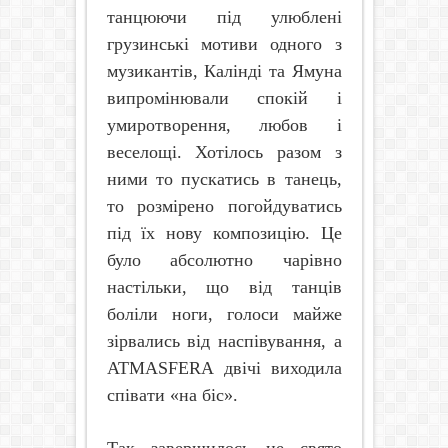
танцюючи під улюблені
грузинські мотиви одного з
музикантів, Калінді та Ямуна
випромінювали спокій і
умиротворення, любов і
веселощі. Хотілось разом з
ними то пускатись в танець,
то розмірено погойдуватись
під їх нову композицію. Це
було абсолютно чарівно
настільки, що від танців
боліли ноги, голоси майже
зірвались від наспівування, а
ATMASFERA
двічі виходила
співати «на біс».
Так завершилось це свято