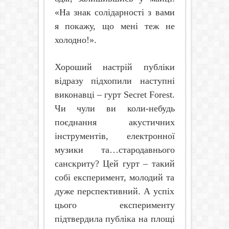
«На знак солідарності з вами
я покажу, що мені теж не
холодно!».
Хороший настрій публіки
відразу підхопили наступні
виконавці – гурт
Secret
Forest
.
Чи чули ви коли-небудь
поєднання акустичних
інструментів, електронної
музики та…стародавнього
санскриту? Цей гурт – такий
собі експеримент, молодий та
дуже перспективний. А успіх
цього експерименту
підтвердила публіка на площі