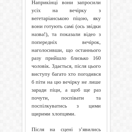
Наприкінці вони запросили
усіх на вечірку з
вегетаріанською піцою, яку
вони готують самі (ось звідки
назва!), та показали відео з
попередніх вечірок,
наголосивши, що останнього
разу прийшло близько 160
чоловік. Здається, після цього
виступу багато хто погодився
б піти на цю вечірку не лише
заради піци, а щоб ще раз
почути, поспівати та
поспілкуватись з цими
щирими хлопцями.
Після на сцені з
’
явились