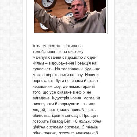
«Телемережа» – сатира на
телебачення як на систему
маніпулювання свідомістю людей.
Фільм – відображення і реакція на
сучасність. На телебаченні будь-що
можна перетворити на шоу. Новини
перестають бути новинами й стають
керованим шоу, де немає гарантії
того, що усе сказане в ефірі не
вигадане. Індустрія новин могла би
виховувати й формувати погляди
людей, проте, масу приваблюють
вбивства, кров й сенсації. Про що і
говорить Говард Біл:
«Є тільки одна
цілісна система систем. Є тільки
одне широке, взаємне, множинне й