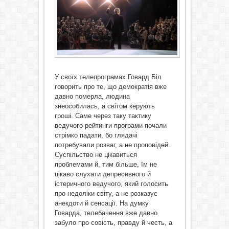
У своїх телепрограмах Говард Біл
говорить про те, що демократія вже
давно померла, людина
знеособилась, а світом керують
гроші. Саме через таку тактику
ведучого рейтинги програми почали
стрімко падати, бо глядачі
потребували розваг, а не проповідей.
Суспільство не цікавиться
проблемами й, тим більше, їм не
цікаво слухати депресивного й
істеричного ведучого, який голосить
про недоліки світу, а не розказує
анекдоти й сенсації. На думку
Говарда, телебачення вже давно
забуло про совість, правду й честь, а