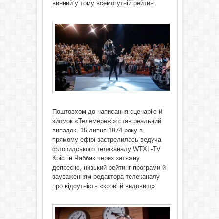
винний у тому всемогутній рейтинг.
Поштовхом до написання сценарію й
зйомок «Телемережі» став реальний
випадок. 15 липня 1974 року в
прямому ефірі застрелилась ведуча
флоридського телеканалу WTXL-TV
Крістін Чаббак через затяжну
депресію, низький рейтинг програми й
зауваженням редактора телеканалу
про відсутність «крові й видовищ».