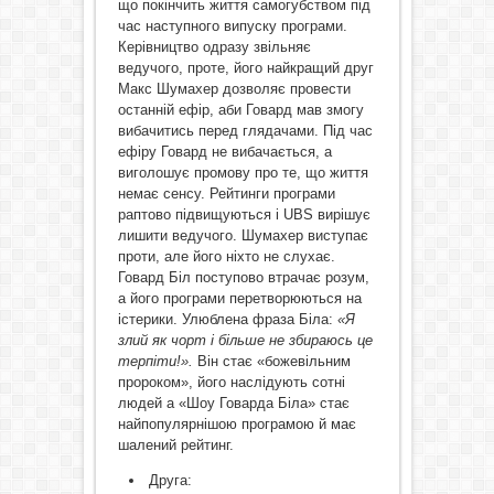
що покінчить життя самогубством під
час наступного випуску програми.
Керівництво одразу звільняє
ведучого, проте, його найкращий друг
Макс Шумахер дозволяє провести
останній ефір, аби Говард мав змогу
вибачитись перед глядачами. Під час
ефіру Говард не вибачається, а
виголошує промову про те, що життя
немає сенсу. Рейтинги програми
раптово підвищуються і UBS вирішує
лишити ведучого. Шумахер виступає
проти, але його ніхто не слухає.
Говард Біл поступово втрачає розум,
а його програми перетворюються на
істерики. Улюблена фраза Біла:
«Я
злий як чорт і більше не збираюсь це
терпіти!».
Він стає «божевільним
пророком», його наслідують сотні
людей а «Шоу Говарда Біла» стає
найпопулярнішою програмою й має
шалений рейтинг.
Друга: