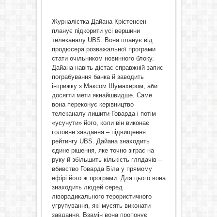
Журналістка Дайана Крістенсен
планує підкорити усі вершини
телеканалу UBS. Вона планує від
продюсера розважальної програми
стати очільником новинного блоку.
Дайана навіть дістає справжній запис
пограбування банка й заводить
інтрижку з Максом Шумахером, аби
досягти мети якнайшвидше. Саме
вона переконує керівництво
телеканалу лишити Говарда і потім
«усунути» його, коли він виконає
головне завдання – підвищення
рейтингу UBS. Дайана знаходить
єдине рішення, яке точно зіграє на
руку й збільшить кількість глядачів –
вбивство Говарда Біла у прямому
ефірі його ж програми. Для цього вона
знаходить людей серед
ліворадикального терористичного
угрупування, які мусять виконати
завдання. Взамін вона пропонує