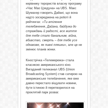
керівнику терористів власну програму
«Час Мао Цзедуна» на UBS. Макс
Шумахер говорить Дайані, що вона
надто зосереджена на роботі й
рейтингах:
«Ти втілення
телебачення, Дайана, байдужа до
страждань й радості, все життя
для тебе стало банальним, війна,
вбивство, смерть – для тебе усе
однакове, як пивні пляшки»
, але це не
змінює планів жінки.
Кінострічка «Телемережа» стала
класикою американського кіно.
Вигаданий телеканал UBS (Union
Broadcasting System) став сатирою на
американське телебачення, яке вже
давно перестало віщувати новини,
бути істиною й перетворилося на
проклятий парк розваг.