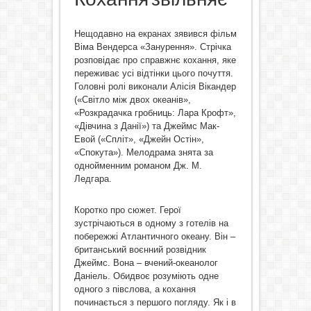
Нещодавно на екранах зявився фільм
Віма Вендерса «Занурення». Стрічка
розповідає про справжнє кохання, яке
переживає усі відтінки цього почуття.
Головні ролі виконали Алісія Вікандер
(«Світло між двох океанів»,
«Розкрадачка гробниць: Лара Крофт»,
«Дівчина з Данії») та Джеймс Мак-
Евой («Спліт», «Джейн Остін»,
«Спокута»). Мелодрама знята за
однойменним романом Дж. М.
Ледгара.
Коротко про сюжет. Герої
зустрічаються в одному з готелів на
побережжі Атлантичного океану. Він –
британський воєнний розвідник
Джеймс. Вона – вчений-океанолог
Даніель. Обидвоє розуміють одне
одного з півслова, а кохання
починається з першого погляду. Як і в