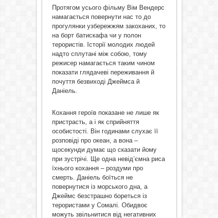
Протягом усього фільму Вім В
е
ндерс
намагається повернути нас то до
прогулянки узбережжям закоханих, то
на борт батискафа
чи
у полон
терористів. Історії молодих людей
надто сплутані між собою, тому
режисер намагається таким чином
показати глядачеві переживання й
почуття безвиході Джеймса й
Даніель.
Кохання героїв показане не лише як
пристрасть, а
і
як сприйняття
особистості. Він годинами слухає її
розповіді про океан, а вона –
щосекунди думає що сказати йому
при зустрічі. Ще одна невід’ємна риса
їхнього кохання – роздуми про
смерть. Даніель боїться не
повернутися із морського дна, а
Джеймс безстрашно бореться із
терористами у Сомалі.
Обидвоє
можуть звільнитися від негативних