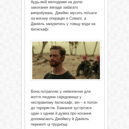
будь-якій мелодрамі на долю
закоханих випаде забагато
випробувань. Джеймс мусить поїхати
на воєнну операцію в Сомалі, а
Даніель зануритись у товщу води на
батискафі.
Вона потрапляє у небезпечне для
життя людини середовище у
несправному батискафі, він – в полон
до терористів. Бажання зустрітися
один з одним й думка про кохання
допомагають Джеймсу й Даніель
пережиті ці труднощі.