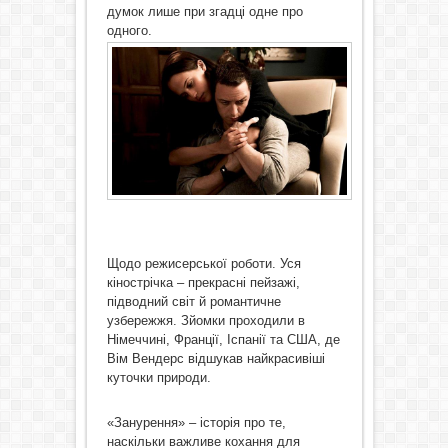
думок лише при згадці одне про
одного.
Щодо режисерської роботи. Уся
кінострічка – прекрасні пейзажі,
підводний світ й романтичне
узбережжя. Зйомки проходили в
Німеччині, Франції, Іспанії та США, де
Вім Вендерс відшукав найкрасивіші
куточки природи.
«Занурення» – історія про те,
наскільки важливе кохання для