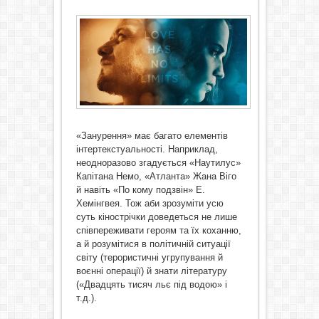
«Занурення» має багато елементів
інтертекстуальності. Наприклад,
неодноразово згадується «Наутилус»
Капітана Немо, «Атланта» Жана Віго
й навіть «
По кому подзвін
» Е.
Хемінгвея. Тож аби зрозуміти усю
суть кінострічки доведеться не лише
співпереживати героям та їх коханню,
а й розумітися в політичній ситуації
світу (терористичні угрупування й
воєнні операції) й знати літературу
(«
Двадцять
тисяч льє під водою» і
т.д.).