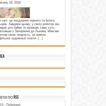
есень 18, 2016
о світ- це поєднання чорного та білого
ьорів. Завдяки цьому, у своїх роботах він
кидає усе зайве та залишає саму суть.
еїхавши з Запоріжжя до Львова, Максим
почав свою творчість, не маючи
фільної художньої освіти.
[…]
rea
ти по RSS
S - Публікації