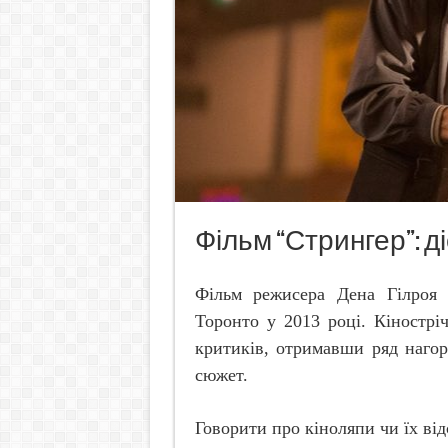
Фільм “Стрингер”: д
Фільм режисера Дена Гілроя 
Торонто у 2013 році. Кінострі
критиків, отримавши ряд нагор
сюжет.
Говорити про кіноляпи чи їх від