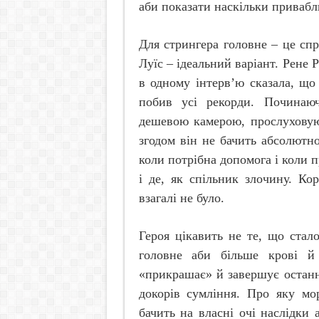
аби показати наскільки привабл
Для стрингера головне – це спри
Луїс – ідеальний варіант. Рене 
в одному інтерв’ю сказала, що
побив усі рекорди. Починаюч
дешевою камерою, прослуховую
згодом він не бачить абсолютн
коли потрібна допомога і коли п
і де, як спільник злочину. Ко
взагалі не було.
Героя цікавить не те, що стало
головне аби більше крові й 
«прикрашає» й завершує останн
докорів сумління. Про яку м
бачить на власні очі наслідки 