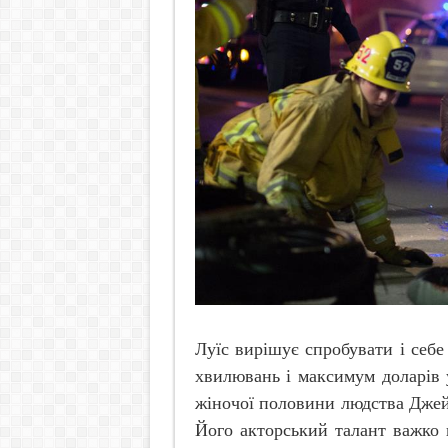
Луїс вирішує спробувати і себе
хвилювань і максимум доларів 
жіночої половини людства Джей
Його акторський талант важко п