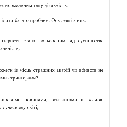
ає нормальним таку діяльність.
ілити багато проблем. Ось деякі з них:
тернеті, стала ізольованим від суспільства
альність;
сюжети із місць страшних аварій чи вбивств не
ими стрингерами?
кривавими новинами, рейтингами й владою
 сучасному світі;