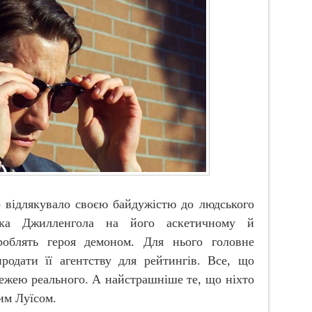
то відлякувало своєю байдужістю до людського
йка Джилленгола на його аскетичному й
роблять героя демоном. Для нього головне
родати її агентству для рейтингів. Все, що
 межею реального. А найстрашніше те, що ніхто
ким Луїсом.