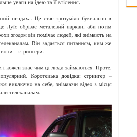
льше уваги на ідею та її втілення.
ний невдаха. Це стає зрозуміло буквально в
де Луїс обрізає металевий паркан, аби потім
рохи згодом він помічає людей, які знімають на
телеканалам. Він задається питанням, ким же
 вони – стрингери.
м і кожен знає чим ці люди займаються. Проте,
опулярний. Коротенька довідка: стрингер –
цює виключно на себе, знімаючи відео з місця
іали телеканалам.