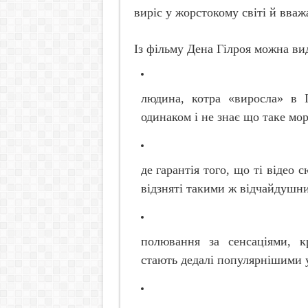
виріс у жорстокому світі й вваж
Із фільму Дена Гілроя можна вид
людина, котра «виросла» в Ін
одинаком і не знає що таке мор
де гарантія того, що ті відео 
відзняті такими ж відчайдушн
полювання за сенсаціями, 
стають дедалі популярнішими у