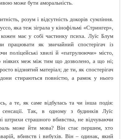
ивою може бути аморальність.
тність, розум і відсутність докорів сумління.
Руссо, яка теж зіграла у кінофільмі «Стрингер»,
 кожен має у собі частинку психа. Луїс Блум
и працювати як звичайний спостерігач із
чи поліцейські хвилі й «патрулюючи» місто,
о ніяких меж між тим що дозволено, а що ні;
росто відзнятий матеріал; де ти, як спостерігач
рдони стираються повністю, а рамок у нього
сь, а те, як саме відбулась та чи інша подія:
сенсації. Так, в одному з будинків Луїс
і штрихи страшного вбивства, не відчуваючи
ораль може йти мова? Він стає першим, хто
аварій, вбивств і вибухів. Він – одинак, який