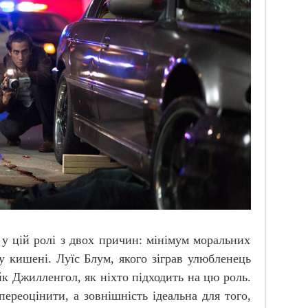
 у цій ролі з двох причин: мінімум моральних
у кишені. Луїс Блум, якого зіграв улюбленець
к Джилленгол, як ніхто підходить на цю роль.
ереоцінити, а зовнішність ідеальна для того,