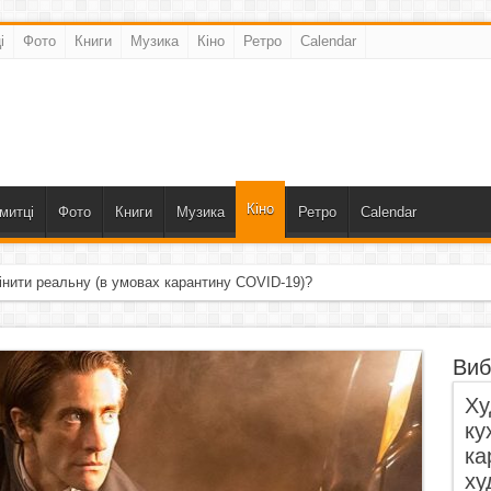
і
Фото
Книги
Музика
Кіно
Ретро
Calendar
Кіно
митці
Фото
Книги
Музика
Ретро
Calendar
інити реальну (в умовах карантину COVID-19)?
Виб
Ху
ку
ка
ху