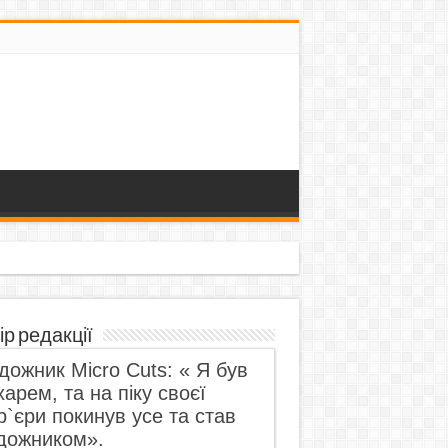
ір редакції
дожник Micro Cuts: « Я був
харем, та на піку своєї
р`єри покинув усе та став
дожником».