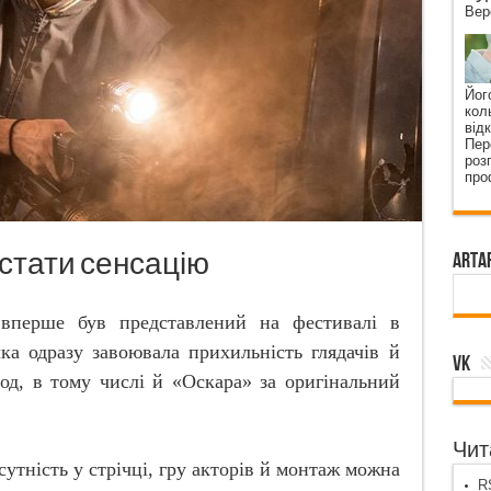
Вер
Йог
кол
від
Пер
роз
про
істати сенсацію
ArtA
вперше був представлений на фестивалі в
чка одразу завоювала прихильність глядачів й
VK
од, в тому числі й «Оскара» за оригінальний
Чита
сутність у стрічці, гру акторів й монтаж можна
RS