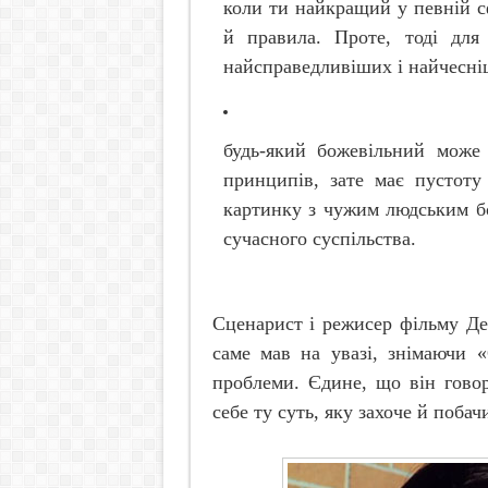
коли ти найкращий у певній с
й правила. Проте, тоді для
найсправедливіших і найчесні
будь-який божевільний може
принципів, зате має пустоту
картинку з чужим людським бо
сучасного суспільства.
Сценарист і режисер фільму Де
саме мав на увазі, знімаючи «
проблеми. Єдине, що він гово
себе ту суть, яку захоче й побач