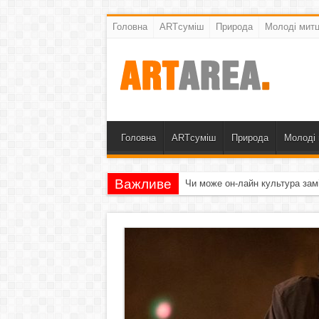
Головна
ARTсуміш
Природа
Молоді митц
Головна
ARTсуміш
Природа
Молоді 
Важливе
Чи може он-лайн культура зам