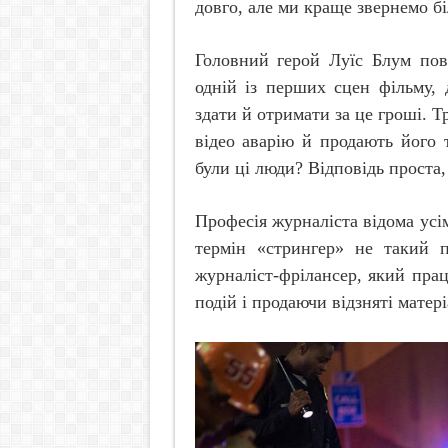
довго, але ми краще звернемо бі
Головний герой Луїс Блум пов
одній із перших сцен фільму, 
здати й отримати за це гроші. Т
відео аварію й продають його 
були ці люди? Відповідь проста,
Професія журналіста відома усі
термін «стрингер» не такий п
журналіст-фрілансер, який пра
подій і продаючи відзняті матер