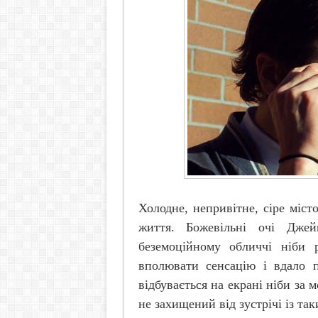
Холодне, непривітне, сіре міс
життя. Божевільні очі Дже
беземоційному обличчі ніби 
вполювати сенсацію і вдало п
відбувається на екрані ніби за
не захищений від зустрічі із та