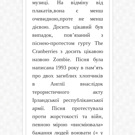
музиці. На відміну від
плакатів,вона є менш
очевидною,проте не менш
дієвою. Досить цікавий був
випадок, пов’язаний з
піснею-протестом гурту
The
Cranberries
з досить цікавою
назвою
Zombie
. Пісня була
написана 1993 року в пам’ять
про двох загиблих хлопчиків
в Англії внаслідок
терористичного акту
Ірландської республіканської
армії. Пісня протестувала
проти жорстокості та війн,
певною мірою «висміювала»
бажання людей воювати (« у