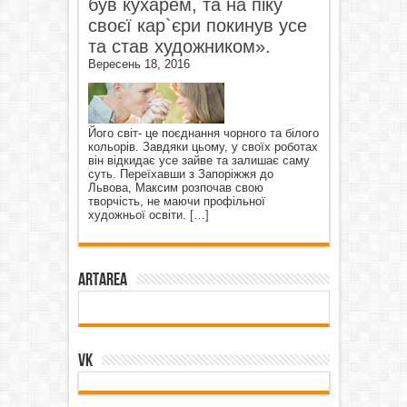
був кухарем, та на піку
своєї кар`єри покинув усе
та став художником».
Вересень 18, 2016
Його світ- це поєднання чорного та білого
кольорів. Завдяки цьому, у своїх роботах
він відкидає усе зайве та залишає саму
суть. Переїхавши з Запоріжжя до
Львова, Максим розпочав свою
творчість, не маючи профільної
художньої освіти.
[…]
ArtArea
VK