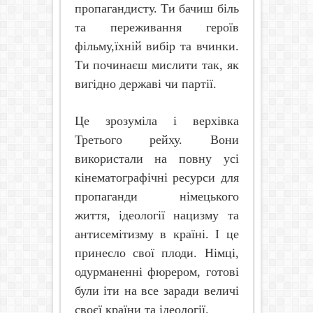
пропагандисту. Ти бачиш біль
та переживання героїв
фільму,їхній вибір та вчинки.
Ти починаєш мислити так, як
вигідно державі чи партії.
Це зрозуміла і верхівка
Третього рейху. Вони
використали на повну усі
кінематографічні ресурси для
пропаганди німецького
життя, ідеології нацизму та
антисемітизму в країні. І це
принесло свої плоди. Німці,
одурманенні фюрером, готові
були іти на все заради величі
своєї країни та ідеології.