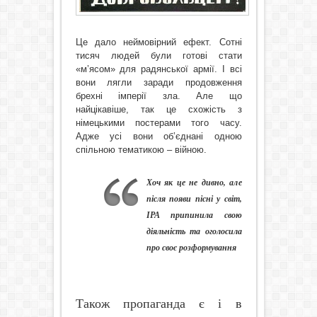
Це дало неймовірний ефект. Сотні
тисяч людей були готові стати
«м’ясом» для радянської армії. І всі
вони лягли заради продовження
брехні імперії зла. Але що
найцікавіше, так це схожість з
німецькими постерами того часу.
Адже усі вони об’єднані одною
спільною тематикою – війною.
Хоч як це не дивно, але
після появи пісні у світ,
ІРА припинила свою
діяльність та оголосила
про своє розформування
Також пропаганда є і в