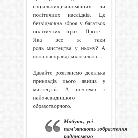
соціальних,економічних чи
політичних наслідків. Це
безвідмовна зброя у багатьох
політичних іграх. Проте…
Яка все ж таки
роль мистецтва у ньому? А
вона насправді колосальна…
Давайте розглянемо декілька
прикладів цього явища у
мистецтві. А почнемо з
найочевиднішого –
образотворчого.
М
абуть, усі
пам’ятають зображення
радянського