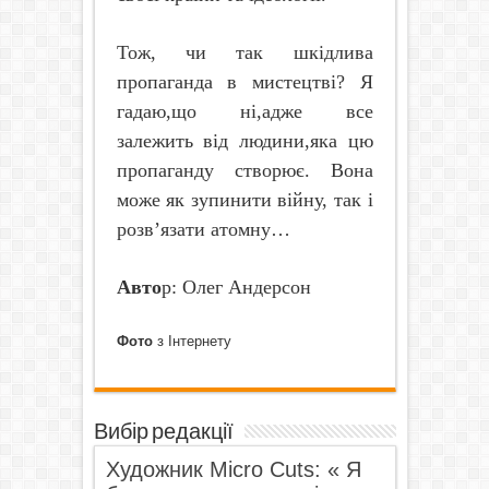
Тож, чи так шкідлива
пропаганда в мистецтві? Я
гадаю,що ні,адже все
залежить від людини,яка цю
пропаганду створює. Вона
може як зупинити війну, так і
розв’язати
атомну
…
Авто
р: Олег Андерсон
Фото
з Інтернету
Вибір редакції
Художник Micro Cuts: « Я