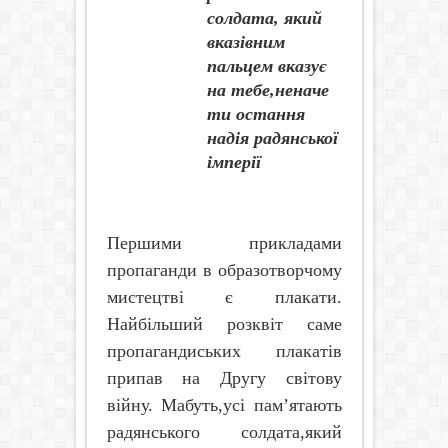
солдата, який
вказівним
пальцем вказує
на тебе,неначе
ти остання
надія радянської
імперії
Першими прикладами
пропаганди в образотворчому
мистецтві є плакати.
Найбільший розквіт саме
пропагандиських плакатів
припав на Другу світову
війну. Мабуть,усі пам’ятають
радянського солдата,який