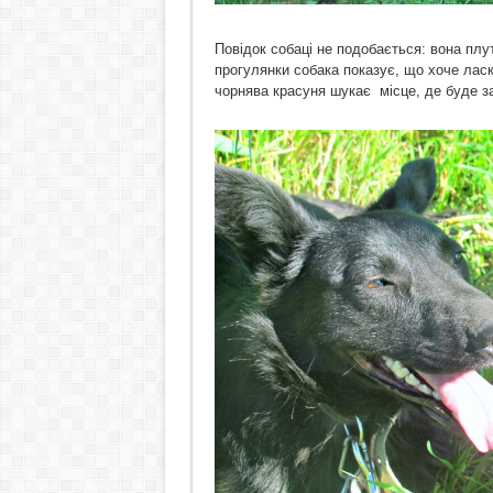
Повідок собаці не подобається: вона плу
прогулянки собака показує, що хоче ласк
чорнява красуня шукає місце, де буде за