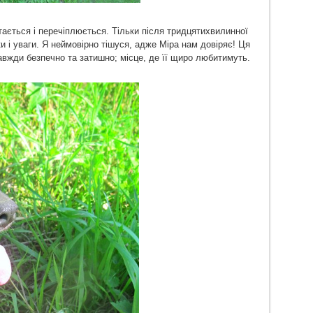
тається і перечіплюється. Тільки після тридцятихвилинної
и і уваги. Я неймовірно тішуся, адже Міра нам довіряє! Ця
вжди безпечно та затишно; місце, де її щиро любитимуть.