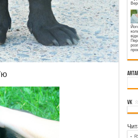
Вер
Йог
кол
від
Пер
роз
про
′ю
ArtA
VK
Чита
RS