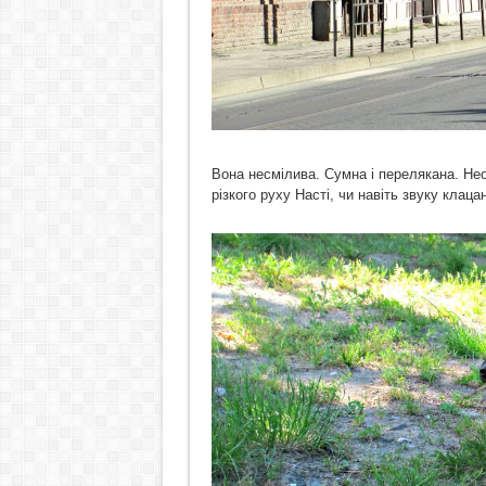
Вона несмілива. Сумна і перелякана. Нео
різкого руху Насті, чи навіть звуку клац