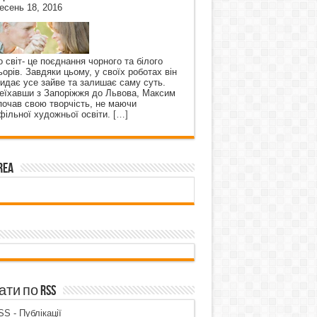
есень 18, 2016
о світ- це поєднання чорного та білого
ьорів. Завдяки цьому, у своїх роботах він
кидає усе зайве та залишає саму суть.
еїхавши з Запоріжжя до Львова, Максим
почав свою творчість, не маючи
фільної художньої освіти.
[…]
rea
ти по RSS
S - Публікації