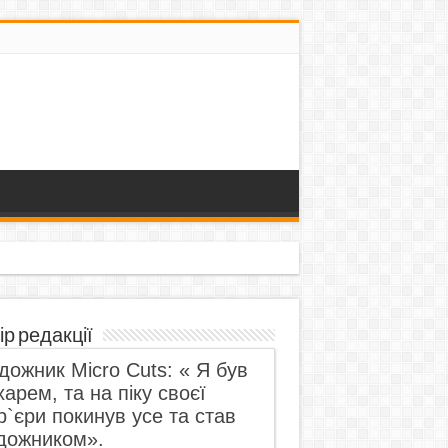
ір редакції
дожник Micro Cuts: « Я був
харем, та на піку своєї
р`єри покинув усе та став
дожником».