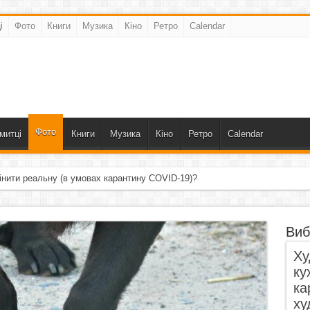
і
Фото
Книги
Музика
Кіно
Ретро
Calendar
Фото
митці
Книги
Музика
Кіно
Ретро
Calendar
інити реальну (в умовах карантину COVID-19)?
Виб
Ху
ку
ка
ху