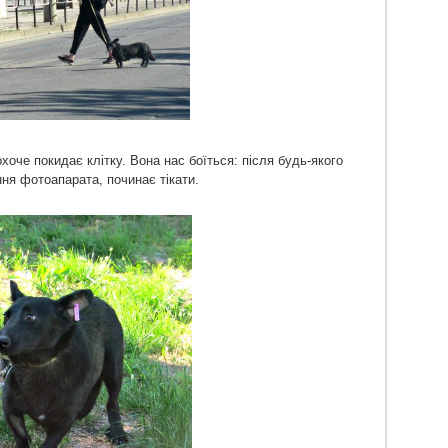
хоче покидає клітку. Вона нас боїться: після будь-якого
ання фотоапарата, починає тікати.