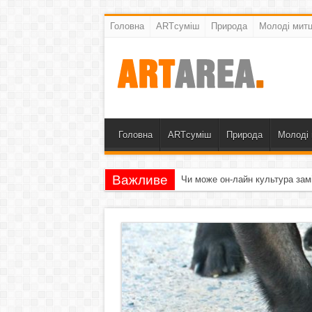
Головна
ARTсуміш
Природа
Молоді митц
Головна
ARTсуміш
Природа
Молоді 
Важливе
Чи може он-лайн культура зам