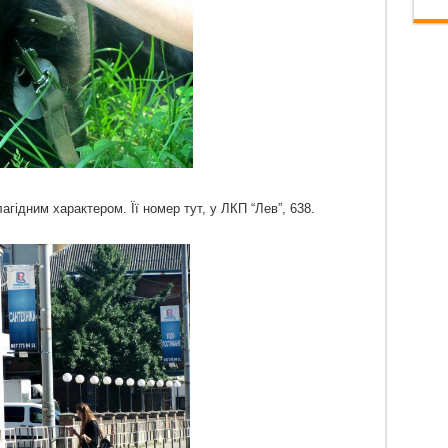
агідним характером. Її номер тут, у ЛКП “Лев”, 638.