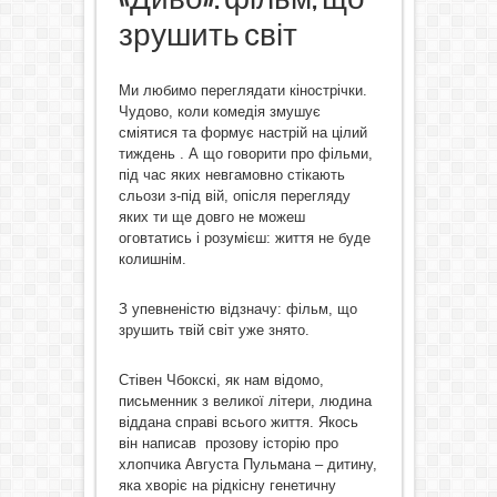
зрушить світ
Ми любимо переглядати кінострічки.
Чудово, коли комедія змушує
сміятися та формує настрій на цілий
тиждень . А що говорити про фільми,
під час яких невгамовно стікають
сльози з-під вій, опісля перегляду
яких ти ще довго не можеш
оговтатись і розумієш: життя не буде
колишнім.
З упевненістю відзначу: фільм, що
зрушить твій світ уже знято.
Стівен Чбокскі, як нам відомо,
письменник з великої літери, людина
віддана справі всього життя. Якось
він написав прозову історію про
хлопчика Августа Пульмана – дитину,
яка хворіє на рідкісну генетичну