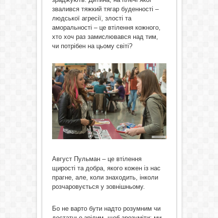
звалився тяжкий тягар буденності –
людської агресії, злості та
аморальності – це втілення кожного,
хто хоч раз замислювався над тим,
чи потрібен на цьому світі?
Август Пульман – це втілення
щирості та добра, якого кожен із нас
прагне, але, коли знаходить, інколи
розчаровується у зовнішньому.
Бо не варто бути надто розумним чи
достатньо зрілим, щоб зрозуміти: ми