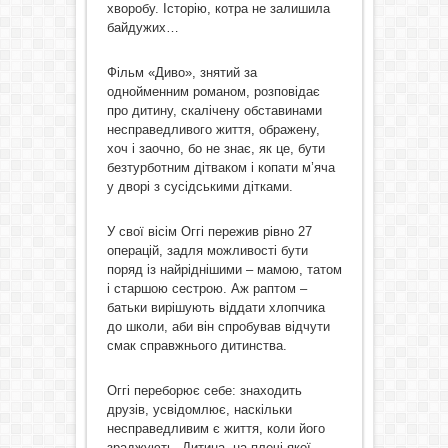
хворобу. Історію, котра не залишила
байдужих…
Фільм «Диво», знятий за
однойменним романом, розповідає
про дитину, скалічену обставинами
несправедливого життя, ображену,
хоч і заочно, бо не знає, як це, бути
безтурботним дітваком і копати м’яча
у дворі з сусідськими дітками.
У свої вісім Оггі пережив рівно 27
операцій, задля можливості бути
поряд із найріднішими – мамою, татом
і старшою сестрою. Аж раптом –
батьки вирішують віддати хлопчика
до школи, аби він спробував відчути
смак справжнього дитинства.
Оггі переборює себе: знаходить
друзів, усвідомлює, наскільки
несправедливим є життя, коли його
зраджують. Дитина, на плечі якої