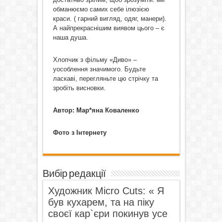
обманюємо самих себе ілюзією
краси. ( гарний вигляд, одяг, манери).
А найпрекраснішим виявом цього – є
наша душа.
Хлопчик з фільму «Диво» –
уособлення значимого. Будьте
ласкаві, перегляньте цю стрічку та
зробіть висновки.
Автор: Мар*яна Коваленко
Фото з Інтернету
Вибір редакції
Художник Micro Cuts: « Я
був кухарем, та на піку
своєї кар`єри покинув усе