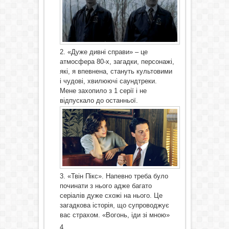
«Дуже дивні справи» – це
атмосфера 80-х, загадки, персонажі,
які, я впевнена, стануть культовими
і чудові, хвилюючі саундтреки.
Мене захопило з 1 серії і не
відпускало до останньої.
«Твін Пікс». Напевно треба було
починати з нього адже багато
серіалів дуже схожі на нього. Це
загадкова історія, що супроводжує
вас страхом. «Вогонь, іди зі мною»