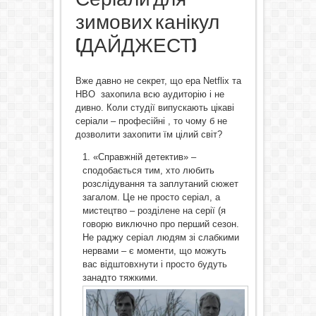
зимових канікул
(ДАЙДЖЕСТ)
Вже давно не секрет, що ера Netflix та
HBO захопила всю аудиторію і не
дивно. Коли студії випускають цікаві
серіали – професійні , то чому б не
дозволити захопити їм цілий світ?
«Справжній детектив» –
сподобається тим, хто любить
розслідування та заплутаний сюжет
загалом. Це не просто серіал, а
мистецтво – розділене на серії (я
говорю виключно про перший сезон.
Не раджу серіал людям зі слабкими
нервами – є моменти, що можуть
вас відштовхнути і просто будуть
занадто тяжкими.