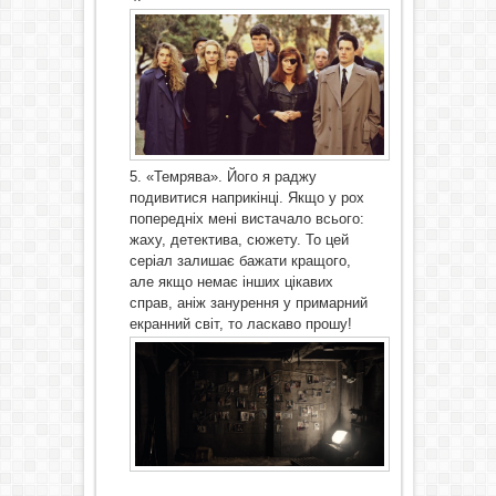
«Темрява». Його я раджу
подивитися наприкінці. Якщо у рох
попередніх мені вистачало всього:
жаху, детектива, сюжету. То цей
сері
а
л залишає бажати кращого,
але якщо немає інших цікавих
справ, аніж занурення у примарний
екранний світ, то ласкаво прошу!