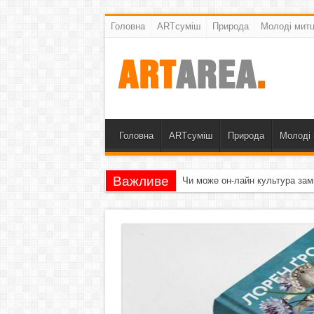
Головна
ARTсуміш
Природа
Молоді митц
Головна
ARTсуміш
Природа
Молоді 
Важливе
Чи може он-лайн культура зам