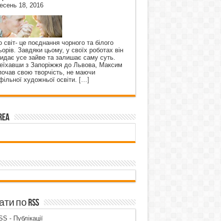
есень 18, 2016
о світ- це поєднання чорного та білого
ьорів. Завдяки цьому, у своїх роботах він
кидає усе зайве та залишає саму суть.
еїхавши з Запоріжжя до Львова, Максим
почав свою творчість, не маючи
фільної художньої освіти.
[…]
rea
ти по RSS
S - Публікації