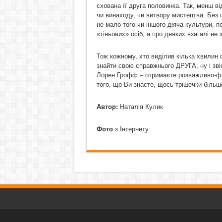
схована її друга половинка. Так, менш в
чи винаходу, чи витвору мистецтва. Без 
не мало того чи іншого діяча культури, 
«тіньових» осіб, а про деяких взагалі не
Тож кожному, хто виділив кілька хвилин 
знайти свою справжнього ДРУГА, ну і зві
Лорен Грофф – отримаєте розважливо-фі
того, що Ви знаєте, щось трішечки більш
Автор:
Наталія Кулик
Фото
з Інтернету