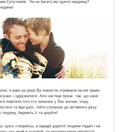
нам Супутників. Чи на багато ми здатні наодинці?
 людина!
оєю, я маю на увазі Ви повністю отримали на неї право
сунки – одружилися. Але частіше буває так, що наче
ся помітити того хто запалює у Вас вогник, іскру,
встати та йди далі, тобто спонукає до активного руху.
 людину, бережіть її та цінуйте!
єш, щось створюєш, а заради дорогої людини ладен і на
иш, ось який я чудовий, ти недарма мене обрав(ла).