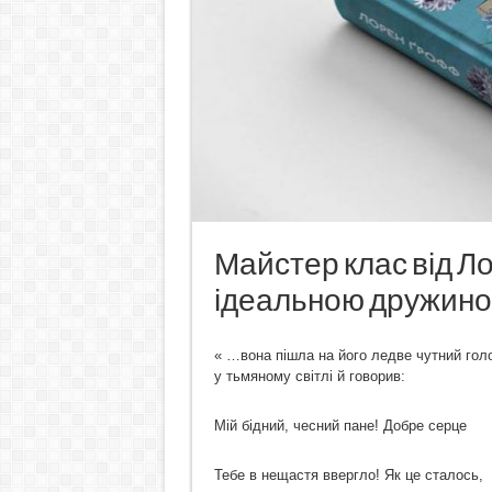
Майстер клас від Л
ідеальною дружин
« …вона пішла на його ледве чутний гол
у тьмяному світлі й говорив:
Мій бідний, чесний пане! Добре серце
Тебе в нещастя ввергло! Як це сталось,