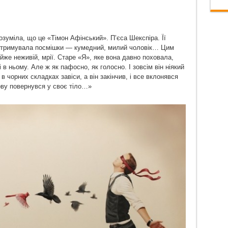
зуміла, що це «Тімон Афінський». П’єса Шекспіра. Її
е стримувала посмішки — кумедний, милий чоловік… Цим
йже неживій, мрії. Старе «Я», яке вона давно поховала,
 в ньому. Але ж як пафосно, як голосно. І зовсім він ніякий
в чорних складках завіси, а він закінчив, і все вклонявся
нову повернувся у своє тіло…»