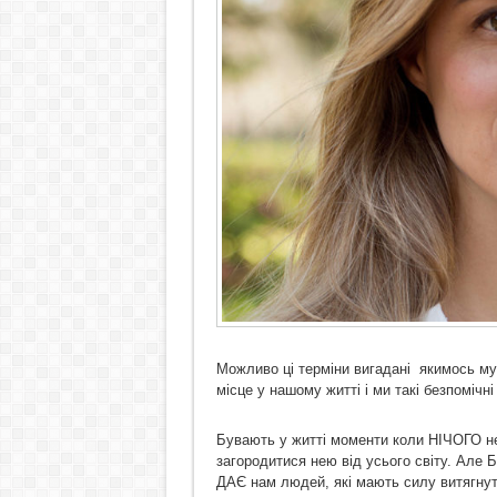
Можливо ці терміни вигадані якимось му
місце у нашому житті і ми такі безпомічн
Бувають у житті моменти коли НІЧОГО не 
загородитися нею від усього світу. Але Б
ДАЄ нам людей, які мають силу витягнути