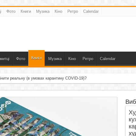
і
Фото
Книги
Музика
Кіно
Ретро
Calendar
Книги
митці
Фото
Музика
Кіно
Ретро
Calendar
інити реальну (в умовах карантину COVID-19)?
Виб
Ху
ку
ка
ху