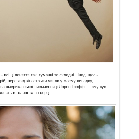
– всі ці поняття такі туманні та складні. Іноді щось
ій, перегляд кінострічки чи, як у моєму випадку,
рства американської письменниці Лорен Грофф – змушує
кість в голові та на серці.