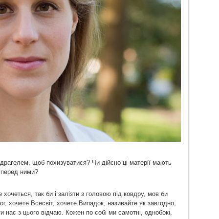
драгелем, щоб похизуватися? Чи дійсно ці матерії мають
і перед ними?
хочеться, так би і залізти з головою під ковдру, мов би
ог, хочете Всесвіт, хочете Випадок, називайте як завгодно,
 нас з цього відчаю. Кожен по собі ми самотні, однобокі,