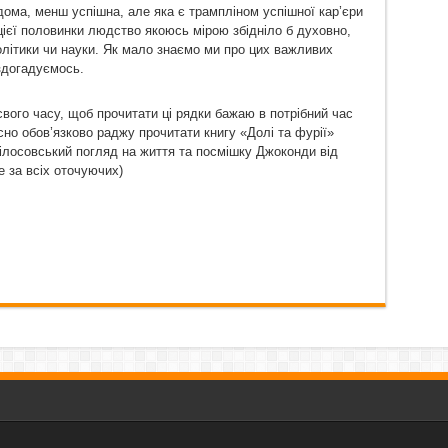
ідома, менш успішна, але яка є трампліном успішної кар’єри
цієї половинки людство якоюсь мірою збідніло б духовно,
політики чи науки. Як мало знаємо ми про цих важливих
 здогадуємось.
свого часу, щоб прочитати ці рядки бажаю в потрібний час
сно обов’язково раджу прочитати книгу «Долі та фурії»
лосовський погляд на життя та посмішку Джоконди від
е за всіх оточуючих)