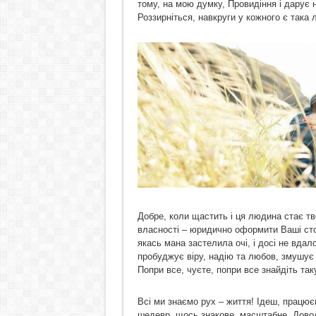
тому, на мою думку, Провидіння і дарує 
Роззирніться, навкруги у кожного є така
Добре, коли щастить і ця людина стає тв
власності – юридично оформити Ваші сто
якась мана застелила очі, і досі не вдало
пробуджує віру, надію та любов, змушує 
Попри все, чуєте, попри все знайдіть таку
Всі ми знаємо рух – життя! Ідеш, працю
шедевр, щось знакове, масштабне. Довод