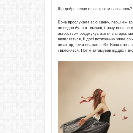
Що добре серце в нас гріхом назвалось?
Вона прослухала всю сцену, перш ніж зро
не видно було в темряві, і тому вона н
акторством роздмухує життя в старій, ма
виявляється, й досі потихеньку живе собі
не актор, яким вважав себе. Вона стояла 
і вклонявся. Потім затамував віддих і з