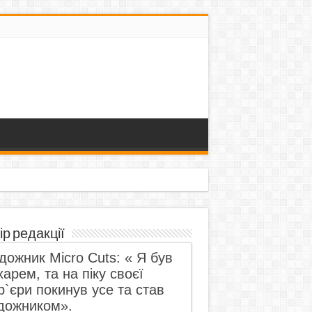
ір редакції
дожник Micro Cuts: « Я був
харем, та на піку своєї
р`єри покинув усе та став
дожником».