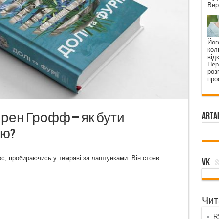
Вер
Йог
кол
від
Пер
роз
про
орен Грофф – як бути
ArtA
ою?
ос, пробираючись у темряві за лаштунками. Він стояв
VK
Чита
RS