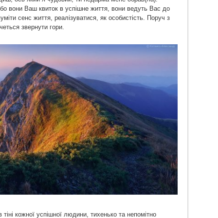
бо вони Ваш квиток в успішне життя, вони ведуть Вас до
міти сенс життя, реалізуватися, як особистість. Поруч з
четься звернути гори.
 тіні кожної успішної людини, тихенько та непомітно