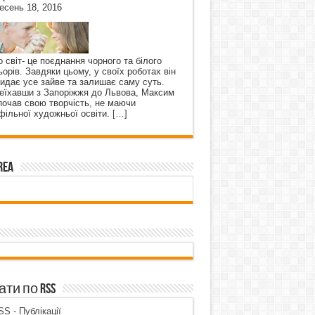
есень 18, 2016
о світ- це поєднання чорного та білого
ьорів. Завдяки цьому, у своїх роботах він
кидає усе зайве та залишає саму суть.
еїхавши з Запоріжжя до Львова, Максим
почав свою творчість, не маючи
фільної художньої освіти.
[…]
rea
ти по RSS
S - Публікації