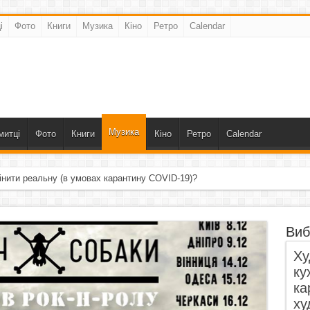
і
Фото
Книги
Музика
Кіно
Ретро
Calendar
Музика
митці
Фото
Книги
Кіно
Ретро
Calendar
інити реальну (в умовах карантину COVID-19)?
Виб
Ху
ку
ка
ху