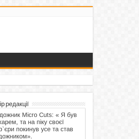
ір редакції
дожник Micro Cuts: « Я був
харем, та на піку своєї
р`єри покинув усе та став
дожником».