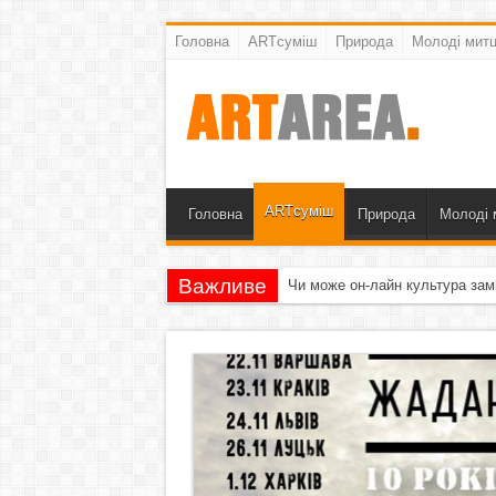
Головна
ARTсуміш
Природа
Молоді митц
ARTсуміш
Головна
Природа
Молоді 
Важливе
Чи може он-лайн культура зам