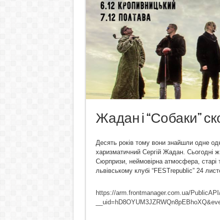
Жадан і “Собаки” ск
Десять років тому вони знайшли одне одно
харизматичний Сергій Жадан. Сьогодні ж
Сюрпризи, неймовірна атмосфера, старі та
львівському клубі “FESTrepublic” 24 лис
https://arm.frontmanager.com.ua/PublicAP
__uid=hD8OYUM3JZRWQn8pEBhoXQ&even