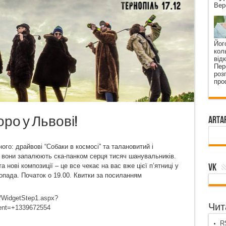
Вер
Йог
кол
від
Пер
роз
про
оро у Львові!
ArtA
го: драйвові “Собаки в космосі” та талановитий і
 вони запалюють ска-панком серця тисяч шанувальників.
VK
 нові композиції – це все чекає на вас вже цієї п’ятниці у
топада. Початок о 19.00. Квитки за посиланням
I/WidgetStep1.aspx?
Чита
t=+1339672554
RS