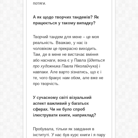
потяги.
А як щодо творчих тандемів? Як
працюється у такому випадку?
Творчий тандем для мене – це моя
реальність. Вважаю, у нас із
чоловіком це прекрасно виходить.
Там, де в мене не вистачає вміння
або наснаги, вона є у Павла (
йдеться
про художника Павла Ніколайчука
) і
навпаки. Але варто зізнатись, що є і
те, чого бракує нам обом, але вже не
про творчість.
У сучасному світі візуальний
аспект важливий у багатьох
сферах. Чи не було спроб
ілюструвати книги, наприклад?
Пробувала, тільки як завдання в
інституті. У нас був курс книги і я пару