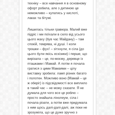
техніку – все навчання я в основному
офорт робила, але з дитиною це
неможливо – купатись у кислоті,
лаках та бітумі.
Лишилась тільки гравюра. Малий вже
підріс і ми поїхали в село від усього
цього жаху (був час Майдану) – там
спокій, темрява, ні душі. І коли
трошки – фух! – зітхнули, я сіла (до
цього були якісь ескізики) і перше, що
вирізала – це, по-моєму, деревце із
пташками і Мамай. А потім я почала
гратися з цими Мамаями – цілу
виставку зробила: ламп різних багато
і полотен. Можливо воно (Мамай – це
ж оберіг) із підсвідомості все виплило
в такий час – не можу сказати. Я не
думала для чого все це роблю –
просто знайшла лінолеум, сіла і
почала різати, а потім вже придумала
з ним щось далі-далі-далі, аж поки не
зрозуміла, що це дуже зручно з