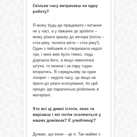
Скільки часу витрачаєш на одну
роботу?
Я можу будь-де працювати і питання
не у часі, а у бажанні це зробити –
можу різати зранку до вечора (поїла –
сіла ріжу, полила квіти – сіла ріжу!).
Один з пейзажів я створювала неділі
три, і мені вже було тяжко, ледь
дорізала його, а якщо невеличка
штука, то можна і за пару годин
впоратись. В середньому на один
лінорит – неділя часу, це якщо не
брати до уваги ескізування, бо цей
процес іде паралельно різбленню в
матеріалі.
Хто всі ці дивні істоти, яких ти
вирізаєш і які потім оселяються у
наших домівках? Є улюбленці?
Думаю, що вони – це я. Так майже з