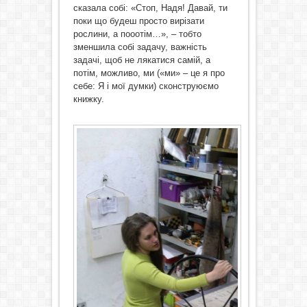
сказала собі: «Стоп, Надя! Давай, ти
поки що будеш просто вирізати
рослини, а пооотім…», – тобто
зменшила собі задачу, важність
задачі, щоб не лякатися самій, а
потім, можливо, ми («ми» – це я про
себе: Я і мої думки) сконструюємо
книжку.