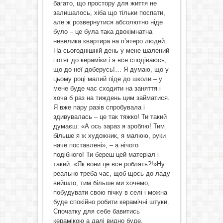
багато, що простору для життя не
залишалось, хіба що тільки поспати,
але ж розвернутися абсолютно ніде
було – це була така двокімнатна
невелика квартира на п’ятеро людей.
На сьогоднішній день у мене шалений
потяг до кераміки і я все сподіваюсь,
що до неї доберусь!… Я думаю, що у
цьому році малий піде до школи – у
мене буде час сходити на заняття і
хоча б раз на тиждень цим займатися.
Я вже пару разів спробувала і
здивувалась – це так тяжко! Ти такий
думаєш: «А ось зараз я зроблю! Тим
більше я ж художник, я малюю, руки
наче поставлені», – а нічого
подібного! Ти береш цей матеріал і
такий: «Як вони це все роблять?!»Ну
реально треба час, щоб щось до ладу
вийшло, тим більше ми хочемо,
побудувати свою пічку в селі і можна
буде спокійно робити керамічні штуки.
Спочатку для себе бавитись
керамікою а далі видно буде.