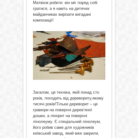
Матвієм робити: він міг поряд собі
гратися, а я навіть на дитячих
майданчиках вирізати вигадані
композиції!
Загалом, ця техніка, якій понад сто
років, походить від деревориту,якому
тисячі років!Тільки дереворит – це
гравюри на поверхні дерев’яної
дошки, а лінорит на поверхні
лінолеуму. Є спеціальний лінолеум,
його робив саме для художників
київський завод, який вже закрили,