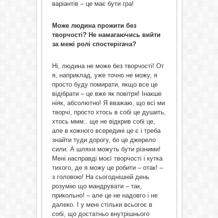
варіантів – це має бути гра!
Може людина прожити без
творчості? Не намагаючись вийти
за межі ролі спостерігача?
Ні, людина не може без творчості! От
я, наприклад, уже точно не можу, я
просто буду помирати, якщо все це
відібрати – це вже як повітря! Інакше
ніяк, абсолютно! Я вважаю, що всі ми
творчі, просто хтось в собі це душить,
хтось ммм.. ще не відкрив собі це,
але в кожного всередині це є і треба
знайти туди дорогу, бо це джерело
сили. А шляхи можуть бути різними!
Мені насправді моєї творчості і кутка
тихого, де я можу це робити – отак! –
з головою! На сьогоднішній день
розумію що мандрувати – так,
прикольно! – але це не надовго і не
далеко. І у мені стільки всьогоє в
собі, що достатньо внутрішнього