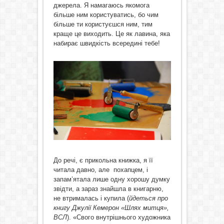
джерела. Я намагаюсь якомога
більше ним користуватись, бо чим
більше ти користуєшся ним, тим
краще це виходить. Це як лавина, яка
набирає швидкість всередині тебе!
До речі, є прикольна книжка, я її
читала давно, але похапцем, і
запам’ятала лише одну хорошу думку
звідти, а зараз знайшла в книгарню,
не втрималась і купила (
йдеться про
книгу Джулії Кемерон «Шлях митця»,
ВСЛ
). «Свого внутрішнього художника