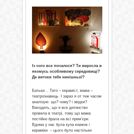
Із чого все почалося? Ти виросла в
якомусь особливому середовищі?
Де витоки тебе нинішньої?
Батьки… Тато – кераміст, мама –
театрознавець. І зараз я от теж часом
аналізую: що? чому? і звідки?
Виходить, що я все дитинство
провела в театрі, тому що мама
постійно брала на всі прем’єри.
Вдома у нас була купа книжок і
кераміки – цього було настільки