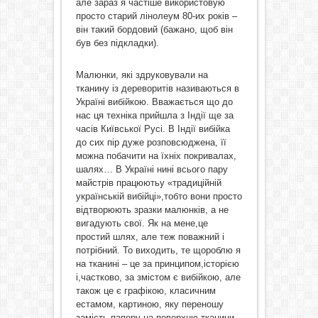
але зараз я частіше використовую
просто старий лінолеум 80-их років –
він такий бордовий (бажано, щоб він
був без підкладки).
Малюнки, які здруковували на
тканину із дереворитів називаються в
Україні вибійкою. Вважається що до
нас ця техніка прийшла з Індії ще за
часів Київської Русі. В Індії вибійка
до сих пір дуже розповсюджена, її
можна побачити на їхніх покривалах,
шалях… В Україні нині всього пару
майстрів працюютьу «традиційній
українській вибійці»,тобто вони просто
відтворюють зразки малюнків, а не
вигадують свої. Як на мене,це
простий шлях, але теж поважний і
потрібний. То виходить, те щороблю я
на тканині – це за принципом,історією
і,частково, за змістом є вибійкою, але
також це є графікою, класичним
естамом, картиною, яку переношу
замість паперу на поверхню тканини.