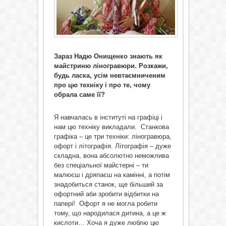
Зараз Надю Онищенко знають як
майстриню ліногравюри. Розкажи,
будь ласка, усім невтаємниченим
про цю техніку і про те, чому
обрала саме її?
Я навчалась в інституті на графіці і
нам цю техніку викладали. Станкова
графіка – це три техніки: ліногравюра,
офорт і літографія. Літографія – дуже
складна, вона абсолютно неможлива
без спеціальної майстерні – ти
малюєш і дряпаєш на камінні, а потім
знадобиться станок, ще більший за
офортний аби зробити відбитки на
папері! Офорт я не могла робити
тому, що народилася дитина, а це ж
кислоти… Хоча я дуже люблю цю