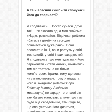
А твій власний син? – ти спонукаєш
його до творчості?
Я сподіваюсь. Просто сучасні дітки
такі… як сказала одна моя знайома:
«Надю, розслабся. Відвічна проблема
«батьків і дітей» на сьогодні
починається дуже рано». Вони
абсолютно інші, вони ростуть у світі
технологій, у світі інших швидкостей.
Я сподіваюсь, що мені вдасться його
переконати читати книжки, цікавитись
тим же театром, а не тільки
комп’ютером, іграми, тому що вони,
як загіпнотизовані. Тому я віддала
його в академію (
йдеться про
Київську дитячу Академію
мистецтв
) не заради того, щоб він
там багато малював, а тому, що там
буде оце середовище, там буде те,
що спонукатиме його дивитися,
аналізувати і все це в себе всотувати.