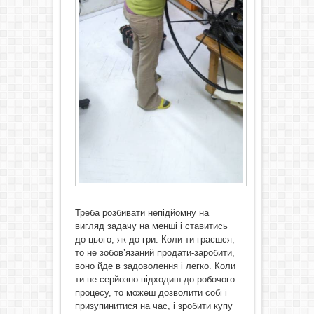
Треба розбивати непідйомну на
вигляд задачу на менші і ставитись
до цього, як до гри. Коли ти граєшся,
то не зобов’язаний продати-заробити,
воно йде в задоволення і легко. Коли
ти не серйозно підходиш до робочого
процесу, то можеш дозволити собі і
призупинитися на час, і зробити купу