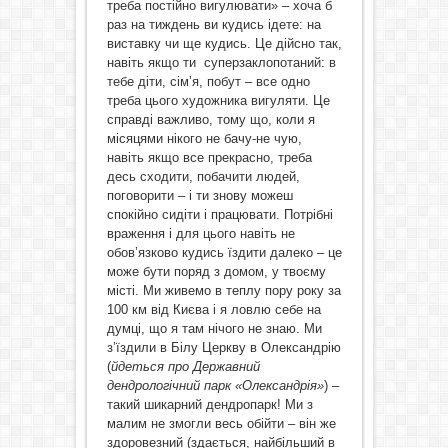
треба постійно вигулювати» – хоча б
раз на тиждень ви кудись ідете: на
виставку чи ще кудись. Це дійсно так,
навіть якщо ти суперзаклопотаний: в
тебе діти, сім’я, побут – все одно
треба цього художника вигуляти. Це
справді важливо, тому що, коли я
місяцями нікого не бачу-не чую,
навіть якщо все прекрасно, треба
десь сходити, побачити людей,
поговорити – і ти знову можеш
спокійно сидіти і працювати. Потрібні
враження і для цього навіть не
обов’язково кудись їздити далеко – це
може бути поряд з домом, у твоєму
місті. Ми живемо в теплу пору року за
100 км від Києва і я ловлю себе на
думці, що я там нічого не знаю. Ми
з’їздили в Білу Церкву в Олександрію
(
йдеться про Державний
дендрологічний парк «Олександрія»
) –
такий шикарний дендропарк! Ми з
малим не змогли весь обійти – він же
здоровезний (здається, найбільший в