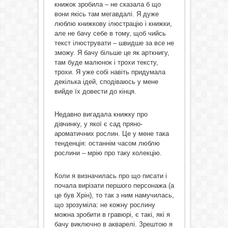
книжок зробила – не сказала б що
вони якісь там мегавдалі. Я дуже
люблю книжкову ілюстрацію і книжки,
але не бачу себе в тому, щоб чийсь
текст ілюструвати – швидше за все не
зможу. Я бачу більше це як арткнигу,
там буде малюнок і трохи тексту,
трохи. Я уже собі навіть придумала
декілька ідей, сподіваюсь у мене
вийде їх довести до кінця.
Недавно вигадала книжку про
дівчинку, у якої є сад пряно-
ароматичних рослин. Це у мене така
тенденція: останнім часом люблю
рослини – мрію про таку колекцію.
Коли я визначилась про що писати і
почала вирізати першого персонажа (а
це був Хрін), то так з ним намучилась,
що зрозуміла: не кожну рослину
можна зробити в гравюрі, є такі, які я
бачу виключно в акварелі. Зрештою я