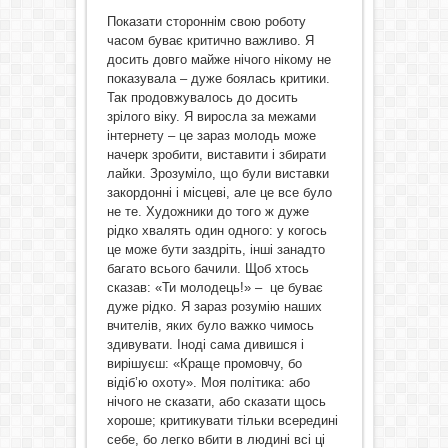
Показати стороннім свою роботу
часом буває критично важливо. Я
досить довго майже нічого нікому не
показувала – дуже боялась критики.
Так продовжувалось до досить
зрілого віку. Я виросла за межами
інтернету – це зараз молодь може
начерк зробити, виставити і збирати
лайки. Зрозуміло, що були виставки
закордонні і місцеві, але це все було
не те. Художники до того ж дуже
рідко хвалять один одного: у когось
це може бути заздріть, інші занадто
багато всього бачили. Щоб хтось
сказав: «Ти молодець!» – це буває
дуже рідко. Я зараз розумію наших
вчителів, яких було важко чимось
здивувати. Іноді сама дивишся і
вирішуєш: «Краще промовчу, бо
відіб’ю охоту». Моя політика: або
нічого не сказати, або сказати щось
хороше; критикувати тільки всередині
себе, бо легко вбити в людині всі ці