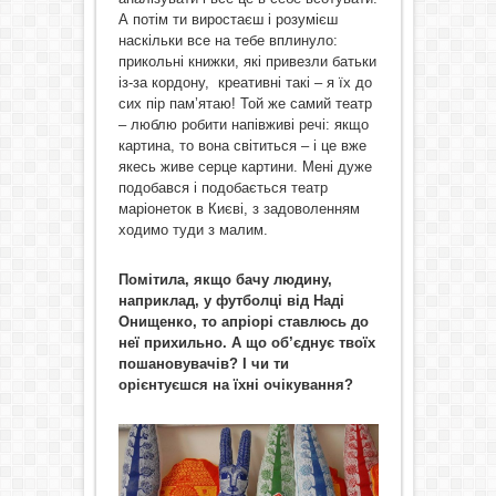
А потім ти виростаєш і розумієш
наскільки все на тебе вплинуло:
прикольні книжки, які привезли батьки
із-за кордону, креативні такі – я їх до
сих пір пам’ятаю! Той же самий театр
– люблю робити напівживі речі: якщо
картина, то вона світиться – і це вже
якесь живе серце картини. Мені дуже
подобався і подобається театр
маріонеток в Києві, з задоволенням
ходимо туди з малим.
Помітила, якщо бачу людину,
наприклад, у футболці від Наді
Онищенко, то апріорі ставлюсь до
неї прихильно. А що об’єднує твоїх
пошановувачів? І чи ти
орієнтуєшся на їхні очікування?