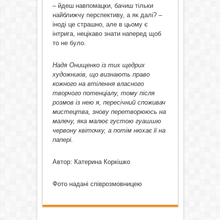
– йдеш навпомацки, бачиш тільки
найближчу перспективу, а як далі? –
іноді це страшно, але в цьому є
інтрига, нецікаво знати наперед щоб
то не було.
Надя Онищенко із тих щедрих
художників, що визнають право
кожного на втілення власного
творчого потенціалу, тому після
розмов із нею я, пересічний споживач
мистецтва, знову перетворююсь на
малечу, яка малює густою гуашшю
червону квіточку, а потім нюхає її на
папері.
Автор: Катерина Коркішко
Фото надані співрозмовницею