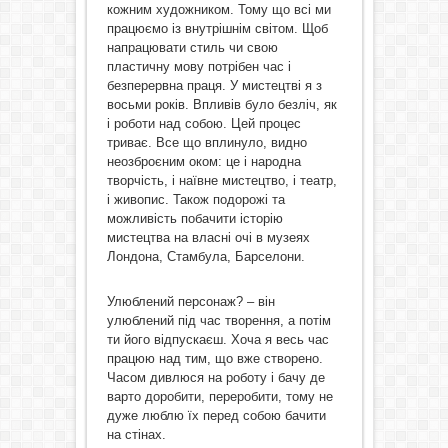
кожним художником. Тому що всі ми
працюємо із внутрішнім світом. Щоб
напрацювати стиль чи свою
пластичну мову потрібен час і
безперервна праця. У мистецтві я з
восьми років. Впливів було безліч, як
і роботи над собою. Цей процес
триває. Все що вплинуло, видно
неозброєним оком: це і народна
творчість, і наївне мистецтво, і театр,
і живопис. Також подорожі та
можливість побачити історію
мистецтва на власні очі в музеях
Лондона, Стамбула, Барселони.
Улюблений персонаж? – він
улюблений під час творення, а потім
ти його відпускаєш. Хоча я весь час
працюю над тим, що вже створено.
Часом дивлюся на роботу і бачу де
варто доробити, переробити, тому не
дуже люблю їх перед собою бачити
на стінах.