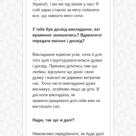
Україні!). І він же під боком у нас! Я
собі зараз ставлю за мету побачити
все, що навколо мого села.
У тебе був досвід викладання, які
враження залишились? Вдавалося
передати вміння і досвід?
Викладання корисне усім, хоча б для
того щоб структурувати власні думки
і досвід. Приємно ділитись тим що
любиш, відчувати що доніс свою
думку і взагалі не даремно витратив
час. Хоча часто викладання дуже
виснажує, особливо якщо це діти. В
дні коли викладала, як
правило,працювати для себе вже не
вистачало сил.
Надю, так що ж далі?
Неможливо передбачити, як буде далі