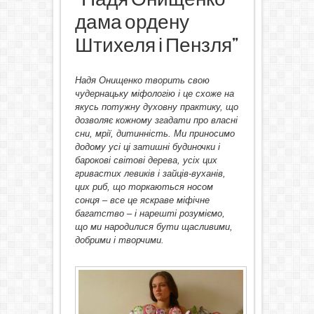
дама ордену
Штихеля і Пензля”
Надя Онищенко творить свою
чудернацьку
міфологію і це схоже на
якусь потужну духовну практику, що
дозволяє кожному
згадати про власні
сни, мрії, дитинність. Ми приносимо
додому усі ці затишні будиночки і
барокові світові дерева, усіх цих
гривастих левиків і зайців-вуханів,
цих риб, що торкаються носом
сонця – все це яскраве міфічне
багатство – і нарешті розуміємо,
що ми народилися бути щасливими,
добрими і творчими.