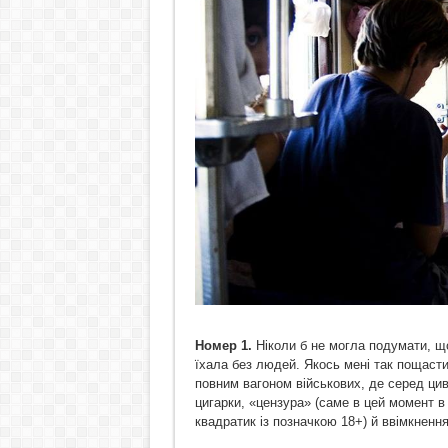
Номер 1.
Ніколи б не могла подумати, що
їхала без людей. Якось мені так пощаст
повним вагоном військових, де серед цив
цигарки, «цензура» (саме в цей момент 
квадратик із позначкою 18+) й ввімкненн