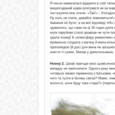
Я чесно намагалася відкрити в собі талан
вищезгаданий шарм розігрався не на жар
постукуючи моє плече. «Так!» – Холодно 
Ну коль не спите, давайте знакомиться!»
бажання не було, а на мої відповіді «Ні»
здавалось, що саме на ці 16 годин доля 
коли парубкам стало цікавіше не чути пос
здали позиції й «атмосферу романтики» в
буквально сходила з вагону й мала кіль
пропозицією (й досі для мене не зрозумі
знести ті сумки. Манер у джентельмена, 
Номер 2.
Цікаві пригоди моєї щомісячної 
випадку не закінчилися. Одного разу мені
чотирьох жваво теревеніла з батьками, о
чого та тьотя в білому светрі? Мамо, чом
волосся, коли буду така стара?» (тицяла 