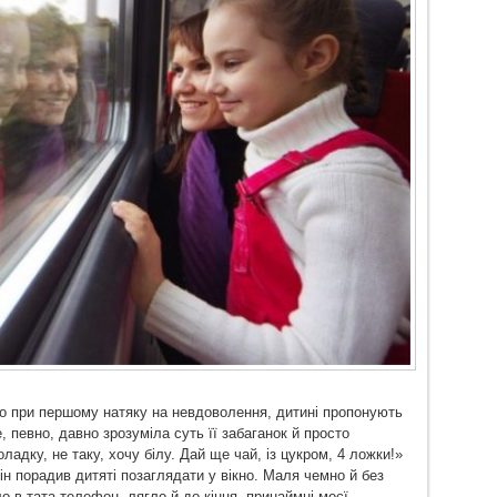
о при першому натяку на невдоволення, дитині пропонують
, певно, давно зрозуміла суть її забаганок й просто
адку, не таку, хочу білу. Дай ще чай, із цукром, 4 ложки!»
ін порадив дитяті позаглядати у вікно. Маля чемно й без
ло в тата телефон, лягло й до кінця, принаймні моєї