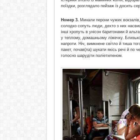
поїздки, розглядало пейзаж із досить се
Номер 3.
Минали перони чужих вокзалів, 
солодко сопуть люди, дехто з них насвист
інші хропуть в унісон баритонами й альт
у теплому, домашньому ліжечку. Близько 
напроти. Ніч, вимкнене світло й тиша тог
пакет, почав(ла) шукати якісь речі й по ч
голосно шарудіти поліетиленом.