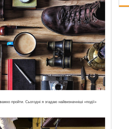
 важко пройти. Сьогодні я згадаю найвизначніші «події»