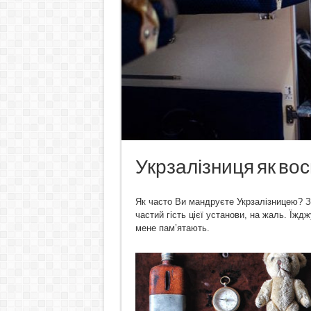
Укрзалізниця як вос
Як часто Ви мандруєте Укрзалізницею? Зі
частий гість цієї установи, на жаль. Їждж
мене пам’ятають.