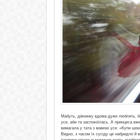
Мабуть, дівчинку вдома дуже люблять, б
усе, аби та заспокоїлась. А принцеса вже
вимагала у тата з мамою усе: «Купи шокол
Видно, з часом їх сусіду це набридло й в
істерики злізло із маминих колін, відібра