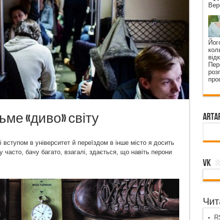
Вер
Йог
кол
від
Пер
роз
про
ьме «диво» світу
ArtA
 вступом в університет й переїздом в інше місто я досить
у часто, бачу багато, взагалі, здається, що навіть перони
VK
Чита
RS