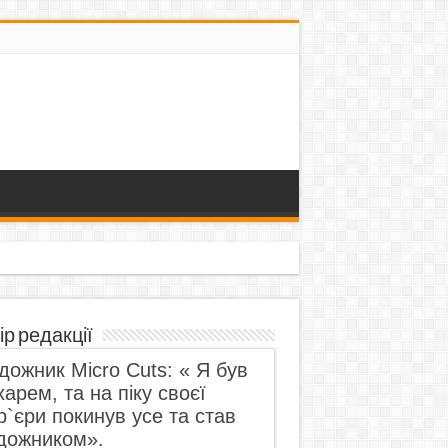
ір редакції
дожник Micro Cuts: « Я був
харем, та на піку своєї
р`єри покинув усе та став
дожником».