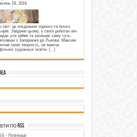
есень 18, 2016
о світ- це поєднання чорного та білого
ьорів. Завдяки цьому, у своїх роботах він
кидає усе зайве та залишає саму суть.
еїхавши з Запоріжжя до Львова, Максим
почав свою творчість, не маючи
фільної художньої освіти.
[…]
rea
ти по RSS
S - Публікації