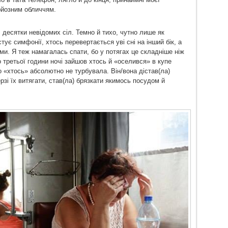
рйозним обличчям.
десятки невідомих сіл. Темно й тихо, чутно лише як
ує симфонії, хтось перевертається уві сні на інший бік, а
ами. Я теж намагалась спати, бо у потягах це складніше ніж
третьої години ночі зайшов хтось й «оселився» в купе
о «хтось» абсолютно не турбувала. Він/вона дістав(ла)
ерзі їх витягати, став(ла) брязкати якимось посудом й