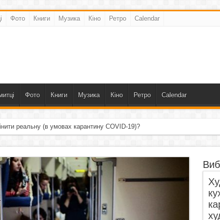
і
Фото
Книги
Музика
Кіно
Ретро
Calendar
митці
Фото
Книги
Музика
Кіно
Ретро
Calendar
інити реальну (в умовах карантину COVID-19)?
ала, що пропустила крізь себе»
Виб
Ху
ку
ка
ху