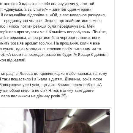
т акторки й вдавати із себе сплячу дівчину, але той
т: «Девушка, а вы спите?» – запитав один «герой»
й беземоційно відповіла я. «Ой, я вас наверное разбудил.
 – продовжував чоловік. Звісно, що знайомитися в мене
 або «Якось потім» реакція була передбачувана. Мені
вирішила приготувати мені більшість випробувань. Пізніше,
тійні відмовки, а пригрітися біля чергової пляшки, вони
мить розвіяв аромат горілки. На прощання, коли я вже
ка сумок, один молодик ошелешив своїм питанням чи то
ло): «А цьом на последок разве не будет?» Краще б допоміг
хоч відбавляй.
міграції зі Львова до Кропивницького або навпаки, на тому
 таки пощастило і я їхала з дитям. Дівчинка, років може
бговорюючи усе і усіх, що дитя бачило перед собою. «А
у він обрав пиво, а не сік? Я теж матиму таке довге
мала пальчиком на дівчину років 25).