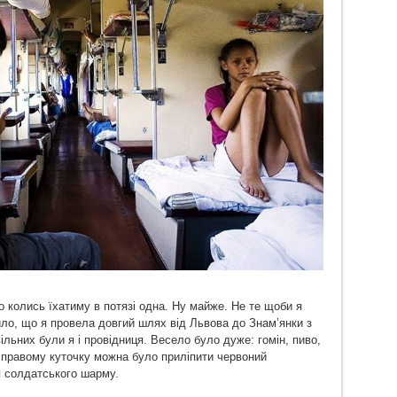
 колись їхатиму в потязі одна. Ну майже. Не те щоби я
ило, що я провела довгий шлях від Львова до Знам’янки з
ільних були я і провідниця. Весело було дуже: гомін, пиво,
в правому куточку можна було приліпити червоний
я солдатського шарму.